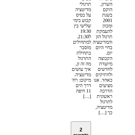
השרון,
תרגולי
הוקם
מדיטציה
בשנת
על בסיס
2001
קבוע בימי
ומכוון
שלישי בין
להעמקת
19:30
תרגול הזן
ל21:30.
והמדיטציה
למתחילים
בחיי היום
מוסבר
יום.
בתחילת
הקבוצה
התרגול
מיועדת
מה זה זן,
לחדשים
איך עושים
ולוותיקים
מדיטציה.
כאחד. אנו
מיקום: רח'
מציעים
דרך הים
הדרכה
11 חיפה
ראשונית
[…]
לתרגול
מדיטציה,
כך […]
2