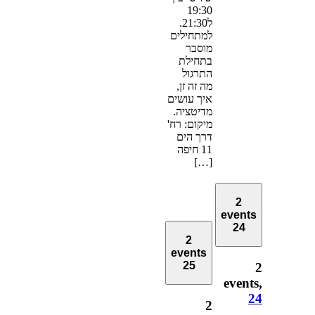
19:30
ל21:30.
למתחילים
מוסבר
בתחילת
התרגול
מה זה זן,
איך עושים
מדיטציה.
מיקום: רח'
דרך הים
11 חיפה
[…]
2
events
24
2
events
25
2
events,
24
2