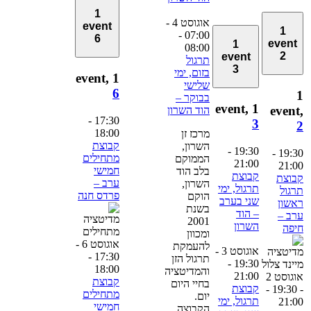
1
אוגוסט 4 -
event
1
-
07:00
6
event
1
08:00
2
event
תרגול
3
בזום, ימי
1 event,
שלישי
6
בבוקר –
1 event,
event
הוד השרון
-
17:30
3
18:00
מרכז זן
קבוצת
השרון,
-
19:30
-
19:3
מתחילים
הממוקם
21:00
21:0
חמישי
בלב הוד
קבוצת
בוצת
ערב –
השרון,
תרגול, ימי
רגול
פרדס חנה
הוקם
שני בערב
אשון
בשנת
– הוד
רב –
2001
השרון
יפה
ומכוון
אוגוסט 6 -
להעמקת
אוגוסט 3 -
-
17:30
תרגול הזן
-
19:30
18:00
והמדיטציה
21:00
אוגוסט 2
קבוצת
בחיי היום
קבוצת
-
- 19:
מתחילים
יום.
תרגול, ימי
21:0
חמישי
הקבוצה