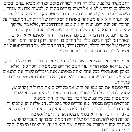
חב משוח על פניו. בלא להזדקק לכוחות מיסטיים הוא מביא עצים יבשים
לבלב במהירות.״ לבוא אל השוק בידיים פתוחות, לעשות את מה שנחוץ,
שמעו לעזור היכן שעזרה נדרשת. הבודהיסטווה קפץ מהלא הגדול אל
כן הגדול.הוא אינו משתהה באחדות המקורית של הריקות, המתגברת על
ריבוי ועל הניגודים, המהווה את טבע הבודהיסטווה, אלא מה שהופך
היות חי בו הוא המהות של החוויה הזו של חיבור ואחדות בין הדברים
מופרדים. נקודת המוקד בעולם היא האחד הזה, שאיננו אלא האדם
אחר ואי לכך העולם כולו וכל החיים בו. "ההר ירוק והנהר זורם" הופך
ביטוי של אהבה גדולה, חמלה גדולה, הדרך הגדולה של הבודהיסטווה. זה
ומר לחיות, להיות יחד, אחד עבור השני.
נו מוצאים את המציאות של חמלה גדולה לא רק בביוגרפיות של בודהה,
שו, גנדי או אמא תרזה ועוד רבים אחרים ששמם לא יוזכר כאן, אלא
אופן פוטנציאלי בכל אחד ואחת מאיתנו. אנחנו יכולים ליצור את התנאים
יאפשרו לנו לפגוש את האחר בלא פחד, באופן פתוח ואמפטי: בידיים
תוחות.
די לממש את הפוטנציאל הזה, אנו מקדישים את תרגול הזן לחיפוש,
סבל ולתקווה של כל היצורים, ולחווית האמת, שהיא תמיד אפשרית
אימננטית בכל מקום, שכל דבר ,כפי שהוא, הוא מספיק.
ברואים רבים מספור, אנו נודרים לסייע לכולם. האשליות הן אינסופיות
נו נודרים לחתוך דרך כולם. הלימוד הוא אין סופי אנו נודרים ללמוד את
ולו. דרך הבודהה היא בלתי נתפסת אנו נודרים להגשימה.
כוונה היא לתרגום מחדש של חווית האמת המבזיקה מעבר לחיפוש,
שחרר ולחזור בחזרה אל החיים, שם היא תמיד- מציאות יומיומית: ההר
רוק והנהר זורם.