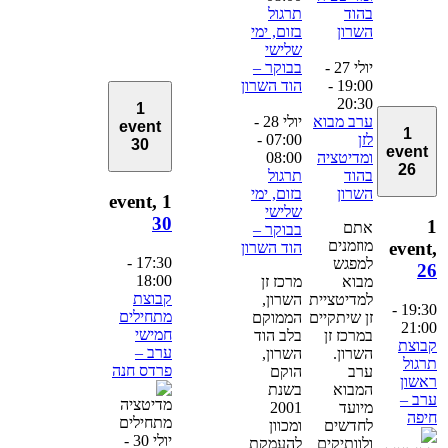
בהוד
תרגול
השרון
בזום, ימי
שלישי
יולי 27 -
בבוקר –
19:00
-
הוד השרון
20:30
1
ערב מבוא
יולי 28 -
event
1
לזן
07:00
-
30
event
ומדיטציה
08:00
26
בהוד
תרגול
השרון
בזום, ימי
1 event,
שלישי
30
אתם
בבוקר –
מוזמנים
event
הוד השרון
-
17:30
למפגש
2
18:00
מבוא
מרכז זן
קבוצת
למדיטציית
השרון,
-
19:3
מתחילים
זן שיתקיים
הממוקם
21:0
חמישי
במרכז זן
בלב הוד
בוצת
ערב –
השרון.
השרון,
רגול
פרדס חנה
ערב
הוקם
אשון
המבוא
בשנת
רב –
מיועד
2001
יפה
לחדשים
ומכוון
יולי 30 -
ולוותיקים
להעמקת