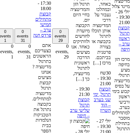
-
17:30
כאחד,
תרגול הזן
18:00
ובמהלכו
והמדיטציה
יולי 26 -
קבוצת
נעבור על
בחיי היום
-
19:3
מתחילים
דרכי
יום.
21:0
חמישי
המדיטציה
הקבוצה
בוצת
ערב –
אותן תוכלו
מיועדת
0
0
0
רגול
פרדס חנה
לתרגל
לחדשים
events
events
events
אשון
1
31
29
בקבוצה או
ולוותיקים
רב –
אתם
0
0
0
בצורה
כאחד. אנו
יפה
בצעדיכם
events,
events,
events,
פרטנית
מציעים
הראשונים
1
31
29
בביתכם.
הדרכה
רכז הזן
בתרגול
מרכז […]
ראשונית
חיפה
מדיטציה ?
לתרגול
ציע
אנחנו
30שח
מדיטציה,
רגולי
מציעים
-
19:30
כך […]
דיטציה
קבוצת
21:00
ל בסיס
תרגול
קבוצת
19:30
-
בוע בימי
מדיטציה
תרגול, ימי
21:30
אשון
למתחילים.
שני בערב
קבוצת
רביעי
בקבוצה
– הוד
תרגול
ערב.
נתרגל את
השרון
שלישי ערב
מתחילים
הטכניקות
– חיפה
וסבר
הנלמדות
יולי 27 -
תחילת
בבית
-
19:30
תרגול
הספר
21:00
יולי 28 -