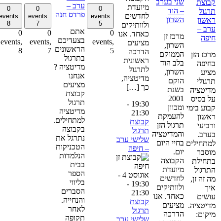
שני בערב
בוצת
ערב –
מיועדת
0
0
0
– הוד
רגול
פרדס חנה
לחדשים
events
events
events
השרון
אשון
8
7
5
ולוותיקים
רב –
אתם
0
0
0
כאחד. אנו
מרכז זן
יפה
בצעדיכם
events,
events,
events,
מציעים
השרון,
הראשונים
8
7
5
הדרכה
הממוקם
רכז הזן
בתרגול
ראשונית
בלב הוד
חיפה
מדיטציה ?
לתרגול
השרון,
ציע
אנחנו
מדיטציה,
הוקם
רגולי
מציעים
כך […]
בשנת
דיטציה
קבוצת
2001
ל בסיס
תרגול
-
19:30
ומכוון
בוע בימי
מדיטציה
21:30
להעמקת
אשון
למתחילים.
קבוצת
תרגול הזן
רביעי
בקבוצה
תרגול
והמדיטציה
ערב.
נתרגל את
שלישי ערב
בחיי היום
מתחילים
הטכניקות
– חיפה
יום.
וסבר
הנלמדות
הקבוצה
תחילת
בבית
מיועדת
תרגול
הספר
אוגוסט 4 -
לחדשים
ה זה זן,
בליווי
-
19:30
ולוותיקים
יך
הסברים
21:30
כאחד. אנו
ושים
והנחייה.
קבוצת
מציעים
דיטציה.
לאחר
תרגול
הדרכה
יקום:
תקופה
שלישי ערב