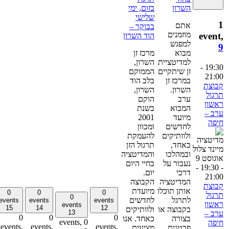
השרון
בזום, ימי
שלישי
אתם
בבוקר –
מוזמנים
event
הוד השרון
למפגש
מבוא
מרכז זן
למדיטציית
השרון,
-
19:3
זן שיתקיים
הממוקם
21:0
במרכז זן
בלב הוד
בוצת
השרון.
השרון,
רגול
ערב
הוקם
אשון
המבוא
בשנת
רב –
מיועד
2001
יפה
לחדשים
ומכוון
ולוותיקים
להעמקת
כאחד,
תרגול הזן
ובמהלכו
והמדיטציה
אוגוסט 9
נעבור על
בחיי היום
-
- 19:
דרכי
יום.
21:0
המדיטציה
הקבוצה
בוצת
אותן תוכלו
מיועדת
0
0
0
רגול
0
לתרגל
לחדשים
events
events
events
אשון
events
15
14
12
בקבוצה או
ולוותיקים
13
רב –
0
0
0
בצורה
כאחד. אנו
0 events,
יפה
events,
events,
events,
פרטנית
מציעים