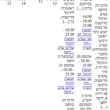
13
15
14
12
בביתכם.
הדרכה
רכז הזן
מרכז […]
ראשונית
חיפה
לתרגול
ציע
30שח
מדיטציה,
רגולי
-
19:30
כך […]
דיטציה
21:00
ל בסיס
קבוצת
19:30
-
בוע בימי
תרגול, ימי
21:30
אשון
שני בערב
קבוצת
רביעי
– הוד
תרגול
ערב.
השרון
שלישי ערב
מתחילים
– חיפה
וסבר
אוגוסט 10
תחילת
-
- 19:30
תרגול
21:00
אוגוסט 11
ה זה זן,
קבוצת
- 19:30
-
יך
תרגול, ימי
21:30
ושים
שני בערב
קבוצת
דיטציה.
– הוד
תרגול
יקום:
השרון
שלישי ערב
יכורים
– חיפה
58 דירה
מרכז זן
4, חיפה.
השרון,
מרכז הזן
לפני
הממוקם
בחיפה
[…
בלב הוד
מציע