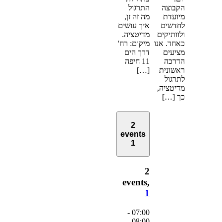
הקבוצה
התרגול
מיועדת
מה זה זן,
לחדשים
איך עושים
ולוותיקים
מדיטציה.
כאחד. אנו
מיקום: רח'
מציעים
דרך הים
הדרכה
11 חיפה
ראשונית
[…]
לתרגול
מדיטציה,
כך […]
2
events
1
2
events,
1
-
07:00
08:00