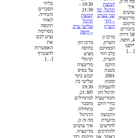
ה זה זן,
בליווי
קבוצת
19:30
-
יך
הסברים
תרגול, ימי
21:30
ושים
והנחייה.
שני בערב
קבוצת
דיטציה.
לאחר
– הוד
תרגול
יקום:
תקופה
השרון
שלישי ערב
יכורים
מסויימת
– חיפה
58 דירה
נציע לכם
מרכז זן
4, חיפה.
את
השרון,
מרכז הזן
לפני
האפשרות
הממוקם
בחיפה
[…
להצטרף
בלב הוד
מציע
[…]
השרון,
תרגולי
הוקם
מדיטציה
בשנת
על בסיס
2001
קבוע בימי
ומכוון
שלישי בין
להעמקת
19:30
תרגול הזן
ל21:30.
והמדיטציה
למתחילים
בחיי היום
מוסבר
יום.
בתחילת
הקבוצה
התרגול
מיועדת
מה זה זן,
לחדשים
איך עושים
ולוותיקים
מדיטציה.
כאחד. אנו
מיקום: רח'