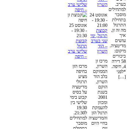
ערב.
השרון
שלישי ערב
מתחילים
– חיפה
וסבר
אוגוסט 24
תחילת
-
- 19:30
תרגול
21:00
אוגוסט 25
ה זה זן,
קבוצת
- 19:30
-
יך
תרגול, ימי
21:30
ושים
שני בערב
קבוצת
דיטציה.
– הוד
תרגול
יקום:
השרון
שלישי ערב
יכורים
– חיפה
מרכז זן
58 דירה
השרון,
מרכז הזן
4, חיפה.
הממוקם
בחיפה
לפני
בלב הוד
מציע
[…
השרון,
תרגולי
הוקם
מדיטציה
בשנת
על בסיס
2001
קבוע בימי
ומכוון
שלישי בין
להעמקת
19:30
תרגול הזן
ל21:30.
והמדיטציה
למתחילים
בחיי היום
מוסבר
יום.
בתחילת