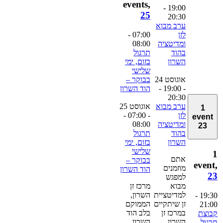
events,
-
19:00
25
20:30
ערב מבוא
לזן
07:00
-
ומדיטציה
08:00
בהוד
תרגול
השרון
בזום, ימי
שלישי
אוגוסט 24
בבוקר –
- 19:00
-
הוד השרון
20:30
ערב מבוא
אוגוסט 25
1
לזן
- 07:00
-
event
ומדיטציה
08:00
23
בהוד
תרגול
השרון
בזום, ימי
שלישי
אתם
בבוקר –
event
מוזמנים
הוד השרון
2
למפגש
מבוא
מרכז זן
למדיטציית
השרון,
-
19:3
זן שיתקיים
הממוקם
21:0
במרכז זן
בלב הוד
בוצת
השרון.
השרון,
רגול