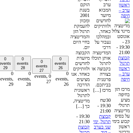
ערב
הוקם
אשון
המבוא
בשנת
רב –
מיועד
2001
יפה
לחדשים
ומכוון
ולוותיקים
להעמקת
כאחד,
תרגול הזן
וגוסט
ובמהלכו
והמדיטציה
23 -
נעבור על
בחיי היום
-
19:3
דרכי
יום.
21:0
המדיטציה
הקבוצה
בוצת
אותן תוכלו
מיועדת
0
0
0
0
רגול
לתרגל
לחדשים
events
events
events
events
29
28
26
אשון
בקבוצה או
ולוותיקים
27
0
0
0
רב –
בצורה
כאחד. אנו
0 events,
events,
events,
events,
יפה
פרטנית
מציעים
27
29
28
26
בביתכם.
הדרכה
רכז הזן
מרכז […]
ראשונית
חיפה
לתרגול
ציע
30שח
מדיטציה,
רגולי
-
19:30
כך […]
דיטציה
21:00
ל בסיס
קבוצת
19:30
-
בוע בימי
תרגול, ימי
21:30
אשון
שני בערב
קבוצת
רביעי
– הוד
תרגול