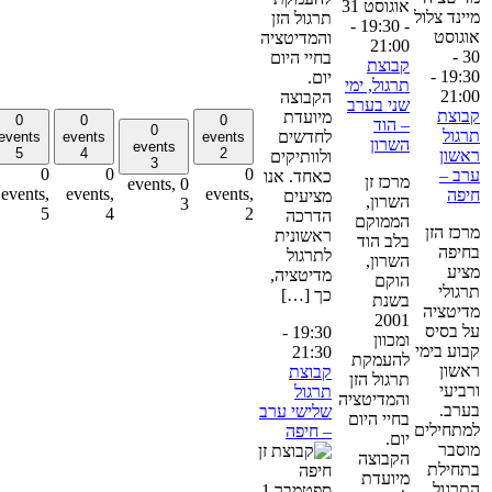
אוגוסט 31
תרגול הזן
-
- 19:30
וגוסט
והמדיטציה
21:00
30 -
בחיי היום
קבוצת
-
19:3
יום.
תרגול, ימי
21:0
הקבוצה
שני בערב
בוצת
מיועדת
0
0
0
– הוד
0
רגול
לחדשים
events
events
events
השרון
events
5
4
2
אשון
ולוותיקים
3
0
0
0
רב –
כאחד. אנו
מרכז זן
0 events,
events,
events,
events,
יפה
מציעים
השרון,
3
5
4
2
הדרכה
הממוקם
רכז הזן
ראשונית
בלב הוד
חיפה
לתרגול
השרון,
ציע
מדיטציה,
הוקם
רגולי
כך […]
בשנת
דיטציה
2001
ל בסיס
-
19:30
ומכוון
בוע בימי
21:30
להעמקת
אשון
קבוצת
תרגול הזן
רביעי
תרגול
והמדיטציה
ערב.
שלישי ערב
בחיי היום
מתחילים
– חיפה
יום.
וסבר
הקבוצה
תחילת
מיועדת
תרגול
ספטמבר 1