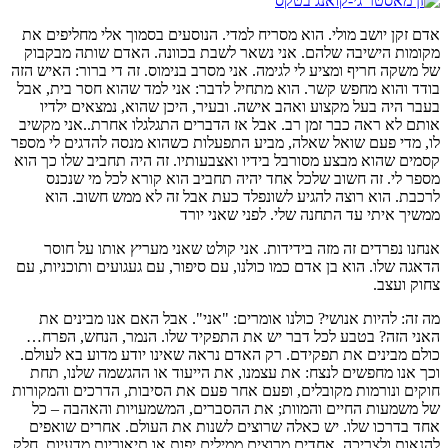
דם זקן יושב מולי. הוא מסריח למדי. הנוסעים בסמוך אלי מחליפים את
קומות הישיבה שלהם. אני נשאר לשבת בכוונה. האדם שותה מבקבוק
ל משקה חריף ומציע לי לגימה. אני מסרב בנימוס. זה די ברור: האיש הזה
ודד והוא מחפש קשר. הוא מתחיל לדבר: אני למד שהוא חסר בית, אבל
עבר היה בעל מקצוע ואהב אישה. ובעיר, היכן שהוא, נמצאים ילדיו
ותם לא ראה כבר זמן רב. אבל אז הדברים התגלגלו אחרת..אני מקשיב
ו, מדי פעם שואל שאלה, מביע התפעלות כשהוא מנסה להדגים לי מספר
סמים שהוא מבצע מסורבל בידיו ואצבעותיו. זה היה תחביב שלו כך הוא
ספר לי. זה חשוב שלכל אחד יהיה תחביב הוא קורא לכל מי שנכנס
רכבת. הוא רוצה להגיע לשונפלד כעת אבל זה לא ממש חשוב. הוא
משיך איתי עד התחנה שלי. לפני שאני יורד
נחנו נפרדים זה מזה בידידות. אני קולט שאני מעריץ אותו על חוסר
דאגה שלו. הוא בן אדם כמו כולנו, עם סיפור, עם געגועים ותוכניות, עם
חוק ועצב.
ה זה: להיות אנושי? כולנו אומרים: "אני". אבל האם אנו מבינים את
אני הזה? בטבע לכל דבר יש את התפקיד שלו. הנמר, הנחש, הפרח…
ולם מבינים את תפקידם. רק האדם נראה שאינו יודע מדוע בא לעולם.
כך אנו מחפשים לנצח: את עצמנו, את הייעוד או ההגשמה שלנו, תחת
וקים ונורמות מקובלים, ופעם אחר פעם את הסיבות, הדרכים והמקורות
ל משמעות החיים והמוות; את ההסברים, המשמעויות והאהבה – כל
חד בדרכו שלו. יש כאלה שרוצים לשנות את העולם. אחרים שואפים
הנאות ולצריכה. אחדים מרוצים ממילים יפות או תיאוריות מדעיות. חלק