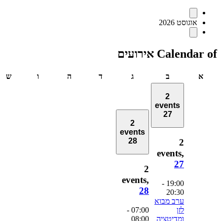
ירועים
אוגוסט 2026
Calendar o אירועים
יום
יום
יום
יום
יום
יום
שבת
א
ב
ג
ד
ה
ו
ש
ראשון
שני
שלישי
רביעי
חמישי
שישי
2
events
27
2
events
28
2
events,
27
2
events,
-
19:00
28
20:30
ערב מבוא
לזן
07:00
-
ומדיטציה
08:00