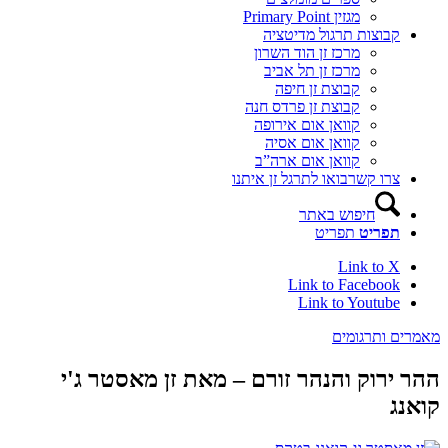
מגזין Primary Point
קבוצות תרגול מדיטציה
מרכז זן הוד השרון
מרכז זן תל אביב
קבוצת זן חיפה
קבוצת זן פרדס חנה
קוואן אום אירופה
קוואן אום אסיה
קוואן אום ארה”ב
צרו קשר
בואו לתרגל זן איתנו
חיפוש באתר
תפריט
תפריט
Link to X
Link to Facebook
Link to Youtube
אמרים ותרגומים
הר ירוק והנהר זורם – מאת זן מאסטר ג'י
ואנג