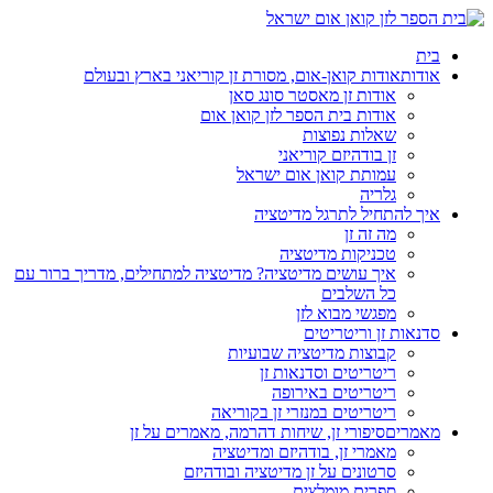
בית
אודות
אודות קואן-אום, מסורת זן קוריאני בארץ ובעולם
אודות זן מאסטר סונג סאן
אודות בית הספר לזן קואן אום
שאלות נפוצות
זן בודהיזם קוריאני
עמותת קואן אום ישראל
גלריה
איך להתחיל לתרגל מדיטציה
מה זה זן
טכניקות מדיטציה
איך עושים מדיטציה? מדיטציה למתחילים, מדריך ברור עם
כל השלבים
מפגשי מבוא לזן
סדנאות זן וריטריטים
קבוצות מדיטציה שבועיות
ריטריטים וסדנאות זן
ריטריטים באירופה
ריטריטים במנזרי זן בקוריאה
מאמרים
סיפורי זן, שיחות דהרמה, מאמרים על זן
מאמרי זן, בודהיזם ומדיטציה
סרטונים על זן מדיטציה ובודהיזם
ספרים מומלצים