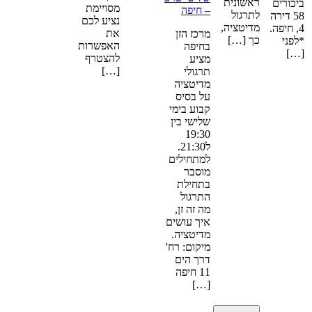
ראשונית
יכורים
מסויימת
– חיפה
לתרגול
58 דירה
נציע לכם
מדיטציה,
4, חיפה.
את
מרכז הזן
כך […]
לפני
האפשרות
בחיפה
[…
להצטרף
מציע
[…]
תרגולי
מדיטציה
על בסיס
קבוע בימי
שלישי בין
19:30
ל21:30.
למתחילים
מוסבר
בתחילת
התרגול
מה זה זן,
איך עושים
מדיטציה.
מיקום: רח'
דרך הים
11 חיפה
[…]