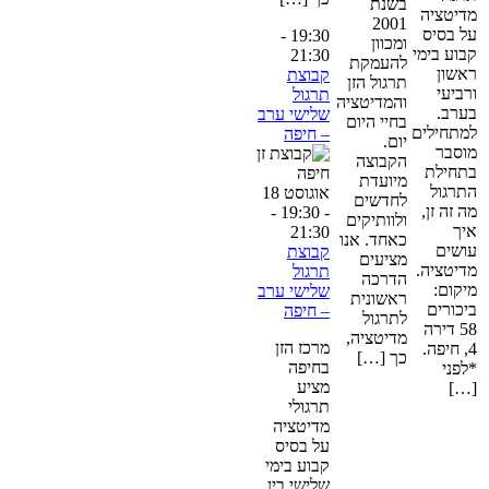
בשנת
דיטציה
2001
ל בסיס
-
19:30
ומכוון
בוע בימי
21:30
להעמקת
אשון
קבוצת
תרגול הזן
רביעי
תרגול
והמדיטציה
ערב.
שלישי ערב
בחיי היום
מתחילים
– חיפה
יום.
וסבר
הקבוצה
תחילת
מיועדת
תרגול
אוגוסט 18
לחדשים
ה זה זן,
-
- 19:30
ולוותיקים
יך
21:30
כאחד. אנו
ושים
קבוצת
מציעים
דיטציה.
תרגול
הדרכה
יקום:
שלישי ערב
ראשונית
יכורים
– חיפה
לתרגול
58 דירה
מדיטציה,
מרכז הזן
4, חיפה.
כך […]
בחיפה
לפני
מציע
[…
תרגולי
מדיטציה
על בסיס
קבוע בימי
שלישי בין