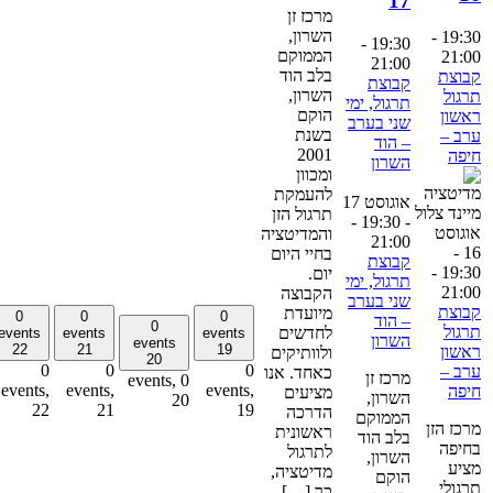
17
מרכז זן
השרון,
-
19:3
-
19:30
הממוקם
21:0
21:00
בלב הוד
בוצת
קבוצת
השרון,
רגול
תרגול, ימי
הוקם
אשון
שני בערב
בשנת
רב –
– הוד
2001
יפה
השרון
ומכוון
להעמקת
אוגוסט 17
תרגול הזן
-
- 19:30
וגוסט
והמדיטציה
21:00
16 -
בחיי היום
קבוצת
-
19:3
יום.
תרגול, ימי
21:0
הקבוצה
שני בערב
בוצת
מיועדת
0
0
0
– הוד
0
רגול
לחדשים
events
events
events
השרון
events
22
21
19
אשון
ולוותיקים
20
0
0
0
רב –
כאחד. אנו
מרכז זן
0 events,
events,
events,
events,
יפה
מציעים
השרון,
20
22
21
19
הדרכה
הממוקם
רכז הזן
ראשונית
בלב הוד
חיפה
לתרגול
השרון,
ציע
מדיטציה,
הוקם
רגולי
כך […]