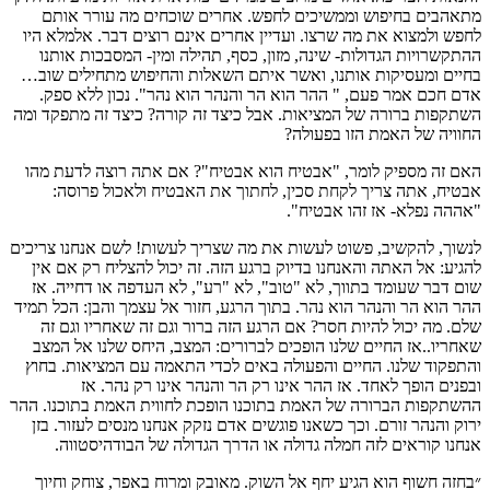
תאהבים בחיפוש וממשיכים לחפש. אחרים שוכחים מה עורר אותם
חפש ולמצוא את מה שרצו. ועדיין אחרים אינם רוצים דבר. אלמלא היו
התקשרויות הגדולות- שינה, מזון, כסף, תהילה ומין- המסבכות אותנו
חיים ומעסיקות אותנו, ואשר איתם השאלות והחיפוש מתחילים שוב…
דם חכם אמר פעם, " ההר הוא הר והנהר הוא נהר". נכון ללא ספק.
שתקפות ברורה של המציאות. אבל כיצד זה קורה? כיצד זה מתפקד ומה
חוויה של האמת הזו בפעולה?
אם זה מספיק לומר, "אבטיח הוא אבטיח"? אם אתה רוצה לדעת מהו
בטיח, אתה צריך לקחת סכין, לחתוך את האבטיח ולאכול פרוסה:
אההה נפלא- אז זהו אבטיח".
נשוך, להקשיב, פשוט לעשות את מה שצריך לעשות! לשם אנחנו צריכים
הגיע: אל האתה והאנחנו בדיוק ברגע הזה. זה יכול להצליח רק אם אין
ום דבר שעומד בתווך, לא "טוב", לא "רע", לא העדפה או דחייה. אז
הר הוא הר והנהר הוא נהר. בתוך הרגע, חזור אל עצמך והבן: הכל תמיד
לם. מה יכול להיות חסר? אם הרגע הזה ברור וגם זה שאחריו וגם זה
אחריו..אז החיים שלנו הופכים לברורים: המצב, היחס שלנו אל המצב
התפקוד שלנו. החיים והפעולה באים לכדי התאמה עם המציאות. בחוץ
בפנים הופך לאחד. אז ההר אינו רק הר והנהר אינו רק נהר. אז
השתקפות הברורה של האמת בתוכנו הופכת לחווית האמת בתוכנו. ההר
רוק והנהר זורם. וכך כשאנו פוגשים אדם נזקק אנחנו מנסים לעזור. בזן
נחנו קוראים לזה חמלה גדולה או הדרך הגדולה של הבודהיסטווה.
בחזה חשוף הוא הגיע יחף אל השוק. מאובק ומרוח באפר, צוחק וחיוך