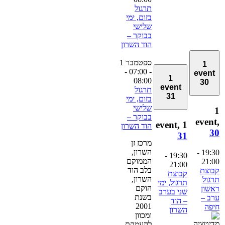
תרגול
בזום, ימי
שלישי
בבוקר –
הוד השרון
ספטמבר 1
1
-
- 07:00
event
1
08:00
30
event
תרגול
31
בזום, ימי
שלישי
בבוקר –
event
1 event,
הוד השרון
3
31
מרכז זן
השרון,
-
19:3
-
19:30
הממוקם
21:0
21:00
בלב הוד
בוצת
קבוצת
השרון,
רגול
תרגול, ימי
הוקם
אשון
שני בערב
בשנת
רב –
– הוד
2001
יפה
השרון
ומכוון
להעמקת