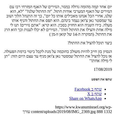
ום אחד קמה מהומה גדולה במנזר, הנזירים של האגף המזרחי רבו עם
נזירים של האגף המערבי אודות חתול. "זה החתול שלנו!" "לא, הוא
לנו, אחרי הכל אנחנו מאכילים אותו כל יום", כך זה התנהל הלוך ושוב
ד שמסטר נאן צ'ואן נעמד בינהם. הוא תפס את החתול והניף אותו
עלה. בידו השניה הוא החזיק בסכין. הוא קרא: "אתם נזירים! תנו לי
ילה אחת והצילו את החתול הזה!". הנזירים לא יכלו לענות וכך הוא הרג
 החתול. (המקרה ה-14 של קואן וו-מן )
יצד תוכל להציל את החתול?
נסיון בזן חייב להיות משולב בחוכמה על מנת לקבל ביטוי ברמת הפעולה.
ז נוכל להציל את החתול שמסטר נאן צ'ואן מניף עד עצם היום הזה: "תן
י מילה אחת!"
17/08/201
תפו את הפוסט
שתף ב Facebook
שתף ב X
Share on WhatsApp
https://www.kwanumisrael.org/wp
133
888
content/uploads/2019/08/IMG_2369.jpg
עורך