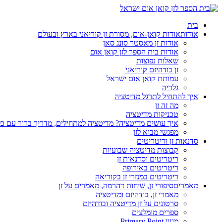
בית
אודות
אודות קואן-אום, מסורת זן קוריאני בארץ ובעולם
אודות זן מאסטר סונג סאן
אודות בית הספר לזן קואן אום
שאלות נפוצות
זן בודהיזם קוריאני
עמותת קואן אום ישראל
גלריה
איך להתחיל לתרגל מדיטציה
מה זה זן
טכניקות מדיטציה
איך עושים מדיטציה? מדיטציה למתחילים, מדריך ברור עם כ
מפגשי מבוא לזן
סדנאות זן וריטריטים
קבוצות מדיטציה שבועיות
ריטריטים וסדנאות זן
ריטריטים באירופה
ריטריטים במנזרי זן בקוריאה
מאמרים
סיפורי זן, שיחות דהרמה, מאמרים על זן
מאמרי זן, בודהיזם ומדיטציה
סרטונים על זן מדיטציה ובודהיזם
ספרים מומלצים
מגזין Primary Point