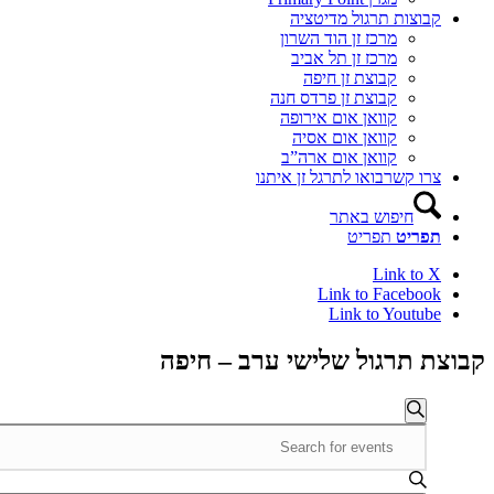
קבוצות תרגול מדיטציה
מרכז זן הוד השרון
מרכז זן תל אביב
קבוצת זן חיפה
קבוצת זן פרדס חנה
קוואן אום אירופה
קוואן אום אסיה
קוואן אום ארה”ב
צרו קשר
בואו לתרגל זן איתנו
חיפוש באתר
תפריט
תפריט
Link to X
Link to Facebook
Link to Youtube
קבוצת תרגול שלישי ערב – חיפה
אירועים
אירועים
חיפוש
Enter
Search
Keyword.
and
Search
for