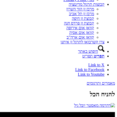
קבוצות תרגול מדיטציה
מרכז זן הוד השרון
מרכז זן תל אביב
קבוצת זן חיפה
קבוצת זן פרדס חנה
קוואן אום אירופה
קוואן אום אסיה
קוואן אום ארה”ב
צרו קשר
בואו לתרגל זן איתנו
חיפוש באתר
תפריט
תפריט
Link to X
Link to Facebook
Link to Youtube
מאמרים ותרגומים
להניח הכל