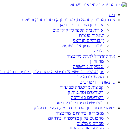
בית
אודות
אודות קואן-אום, מסורת זן קוריאני בארץ ובעולם
אודות זן מאסטר סונג סאן
אודות בית הספר לזן קואן אום
שאלות נפוצות
זן בודהיזם קוריאני
עמותת קואן אום ישראל
גלריה
איך להתחיל לתרגל מדיטציה
מה זה זן
טכניקות מדיטציה
איך עושים מדיטציה? מדיטציה למתחילים, מדריך ברור עם כ
מפגשי מבוא לזן
סדנאות זן וריטריטים
קבוצות מדיטציה שבועיות
ריטריטים וסדנאות זן
ריטריטים באירופה
ריטריטים במנזרי זן בקוריאה
מאמרים
סיפורי זן, שיחות דהרמה, מאמרים על זן
מאמרי זן, בודהיזם ומדיטציה
סרטונים על זן מדיטציה ובודהיזם
ספרים מומלצים
מגזין Primary Point