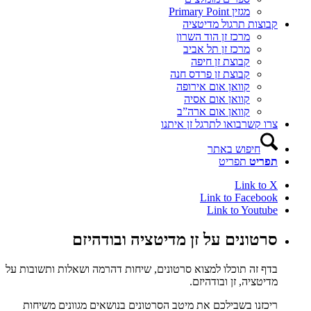
מגזין Primary Point
קבוצות תרגול מדיטציה
מרכז זן הוד השרון
מרכז זן תל אביב
קבוצת זן חיפה
קבוצת זן פרדס חנה
קוואן אום אירופה
קוואן אום אסיה
קוואן אום ארה”ב
צרו קשר
בואו לתרגל זן איתנו
חיפוש באתר
תפריט
תפריט
Link to X
Link to Facebook
Link to Youtube
סרטונים על זן מדיטציה ובודהיזם
בדף זה תוכלו למצוא סרטונים, שיחות דהרמה ושאלות ותשובות על
מדיטציה, זן ובודהיזם.
ריכזנו בשבילכם את מיטב הסרטונים בנושאים מגוונים משיחות