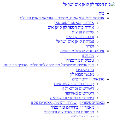
בית
אודות
אודות קואן-אום, מסורת זן קוריאני בארץ ובעולם
אודות זן מאסטר סונג סאן
אודות בית הספר לזן קואן אום
שאלות נפוצות
זן בודהיזם קוריאני
עמותת קואן אום ישראל
גלריה
איך להתחיל לתרגל מדיטציה
מה זה זן
טכניקות מדיטציה
איך עושים מדיטציה? מדיטציה למתחילים, מדריך ברור עם
כל השלבים
מפגשי מבוא לזן
סדנאות זן וריטריטים
קבוצות מדיטציה שבועיות
ריטריטים וסדנאות זן
ריטריטים באירופה
ריטריטים במנזרי זן בקוריאה
מאמרים
סיפורי זן, שיחות דהרמה, מאמרים על זן
מאמרי זן, בודהיזם ומדיטציה
סרטונים על זן מדיטציה ובודהיזם
ספרים מומלצים