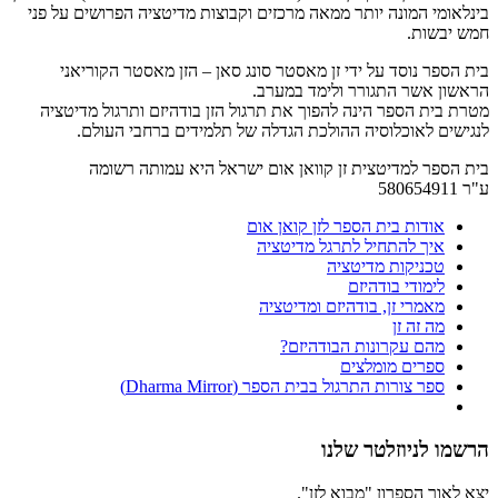
בינלאומי המונה יותר ממאה מרכזים וקבוצות מדיטציה הפרושים על פני
חמש יבשות.
בית הספר נוסד על ידי זן מאסטר סונג סאן – הזן מאסטר הקוריאני
הראשון אשר התגורר ולימד במערב.
מטרת בית הספר הינה להפוך את תרגול הזן בודהיזם ותרגול מדיטציה
לנגישים לאוכלוסיה ההולכת הגדלה של תלמידים ברחבי העולם.
בית הספר למדיטצית זן קוואן אום ישראל היא עמותה רשומה
ע"ר 580654911
אודות בית הספר לזן קואן אום
איך להתחיל לתרגל מדיטציה
טכניקות מדיטציה
לימודי בודהיזם
מאמרי זן, בודהיזם ומדיטציה
מה זה זן
מהם עקרונות הבודהיזם?
ספרים מומלצים
ספר צורות התרגול בבית הספר (Dharma Mirror)
הרשמו לניוזלטר שלנו
יצא לאור הספרון "מבוא לזן".