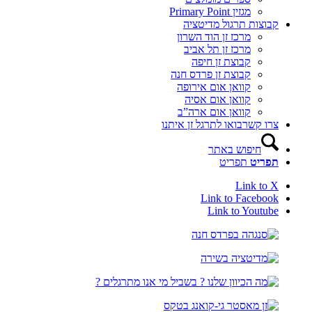
מגזין Primary Point
קבוצות תרגול מדיטציה
מרכז זן הוד השרון
מרכז זן תל אביב
קבוצת זן חיפה
קבוצת זן פרדס חנה
קוואן אום אירופה
קוואן אום אסיה
קוואן אום ארה”ב
צרו קשר
בואו לתרגל זן איתנו
חיפוש באתר
תפריט
תפריט
Link to X
Link to Facebook
Link to Youtube