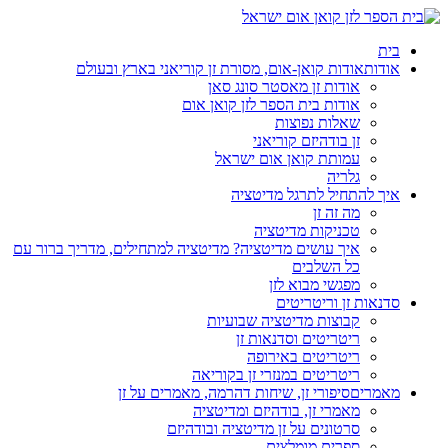
בית
אודות
אודות קואן-אום, מסורת זן קוריאני בארץ ובעולם
אודות זן מאסטר סונג סאן
אודות בית הספר לזן קואן אום
שאלות נפוצות
זן בודהיזם קוריאני
עמותת קואן אום ישראל
גלריה
איך להתחיל לתרגל מדיטציה
מה זה זן
טכניקות מדיטציה
איך עושים מדיטציה? מדיטציה למתחילים, מדריך ברור עם
כל השלבים
מפגשי מבוא לזן
סדנאות זן וריטריטים
קבוצות מדיטציה שבועיות
ריטריטים וסדנאות זן
ריטריטים באירופה
ריטריטים במנזרי זן בקוריאה
מאמרים
סיפורי זן, שיחות דהרמה, מאמרים על זן
מאמרי זן, בודהיזם ומדיטציה
סרטונים על זן מדיטציה ובודהיזם
ספרים מומלצים