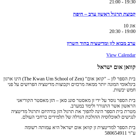
21:00
-
19:30
קבוצת תרגול ראשון ערב – חיפה
אוג
10
20:30
-
19:00
ערב מבוא לזן ומדיטציה בהוד השרון
View Calendar
קוואן אום ישראל
בית הספר לזן – "קואן אום" (The Kwan Um School of Zen) הינו ארגון
בינלאומי המונה יותר ממאה מרכזים וקבוצות מדיטציה הפרושים על פני
חמש יבשות.
בית הספר נוסד על ידי זן מאסטר סונג סאן – הזן מאסטר הקוריאני
הראשון אשר התגורר ולימד במערב.
מטרת בית הספר הינה להפוך את תרגול הזן בודהיזם ותרגול מדיטציה
לנגישים לאוכלוסיה ההולכת הגדלה של תלמידים ברחבי העולם.
בית הספר למדיטצית זן קוואן אום ישראל היא עמותה רשומה
ע"ר 580654911