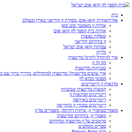
בית
אודות
אודות קואן-אום, מסורת זן קוריאני בארץ ובעולם
אודות זן מאסטר סונג סאן
אודות בית הספר לזן קואן אום
שאלות נפוצות
זן בודהיזם קוריאני
עמותת קואן אום ישראל
גלריה
איך להתחיל לתרגל מדיטציה
מה זה זן
טכניקות מדיטציה
איך עושים מדיטציה? מדיטציה למתחילים, מדריך ברור עם כ
מפגשי מבוא לזן
סדנאות זן וריטריטים
קבוצות מדיטציה שבועיות
ריטריטים וסדנאות זן
ריטריטים באירופה
ריטריטים במנזרי זן בקוריאה
מאמרים
סיפורי זן, שיחות דהרמה, מאמרים על זן
מאמרי זן, בודהיזם ומדיטציה
סרטונים על זן מדיטציה ובודהיזם
ספרים מומלצים
מגזין Primary Point