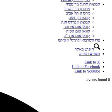
קבוצות תרגול מדיטציה
מרכז זן הוד השרון
מרכז זן תל אביב
קבוצת זן חיפה
קבוצת זן פרדס חנה
קוואן אום אירופה
קוואן אום אסיה
קוואן אום ארה”ב
צרו קשר
בואו לתרגל זן איתנו
חיפוש באתר
תפריט
תפריט
Link to X
Link to Facebook
Link to Youtube
0 events found.