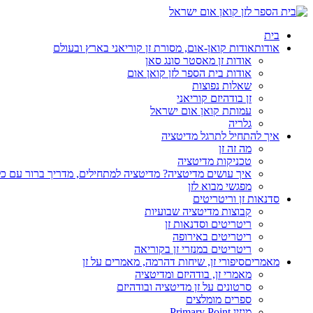
בית
אודות
אודות קואן-אום, מסורת זן קוריאני בארץ ובעולם
אודות זן מאסטר סונג סאן
אודות בית הספר לזן קואן אום
שאלות נפוצות
זן בודהיזם קוריאני
עמותת קואן אום ישראל
גלריה
איך להתחיל לתרגל מדיטציה
מה זה זן
טכניקות מדיטציה
איך עושים מדיטציה? מדיטציה למתחילים, מדריך ברור עם כ
מפגשי מבוא לזן
סדנאות זן וריטריטים
קבוצות מדיטציה שבועיות
ריטריטים וסדנאות זן
ריטריטים באירופה
ריטריטים במנזרי זן בקוריאה
מאמרים
סיפורי זן, שיחות דהרמה, מאמרים על זן
מאמרי זן, בודהיזם ומדיטציה
סרטונים על זן מדיטציה ובודהיזם
ספרים מומלצים
מגזין Primary Point