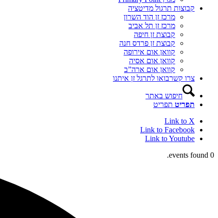
קבוצות תרגול מדיטציה
מרכז זן הוד השרון
מרכז זן תל אביב
קבוצת זן חיפה
קבוצת זן פרדס חנה
קוואן אום אירופה
קוואן אום אסיה
קוואן אום ארה”ב
צרו קשר
בואו לתרגל זן איתנו
חיפוש באתר
תפריט
תפריט
Link to X
Link to Facebook
Link to Youtube
0 events found.