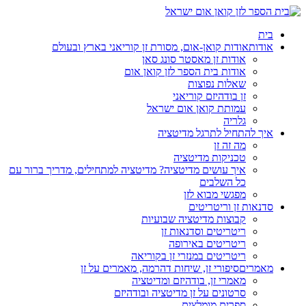
בית
אודות
אודות קואן-אום, מסורת זן קוריאני בארץ ובעולם
אודות זן מאסטר סונג סאן
אודות בית הספר לזן קואן אום
שאלות נפוצות
זן בודהיזם קוריאני
עמותת קואן אום ישראל
גלריה
איך להתחיל לתרגל מדיטציה
מה זה זן
טכניקות מדיטציה
איך עושים מדיטציה? מדיטציה למתחילים, מדריך ברור עם
כל השלבים
מפגשי מבוא לזן
סדנאות זן וריטריטים
קבוצות מדיטציה שבועיות
ריטריטים וסדנאות זן
ריטריטים באירופה
ריטריטים במנזרי זן בקוריאה
מאמרים
סיפורי זן, שיחות דהרמה, מאמרים על זן
מאמרי זן, בודהיזם ומדיטציה
סרטונים על זן מדיטציה ובודהיזם
ספרים מומלצים