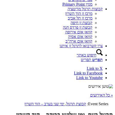
מגזין Primary Point
קבוצות תרגול מדיטציה
מרכז זן הוד השרון
מרכז זן תל אביב
קבוצת זן חיפה
קבוצת זן פרדס חנה
קוואן אום אירופה
קוואן אום אסיה
קוואן אום ארה”ב
צרו קשר
בואו לתרגל זן איתנו
חיפוש באתר
תפריט
תפריט
Link to X
Link to Facebook
Link to Youtube
« כל האירועים
Event Series:
קבוצת תרגול, ימי שני בערב – הוד השרון
תרגול בזום, ימי שלישי בבוקר – הוד השרון