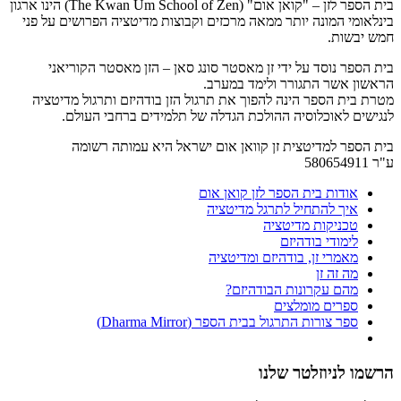
בית הספר לזן – "קואן אום" (The Kwan Um School of Zen) הינו ארגון
בינלאומי המונה יותר ממאה מרכזים וקבוצות מדיטציה הפרושים על פני
חמש יבשות.
בית הספר נוסד על ידי זן מאסטר סונג סאן – הזן מאסטר הקוריאני
הראשון אשר התגורר ולימד במערב.
מטרת בית הספר הינה להפוך את תרגול הזן בודהיזם ותרגול מדיטציה
לנגישים לאוכלוסיה ההולכת הגדלה של תלמידים ברחבי העולם.
בית הספר למדיטצית זן קוואן אום ישראל היא עמותה רשומה
ע"ר 580654911
אודות בית הספר לזן קואן אום
איך להתחיל לתרגל מדיטציה
טכניקות מדיטציה
לימודי בודהיזם
מאמרי זן, בודהיזם ומדיטציה
מה זה זן
מהם עקרונות הבודהיזם?
ספרים מומלצים
ספר צורות התרגול בבית הספר (Dharma Mirror)
הרשמו לניוזלטר שלנו