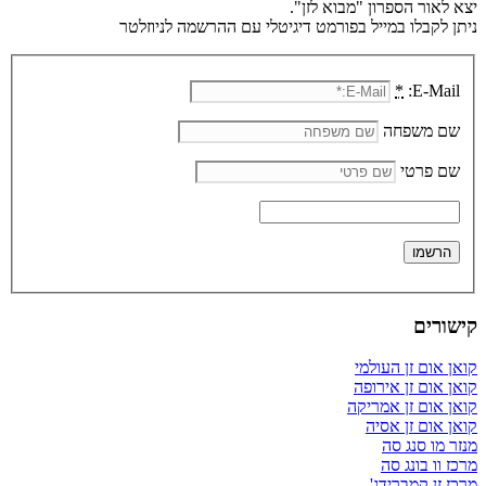
יצא לאור הספרון "מבוא לזן".
ניתן לקבלו במייל בפורמט דיגיטלי עם ההרשמה לניוזלטר
*
E-Mail:
שם משפחה
שם פרטי
קישורים
קואן אום זן העולמי
קואן אום זן אירופה
קואן אום זן אמריקה
קואן אום זן אסיה
מנזר מו סנג סה
מרכז וו בונג סה
מרכז זן קמברידג'