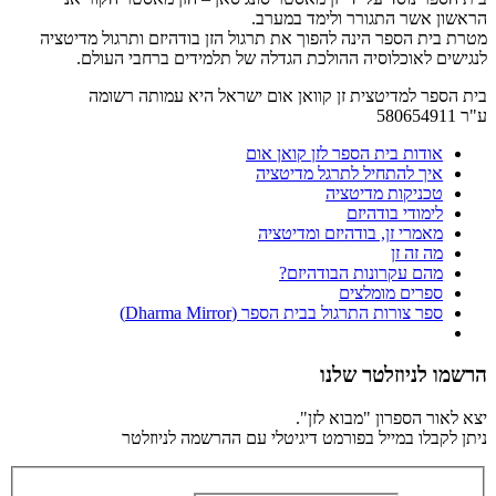
הראשון אשר התגורר ולימד במערב.
מטרת בית הספר הינה להפוך את תרגול הזן בודהיזם ותרגול מדיטציה
לנגישים לאוכלוסיה ההולכת הגדלה של תלמידים ברחבי העולם.
בית הספר למדיטצית זן קוואן אום ישראל היא עמותה רשומה
ע"ר 580654911
אודות בית הספר לזן קואן אום
איך להתחיל לתרגל מדיטציה
טכניקות מדיטציה
לימודי בודהיזם
מאמרי זן, בודהיזם ומדיטציה
מה זה זן
מהם עקרונות הבודהיזם?
ספרים מומלצים
ספר צורות התרגול בבית הספר (Dharma Mirror)
הרשמו לניוזלטר שלנו
יצא לאור הספרון "מבוא לזן".
ניתן לקבלו במייל בפורמט דיגיטלי עם ההרשמה לניוזלטר