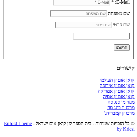
*
E-Mail:
שם משפחה
שם פרטי
קישורים
קואן אום זן העולמי
קואן אום זן אירופה
קואן אום זן אמריקה
קואן אום זן אסיה
מנזר מו סנג סה
מרכז וו בונג סה
מרכז זן קמברידג'
© כל הזכויות שמורות - בית הספר לזן קואן אום ישראל -
Enfold Theme
by Kriesi