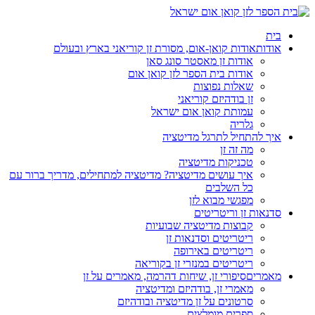
בית
אודות
אודות קואן-אום, מסורת זן קוריאני בארץ ובעולם
אודות זן מאסטר סונג סאן
אודות בית הספר לזן קואן אום
שאלות נפוצות
זן בודהיזם קוריאני
עמותת קואן אום ישראל
גלריה
איך להתחיל לתרגל מדיטציה
מה זה זן
טכניקות מדיטציה
איך עושים מדיטציה? מדיטציה למתחילים, מדריך ברור עם
כל השלבים
מפגשי מבוא לזן
סדנאות זן וריטריטים
קבוצות מדיטציה שבועיות
ריטריטים וסדנאות זן
ריטריטים באירופה
ריטריטים במנזרי זן בקוריאה
מאמרים
סיפורי זן, שיחות דהרמה, מאמרים על זן
מאמרי זן, בודהיזם ומדיטציה
סרטונים על זן מדיטציה ובודהיזם
ספרים מומלצים