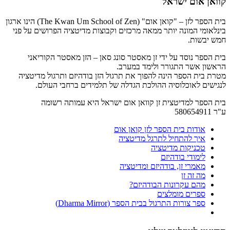
קוואן אום ישראל
בית הספר לזן – "קואן אום" (The Kwan Um School of Zen) הינו ארגון
בינלאומי המונה יותר ממאה מרכזים וקבוצות מדיטציה הפרושים על פני
חמש יבשות.
בית הספר נוסד על ידי זן מאסטר סונג סאן – הזן מאסטר הקוריאני
הראשון אשר התגורר ולימד במערב.
מטרת בית הספר הינה להפוך את תרגול הזן בודהיזם ותרגול מדיטציה
לנגישים לאוכלוסיה ההולכת הגדלה של תלמידים ברחבי העולם.
בית הספר למדיטצית זן קוואן אום ישראל היא עמותה רשומה
ע"ר 580654911
אודות בית הספר לזן קואן אום
איך להתחיל לתרגל מדיטציה
טכניקות מדיטציה
לימודי בודהיזם
מאמרי זן, בודהיזם ומדיטציה
מה זה זן
מהם עקרונות הבודהיזם?
ספרים מומלצים
ספר צורות התרגול בבית הספר (Dharma Mirror)