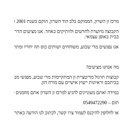
מרכז זן השרון, הממוקם בלב הוד השרון, הוקם בשנת 2001 ומכוון להעמקת תרגול הזן והמדיטציה בחיי היום יום.
הקבוצה מיועדת לחדשים ולוותיקים כאחד. אנו מציעים הדרכה ראשונ
בבית באופן עצמאי.
אנו נפגשים מדי שבוע, משוחחים ושותים כוס תה יחדיו ומתרגלים את 
מה אנחנו מציעים?
בביתכם וראיונות ייעוץ אישיים עם מורה הזן.
במידה ואתם מעוניינים להגיע למרכז זן השרון אתם מוזמנים להתקשר 
תום – 0549472290
או לחלופין להיכנס לעמוד צרו קשר, לכתוב לנו הודעה באתר ואנחנו