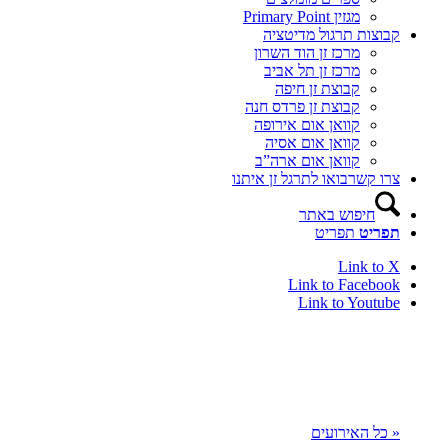
מגזין Primary Point
קבוצות תרגול מדיטציה
מרכז זן הוד השרון
מרכז זן תל אביב
קבוצת זן חיפה
קבוצת זן פרדס חנה
קוואן אום אירופה
קוואן אום אסיה
קוואן אום ארה”ב
צרו קשר
בואו לתרגל זן איתנו
חיפוש באתר
תפריט
תפריט
Link to X
Link to Facebook
Link to Youtube
« כל האירועים