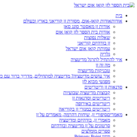
בית
אודות
אודות קואן-אום, מסורת זן קוריאני בארץ ובעולם
אודות זן מאסטר סונג סאן
אודות בית הספר לזן קואן אום
שאלות נפוצות
זן בודהיזם קוריאני
עמותת קואן אום ישראל
גלריה
איך להתחיל לתרגל מדיטציה
מה זה זן
טכניקות מדיטציה
איך עושים מדיטציה? מדיטציה למתחילים, מדריך ברור עם כ
מפגשי מבוא לזן
סדנאות זן וריטריטים
קבוצות מדיטציה שבועיות
ריטריטים וסדנאות זן
ריטריטים באירופה
ריטריטים במנזרי זן בקוריאה
מאמרים
סיפורי זן, שיחות דהרמה, מאמרים על זן
מאמרי זן, בודהיזם ומדיטציה
סרטונים על זן מדיטציה ובודהיזם
ספרים מומלצים
מגזין Primary Point