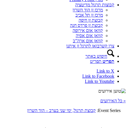
קבוצות תרגול מדיטציה
מרכז זן הוד השרון
מרכז זן תל אביב
קבוצת זן חיפה
קבוצת זן פרדס חנה
קוואן אום אירופה
קוואן אום אסיה
קוואן אום ארה”ב
צרו קשר
בואו לתרגל זן איתנו
חיפוש באתר
תפריט
תפריט
Link to X
Link to Facebook
Link to Youtube
« כל האירועים
Event Series:
קבוצת תרגול, ימי שני בערב – הוד השרון