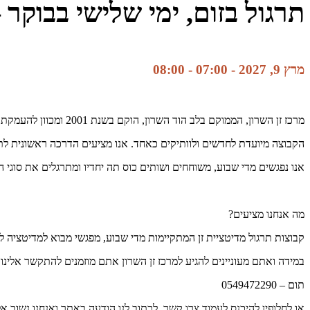
תרגול בזום, ימי שלישי בבוקר 
מרץ 9, 2027 - 07:00
-
08:00
מרכז זן השרון, הממוקם בלב הוד השרון, הוקם בשנת 2001 ומכוון להעמקת תרגול הזן והמדיטציה בחיי היום יום.
הקבוצה מיועדת לחדשים ולוותיקים כאחד. אנו מציעים הדרכה ראשונית לתר
אנו נפגשים מדי שבוע, משוחחים ושותים כוס תה יחדיו ומתרגלים את סוגי ה
מה אנחנו מציעים?
קבוצות תרגול מדיטציית זן המתקיימות מדי שבוע, מפגשי מבוא למדיטציה ל
במידה ואתם מעוניינים להגיע למרכז זן השרון אתם מוזמנים להתקשר אלינו 
תום – 0549472290
או לחלופין להיכנס לעמוד צרו קשר, לכתוב לנו הודעה באתר ואנחנו נשוב 