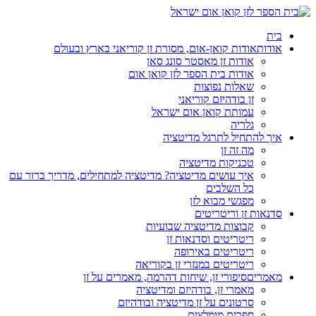
בית
אודות
אודות קואן-אום, מסורת זן קוריאני בארץ ובעולם
אודות זן מאסטר סונג סאן
אודות בית הספר לזן קואן אום
שאלות נפוצות
זן בודהיזם קוריאני
עמותת קואן אום ישראל
גלריה
איך להתחיל לתרגל מדיטציה
מה זה זן
טכניקות מדיטציה
איך עושים מדיטציה? מדיטציה למתחילים, מדריך ברור עם
כל השלבים
מפגשי מבוא לזן
סדנאות זן וריטריטים
קבוצות מדיטציה שבועיות
ריטריטים וסדנאות זן
ריטריטים באירופה
ריטריטים במנזרי זן בקוריאה
מאמרים
סיפורי זן, שיחות דהרמה, מאמרים על זן
מאמרי זן, בודהיזם ומדיטציה
סרטונים על זן מדיטציה ובודהיזם
ספרים מומלצים