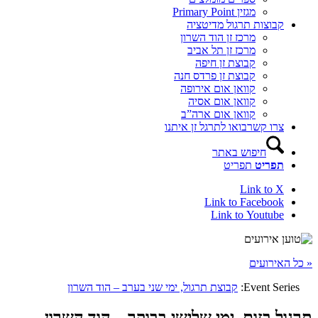
מגזין Primary Point
קבוצות תרגול מדיטציה
מרכז זן הוד השרון
מרכז זן תל אביב
קבוצת זן חיפה
קבוצת זן פרדס חנה
קוואן אום אירופה
קוואן אום אסיה
קוואן אום ארה”ב
צרו קשר
בואו לתרגל זן איתנו
חיפוש באתר
תפריט
תפריט
Link to X
Link to Facebook
Link to Youtube
« כל האירועים
Event Series:
קבוצת תרגול, ימי שני בערב – הוד השרון
תרגול בזום, ימי שלישי בבוקר – הוד השרון