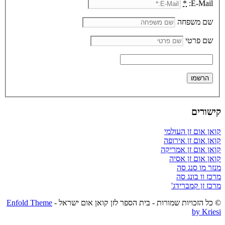
*
E-Mail:
שם משפחה
שם פרטי
קישורים
קואן אום זן העולמי
קואן אום זן אירופה
קואן אום זן אמריקה
קואן אום זן אסיה
מנזר מו סנג סה
מרכז וו בונג סה
מרכז זן קמברידג'
© כל הזכויות שמורות - בית הספר לזן קואן אום ישראל -
Enfold Theme
by Kriesi