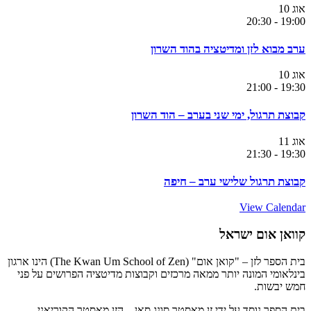
אוג
10
20:30
-
19:00
ערב מבוא לזן ומדיטציה בהוד השרון
אוג
10
21:00
-
19:30
קבוצת תרגול, ימי שני בערב – הוד השרון
אוג
11
21:30
-
19:30
קבוצת תרגול שלישי ערב – חיפה
View Calendar
קוואן אום ישראל
בית הספר לזן – "קואן אום" (The Kwan Um School of Zen) הינו ארגון
בינלאומי המונה יותר ממאה מרכזים וקבוצות מדיטציה הפרושים על פני
חמש יבשות.
בית הספר נוסד על ידי זן מאסטר סונג סאן – הזן מאסטר הקוריאני