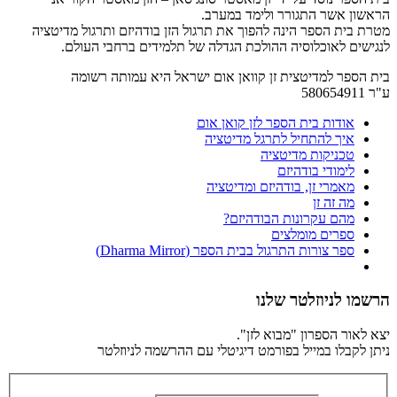
הראשון אשר התגורר ולימד במערב.
מטרת בית הספר הינה להפוך את תרגול הזן בודהיזם ותרגול מדיטציה
לנגישים לאוכלוסיה ההולכת הגדלה של תלמידים ברחבי העולם.
בית הספר למדיטצית זן קוואן אום ישראל היא עמותה רשומה
ע"ר 580654911
אודות בית הספר לזן קואן אום
איך להתחיל לתרגל מדיטציה
טכניקות מדיטציה
לימודי בודהיזם
מאמרי זן, בודהיזם ומדיטציה
מה זה זן
מהם עקרונות הבודהיזם?
ספרים מומלצים
ספר צורות התרגול בבית הספר (Dharma Mirror)
הרשמו לניוזלטר שלנו
יצא לאור הספרון "מבוא לזן".
ניתן לקבלו במייל בפורמט דיגיטלי עם ההרשמה לניוזלטר