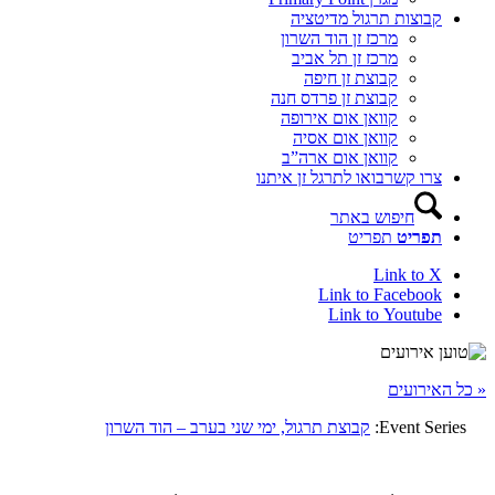
קבוצות תרגול מדיטציה
מרכז זן הוד השרון
מרכז זן תל אביב
קבוצת זן חיפה
קבוצת זן פרדס חנה
קוואן אום אירופה
קוואן אום אסיה
קוואן אום ארה”ב
צרו קשר
בואו לתרגל זן איתנו
חיפוש באתר
תפריט
תפריט
Link to X
Link to Facebook
Link to Youtube
« כל האירועים
Event Series:
קבוצת תרגול, ימי שני בערב – הוד השרון