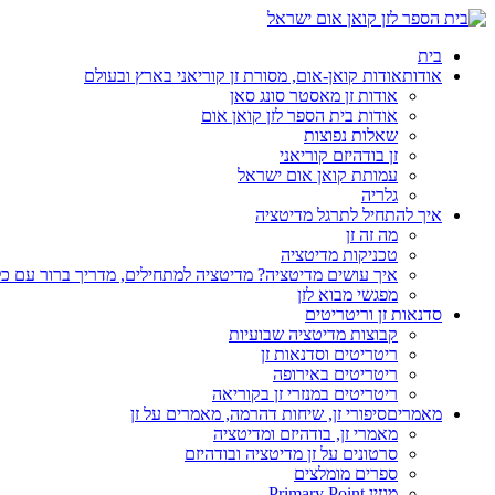
בית
אודות
אודות קואן-אום, מסורת זן קוריאני בארץ ובעולם
אודות זן מאסטר סונג סאן
אודות בית הספר לזן קואן אום
שאלות נפוצות
זן בודהיזם קוריאני
עמותת קואן אום ישראל
גלריה
איך להתחיל לתרגל מדיטציה
מה זה זן
טכניקות מדיטציה
איך עושים מדיטציה? מדיטציה למתחילים, מדריך ברור עם כ
מפגשי מבוא לזן
סדנאות זן וריטריטים
קבוצות מדיטציה שבועיות
ריטריטים וסדנאות זן
ריטריטים באירופה
ריטריטים במנזרי זן בקוריאה
מאמרים
סיפורי זן, שיחות דהרמה, מאמרים על זן
מאמרי זן, בודהיזם ומדיטציה
סרטונים על זן מדיטציה ובודהיזם
ספרים מומלצים
מגזין Primary Point