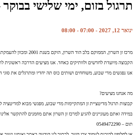
תרגול בזום, ימי שלישי בבוקר 
ינואר 12, 2027 - 07:00
-
08:00
מרכז זן השרון, הממוקם בלב הוד השרון, הוקם בשנת 2001 ומכוון להעמקת תרגול הזן והמדיטציה בחיי היום יום.
הקבוצה מיועדת לחדשים ולוותיקים כאחד. אנו מציעים הדרכה ראשונית לתר
אנו נפגשים מדי שבוע, משוחחים ושותים כוס תה יחדיו ומתרגלים את סוגי ה
מה אנחנו מציעים?
קבוצות תרגול מדיטציית זן המתקיימות מדי שבוע, מפגשי מבוא למדיטציה ל
במידה ואתם מעוניינים להגיע למרכז זן השרון אתם מוזמנים להתקשר אלינו 
תום – 0549472290
או לחלופין להיכנס לעמוד צרו קשר, לכתוב לנו הודעה באתר ואנחנו נשוב 