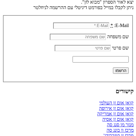
יצא לאור הספרון "מבוא לזן".
ניתן לקבלו במייל בפורמט דיגיטלי עם ההרשמה לניוזלטר
*
E-Mail:
שם משפחה
שם פרטי
קישורים
קואן אום זן העולמי
קואן אום זן אירופה
קואן אום זן אמריקה
קואן אום זן אסיה
מנזר מו סנג סה
מרכז וו בונג סה
מרכז זן קמברידג'