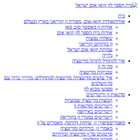
בית
אודות
אודות קואן-אום, מסורת זן קוריאני בארץ ובעולם
אודות זן מאסטר סונג סאן
אודות בית הספר לזן קואן אום
שאלות נפוצות
זן בודהיזם קוריאני
עמותת קואן אום ישראל
גלריה
איך להתחיל לתרגל מדיטציה
מה זה זן
טכניקות מדיטציה
איך עושים מדיטציה? מדיטציה למתחילים, מדריך ברור עם
כל השלבים
מפגשי מבוא לזן
סדנאות זן וריטריטים
קבוצות מדיטציה שבועיות
ריטריטים וסדנאות זן
ריטריטים באירופה
ריטריטים במנזרי זן בקוריאה
מאמרים
סיפורי זן, שיחות דהרמה, מאמרים על זן
מאמרי זן, בודהיזם ומדיטציה
סרטונים על זן מדיטציה ובודהיזם
ספרים מומלצים