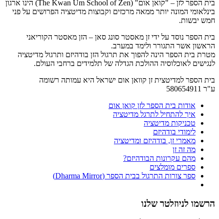
בית הספר לזן – "קואן אום" (The Kwan Um School of Zen) הינו ארגון
בינלאומי המונה יותר ממאה מרכזים וקבוצות מדיטציה הפרושים על פני
חמש יבשות.
בית הספר נוסד על ידי זן מאסטר סונג סאן – הזן מאסטר הקוריאני
הראשון אשר התגורר ולימד במערב.
מטרת בית הספר הינה להפוך את תרגול הזן בודהיזם ותרגול מדיטציה
לנגישים לאוכלוסיה ההולכת הגדלה של תלמידים ברחבי העולם.
בית הספר למדיטצית זן קוואן אום ישראל היא עמותה רשומה
ע"ר 580654911
אודות בית הספר לזן קואן אום
איך להתחיל לתרגל מדיטציה
טכניקות מדיטציה
לימודי בודהיזם
מאמרי זן, בודהיזם ומדיטציה
מה זה זן
מהם עקרונות הבודהיזם?
ספרים מומלצים
ספר צורות התרגול בבית הספר (Dharma Mirror)
הרשמו לניוזלטר שלנו