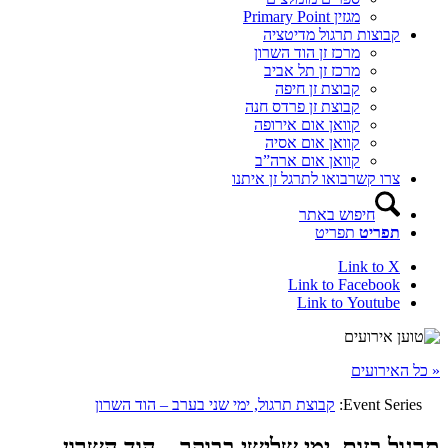
מגזין Primary Point
קבוצות תרגול מדיטציה
מרכז זן הוד השרון
מרכז זן תל אביב
קבוצת זן חיפה
קבוצת זן פרדס חנה
קוואן אום אירופה
קוואן אום אסיה
קוואן אום ארה”ב
צרו קשר
בואו לתרגל זן איתנו
חיפוש באתר
תפריט
תפריט
Link to X
Link to Facebook
Link to Youtube
« כל האירועים
Event Series:
קבוצת תרגול, ימי שני בערב – הוד השרון
תרגול בזום, ימי שלישי בבוקר – הוד השרון