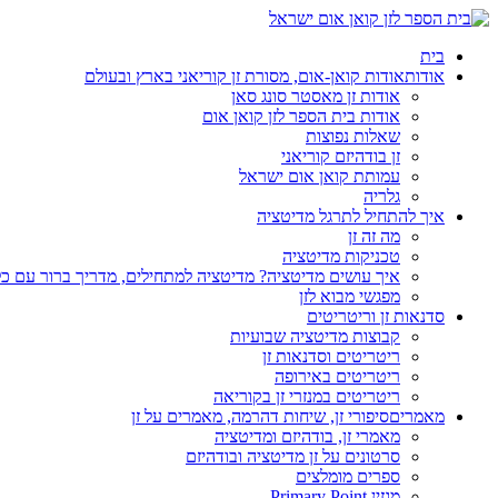
בית
אודות
אודות קואן-אום, מסורת זן קוריאני בארץ ובעולם
אודות זן מאסטר סונג סאן
אודות בית הספר לזן קואן אום
שאלות נפוצות
זן בודהיזם קוריאני
עמותת קואן אום ישראל
גלריה
איך להתחיל לתרגל מדיטציה
מה זה זן
טכניקות מדיטציה
איך עושים מדיטציה? מדיטציה למתחילים, מדריך ברור עם כ
מפגשי מבוא לזן
סדנאות זן וריטריטים
קבוצות מדיטציה שבועיות
ריטריטים וסדנאות זן
ריטריטים באירופה
ריטריטים במנזרי זן בקוריאה
מאמרים
סיפורי זן, שיחות דהרמה, מאמרים על זן
מאמרי זן, בודהיזם ומדיטציה
סרטונים על זן מדיטציה ובודהיזם
ספרים מומלצים
מגזין Primary Point