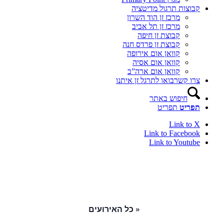
קבוצות תרגול מדיטציה
מרכז זן הוד השרון
מרכז זן תל אביב
קבוצת זן חיפה
קבוצת זן פרדס חנה
קוואן אום אירופה
קוואן אום אסיה
קוואן אום ארה”ב
צרו קשר
בואו לתרגל זן איתנו
חיפוש באתר
תפריט
תפריט
Link to X
Link to Facebook
Link to Youtube
« כל האירועים