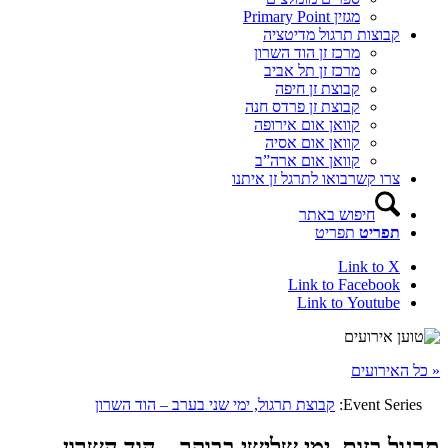
מגזין Primary Point
קבוצות תרגול מדיטציה
מרכז זן הוד השרון
מרכז זן תל אביב
קבוצת זן חיפה
קבוצת זן פרדס חנה
קוואן אום אירופה
קוואן אום אסיה
קוואן אום ארה”ב
צרו קשר
בואו לתרגל זן איתנו
חיפוש באתר
תפריט
תפריט
Link to X
Link to Facebook
Link to Youtube
« כל האירועים
Event Series:
קבוצת תרגול, ימי שני בערב – הוד השרון
תרגול בזום, ימי שלישי בבוקר – הוד השרון