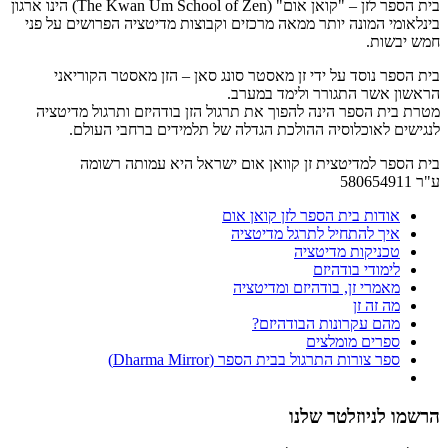
בית הספר לזן – "קואן אום" (The Kwan Um School of Zen) הינו ארגון
בינלאומי המונה יותר ממאה מרכזים וקבוצות מדיטציה הפרושים על פני
חמש יבשות.
בית הספר נוסד על ידי זן מאסטר סונג סאן – הזן מאסטר הקוריאני
הראשון אשר התגורר ולימד במערב.
מטרת בית הספר הינה להפוך את תרגול הזן בודהיזם ותרגול מדיטציה
לנגישים לאוכלוסיה ההולכת הגדלה של תלמידים ברחבי העולם.
בית הספר למדיטצית זן קוואן אום ישראל היא עמותה רשומה
ע"ר 580654911
אודות בית הספר לזן קואן אום
איך להתחיל לתרגל מדיטציה
טכניקות מדיטציה
לימודי בודהיזם
מאמרי זן, בודהיזם ומדיטציה
מה זה זן
מהם עקרונות הבודהיזם?
ספרים מומלצים
ספר צורות התרגול בבית הספר (Dharma Mirror)
הרשמו לניוזלטר שלנו