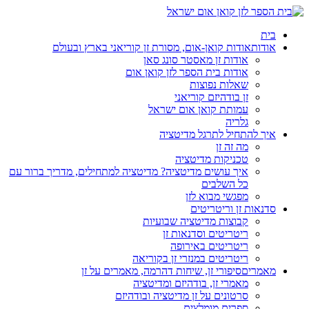
בית
אודות
אודות קואן-אום, מסורת זן קוריאני בארץ ובעולם
אודות זן מאסטר סונג סאן
אודות בית הספר לזן קואן אום
שאלות נפוצות
זן בודהיזם קוריאני
עמותת קואן אום ישראל
גלריה
איך להתחיל לתרגל מדיטציה
מה זה זן
טכניקות מדיטציה
איך עושים מדיטציה? מדיטציה למתחילים, מדריך ברור עם
כל השלבים
מפגשי מבוא לזן
סדנאות זן וריטריטים
קבוצות מדיטציה שבועיות
ריטריטים וסדנאות זן
ריטריטים באירופה
ריטריטים במנזרי זן בקוריאה
מאמרים
סיפורי זן, שיחות דהרמה, מאמרים על זן
מאמרי זן, בודהיזם ומדיטציה
סרטונים על זן מדיטציה ובודהיזם
ספרים מומלצים