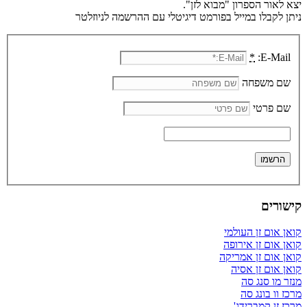
יצא לאור הספרון "מבוא לזן".
ניתן לקבלו במייל בפורמט דיגיטלי עם ההרשמה לניוזלטר
*
E-Mail:
שם משפחה
שם פרטי
קישורים
קואן אום זן העולמי
קואן אום זן אירופה
קואן אום זן אמריקה
קואן אום זן אסיה
מנזר מו סנג סה
מרכז וו בונג סה
מרכז זן קמברידג'