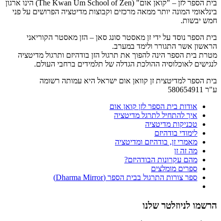
בית הספר לזן – "קואן אום" (The Kwan Um School of Zen) הינו ארגון
בינלאומי המונה יותר ממאה מרכזים וקבוצות מדיטציה הפרושים על פני
חמש יבשות.
בית הספר נוסד על ידי זן מאסטר סונג סאן – הזן מאסטר הקוריאני
הראשון אשר התגורר ולימד במערב.
מטרת בית הספר הינה להפוך את תרגול הזן בודהיזם ותרגול מדיטציה
לנגישים לאוכלוסיה ההולכת הגדלה של תלמידים ברחבי העולם.
בית הספר למדיטצית זן קוואן אום ישראל היא עמותה רשומה
ע"ר 580654911
אודות בית הספר לזן קואן אום
איך להתחיל לתרגל מדיטציה
טכניקות מדיטציה
לימודי בודהיזם
מאמרי זן, בודהיזם ומדיטציה
מה זה זן
מהם עקרונות הבודהיזם?
ספרים מומלצים
ספר צורות התרגול בבית הספר (Dharma Mirror)
הרשמו לניוזלטר שלנו