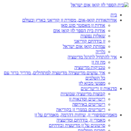
בית
אודות
אודות קואן-אום, מסורת זן קוריאני בארץ ובעולם
אודות זן מאסטר סונג סאן
אודות בית הספר לזן קואן אום
שאלות נפוצות
זן בודהיזם קוריאני
עמותת קואן אום ישראל
גלריה
איך להתחיל לתרגל מדיטציה
מה זה זן
טכניקות מדיטציה
איך עושים מדיטציה? מדיטציה למתחילים, מדריך ברור עם
כל השלבים
מפגשי מבוא לזן
סדנאות זן וריטריטים
קבוצות מדיטציה שבועיות
ריטריטים וסדנאות זן
ריטריטים באירופה
ריטריטים במנזרי זן בקוריאה
מאמרים
סיפורי זן, שיחות דהרמה, מאמרים על זן
מאמרי זן, בודהיזם ומדיטציה
סרטונים על זן מדיטציה ובודהיזם
ספרים מומלצים