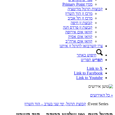
מגזין Primary Point
קבוצות תרגול מדיטציה
מרכז זן הוד השרון
מרכז זן תל אביב
קבוצת זן חיפה
קבוצת זן פרדס חנה
קוואן אום אירופה
קוואן אום אסיה
קוואן אום ארה”ב
צרו קשר
בואו לתרגל זן איתנו
חיפוש באתר
תפריט
תפריט
Link to X
Link to Facebook
Link to Youtube
« כל האירועים
Event Series:
קבוצת תרגול, ימי שני בערב – הוד השרון
תרגול בזום, ימי שלישי בבוקר – הוד השרון