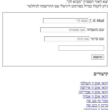
יצא לאור הספרון "מבוא לזן".
ניתן לקבלו במייל בפורמט דיגיטלי עם ההרשמה לניוזלטר
*
E-Mail:
שם משפחה
שם פרטי
קישורים
קואן אום זן העולמי
קואן אום זן אירופה
קואן אום זן אמריקה
קואן אום זן אסיה
מנזר מו סנג סה
מרכז וו בונג סה
מרכז זן קמברידג'