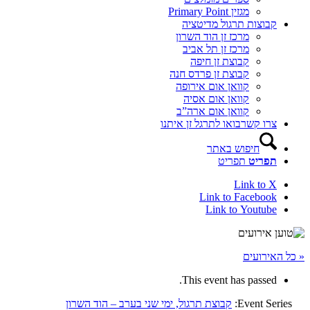
מגזין Primary Point
קבוצות תרגול מדיטציה
מרכז זן הוד השרון
מרכז זן תל אביב
קבוצת זן חיפה
קבוצת זן פרדס חנה
קוואן אום אירופה
קוואן אום אסיה
קוואן אום ארה”ב
צרו קשר
בואו לתרגל זן איתנו
חיפוש באתר
תפריט
תפריט
Link to X
Link to Facebook
Link to Youtube
« כל האירועים
This event has passed.
Event Series:
קבוצת תרגול, ימי שני בערב – הוד השרון