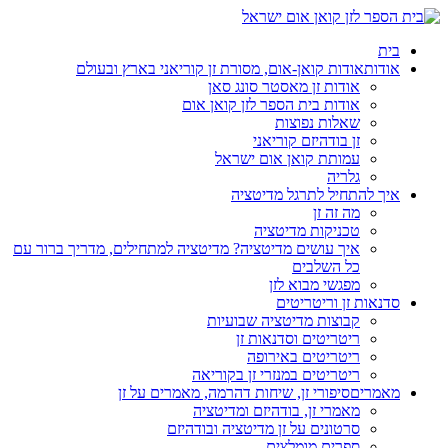
בית
אודות
אודות קואן-אום, מסורת זן קוריאני בארץ ובעולם
אודות זן מאסטר סונג סאן
אודות בית הספר לזן קואן אום
שאלות נפוצות
זן בודהיזם קוריאני
עמותת קואן אום ישראל
גלריה
איך להתחיל לתרגל מדיטציה
מה זה זן
טכניקות מדיטציה
איך עושים מדיטציה? מדיטציה למתחילים, מדריך ברור עם
כל השלבים
מפגשי מבוא לזן
סדנאות זן וריטריטים
קבוצות מדיטציה שבועיות
ריטריטים וסדנאות זן
ריטריטים באירופה
ריטריטים במנזרי זן בקוריאה
מאמרים
סיפורי זן, שיחות דהרמה, מאמרים על זן
מאמרי זן, בודהיזם ומדיטציה
סרטונים על זן מדיטציה ובודהיזם
ספרים מומלצים