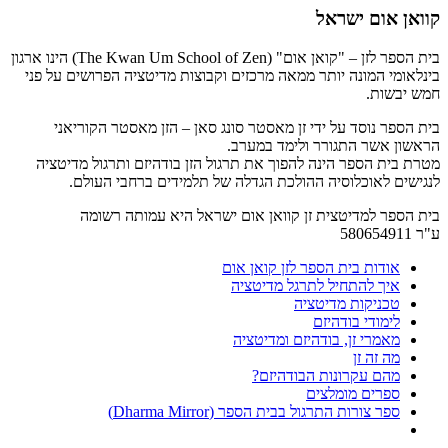
קוואן אום ישראל
בית הספר לזן – "קואן אום" (The Kwan Um School of Zen) הינו ארגון
בינלאומי המונה יותר ממאה מרכזים וקבוצות מדיטציה הפרושים על פני
חמש יבשות.
בית הספר נוסד על ידי זן מאסטר סונג סאן – הזן מאסטר הקוריאני
הראשון אשר התגורר ולימד במערב.
מטרת בית הספר הינה להפוך את תרגול הזן בודהיזם ותרגול מדיטציה
לנגישים לאוכלוסיה ההולכת הגדלה של תלמידים ברחבי העולם.
בית הספר למדיטצית זן קוואן אום ישראל היא עמותה רשומה
ע"ר 580654911
אודות בית הספר לזן קואן אום
איך להתחיל לתרגל מדיטציה
טכניקות מדיטציה
לימודי בודהיזם
מאמרי זן, בודהיזם ומדיטציה
מה זה זן
מהם עקרונות הבודהיזם?
ספרים מומלצים
ספר צורות התרגול בבית הספר (Dharma Mirror)