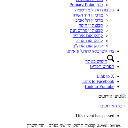
מגזין Primary Point
קבוצות תרגול מדיטציה
מרכז זן הוד השרון
מרכז זן תל אביב
קבוצת זן חיפה
קבוצת זן פרדס חנה
קוואן אום אירופה
קוואן אום אסיה
קוואן אום ארה”ב
צרו קשר
בואו לתרגל זן איתנו
חיפוש באתר
תפריט
תפריט
Link to X
Link to Facebook
Link to Youtube
« כל האירועים
This event has passed.
Event Series:
קבוצת תרגול, ימי שני בערב – הוד השרון