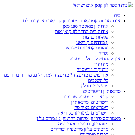
בית
אודות
אודות קואן-אום, מסורת זן קוריאני בארץ ובעולם
אודות זן מאסטר סונג סאן
אודות בית הספר לזן קואן אום
שאלות נפוצות
זן בודהיזם קוריאני
עמותת קואן אום ישראל
גלריה
איך להתחיל לתרגל מדיטציה
מה זה זן
טכניקות מדיטציה
איך עושים מדיטציה? מדיטציה למתחילים, מדריך ברור עם
כל השלבים
מפגשי מבוא לזן
סדנאות זן וריטריטים
קבוצות מדיטציה שבועיות
ריטריטים וסדנאות זן
ריטריטים באירופה
ריטריטים במנזרי זן בקוריאה
מאמרים
סיפורי זן, שיחות דהרמה, מאמרים על זן
מאמרי זן, בודהיזם ומדיטציה
סרטונים על זן מדיטציה ובודהיזם
ספרים מומלצים