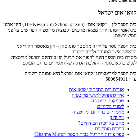
קוואן אום ישראל
בית הספר לזן – "קואן אום" (The Kwan Um School of Zen) הינו ארגון
בינלאומי המונה יותר ממאה מרכזים וקבוצות מדיטציה הפרושים על פני
חמש יבשות.
בית הספר נוסד על ידי זן מאסטר סונג סאן – הזן מאסטר הקוריאני
הראשון אשר התגורר ולימד במערב.
מטרת בית הספר הינה להפוך את תרגול הזן בודהיזם ותרגול מדיטציה
לנגישים לאוכלוסיה ההולכת הגדלה של תלמידים ברחבי העולם.
בית הספר למדיטצית זן קוואן אום ישראל היא עמותה רשומה
ע"ר 580654911
אודות בית הספר לזן קואן אום
איך להתחיל לתרגל מדיטציה
טכניקות מדיטציה
לימודי בודהיזם
מאמרי זן, בודהיזם ומדיטציה
מה זה זן
מהם עקרונות הבודהיזם?
ספרים מומלצים
ספר צורות התרגול בבית הספר (Dharma Mirror)