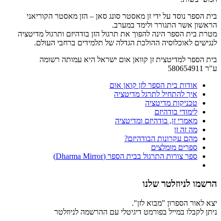
בית הספר נוסד על ידי זן מאסטר סונג סאן – הזן מאסטר הקוריאני
הראשון אשר התגורר ולימד במערב.
מטרת בית הספר הינה להפוך את תרגול הזן בודהיזם ותרגול מדיטציה
לנגישים לאוכלוסיה ההולכת הגדלה של תלמידים ברחבי העולם.
בית הספר למדיטצית זן קוואן אום ישראל היא עמותה רשומה
ע"ר 580654911
אודות בית הספר לזן קואן אום
איך להתחיל לתרגל מדיטציה
טכניקות מדיטציה
לימודי בודהיזם
מאמרי זן, בודהיזם ומדיטציה
מה זה זן
מהם עקרונות הבודהיזם?
ספרים מומלצים
ספר צורות התרגול בבית הספר (Dharma Mirror)
הרשמו לניוזלטר שלנו
יצא לאור הספרון "מבוא לזן".
ניתן לקבלו במייל בפורמט דיגיטלי עם ההרשמה לניוזלטר