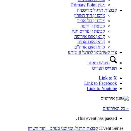
מגזין Primary Point
קבוצות תרגול מדיטציה
מרכז זן הוד השרון
מרכז זן תל אביב
קבוצת זן חיפה
קבוצת זן פרדס חנה
קוואן אום אירופה
קוואן אום אסיה
קוואן אום ארה”ב
צרו קשר
בואו לתרגל זן איתנו
חיפוש באתר
תפריט
תפריט
Link to X
Link to Facebook
Link to Youtube
« כל האירועים
This event has passed.
Event Series:
קבוצת תרגול, ימי שני בערב – הוד השרון