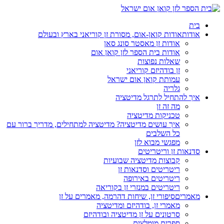
בית
אודות
אודות קואן-אום, מסורת זן קוריאני בארץ ובעולם
אודות זן מאסטר סונג סאן
אודות בית הספר לזן קואן אום
שאלות נפוצות
זן בודהיזם קוריאני
עמותת קואן אום ישראל
גלריה
איך להתחיל לתרגל מדיטציה
מה זה זן
טכניקות מדיטציה
איך עושים מדיטציה? מדיטציה למתחילים, מדריך ברור עם
כל השלבים
מפגשי מבוא לזן
סדנאות זן וריטריטים
קבוצות מדיטציה שבועיות
ריטריטים וסדנאות זן
ריטריטים באירופה
ריטריטים במנזרי זן בקוריאה
מאמרים
סיפורי זן, שיחות דהרמה, מאמרים על זן
מאמרי זן, בודהיזם ומדיטציה
סרטונים על זן מדיטציה ובודהיזם
ספרים מומלצים