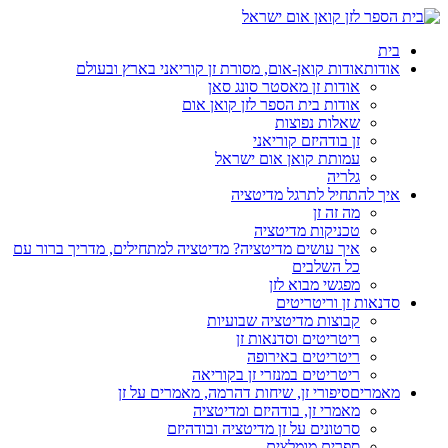
בית
אודות
אודות קואן-אום, מסורת זן קוריאני בארץ ובעולם
אודות זן מאסטר סונג סאן
אודות בית הספר לזן קואן אום
שאלות נפוצות
זן בודהיזם קוריאני
עמותת קואן אום ישראל
גלריה
איך להתחיל לתרגל מדיטציה
מה זה זן
טכניקות מדיטציה
איך עושים מדיטציה? מדיטציה למתחילים, מדריך ברור עם
כל השלבים
מפגשי מבוא לזן
סדנאות זן וריטריטים
קבוצות מדיטציה שבועיות
ריטריטים וסדנאות זן
ריטריטים באירופה
ריטריטים במנזרי זן בקוריאה
מאמרים
סיפורי זן, שיחות דהרמה, מאמרים על זן
מאמרי זן, בודהיזם ומדיטציה
סרטונים על זן מדיטציה ובודהיזם
ספרים מומלצים