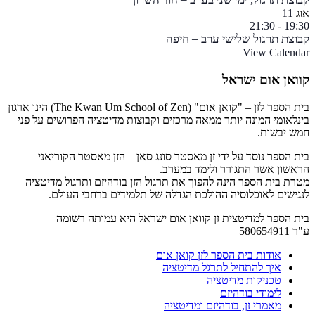
אוג
11
21:30
-
19:30
קבוצת תרגול שלישי ערב – חיפה
View Calendar
קוואן אום ישראל
בית הספר לזן – "קואן אום" (The Kwan Um School of Zen) הינו ארגון
בינלאומי המונה יותר ממאה מרכזים וקבוצות מדיטציה הפרושים על פני
חמש יבשות.
בית הספר נוסד על ידי זן מאסטר סונג סאן – הזן מאסטר הקוריאני
הראשון אשר התגורר ולימד במערב.
מטרת בית הספר הינה להפוך את תרגול הזן בודהיזם ותרגול מדיטציה
לנגישים לאוכלוסיה ההולכת הגדלה של תלמידים ברחבי העולם.
בית הספר למדיטצית זן קוואן אום ישראל היא עמותה רשומה
ע"ר 580654911
אודות בית הספר לזן קואן אום
איך להתחיל לתרגל מדיטציה
טכניקות מדיטציה
לימודי בודהיזם
מאמרי זן, בודהיזם ומדיטציה