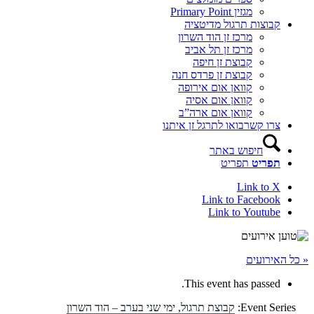
מגזין Primary Point
קבוצות תרגול מדיטציה
מרכז זן הוד השרון
מרכז זן תל אביב
קבוצת זן חיפה
קבוצת זן פרדס חנה
קוואן אום אירופה
קוואן אום אסיה
קוואן אום ארה”ב
צרו קשר
בואו לתרגל זן איתנו
חיפוש באתר
תפריט
תפריט
Link to X
Link to Facebook
Link to Youtube
« כל האירועים
This event has passed.
Event Series:
קבוצת תרגול, ימי שני בערב – הוד השרון