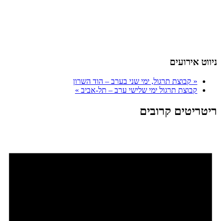
ניווט אירועים
«
קבוצת תרגול, ימי שני בערב – הוד השרון
קבוצת תרגול ימי שלישי ערב – תל-אביב
»
ריטריטים קרובים