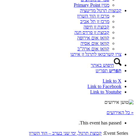
מגזין Primary Point
קבוצות תרגול מדיטציה
מרכז זן הוד השרון
מרכז זן תל אביב
קבוצת זן חיפה
קבוצת זן פרדס חנה
קוואן אום אירופה
קוואן אום אסיה
קוואן אום ארה”ב
צרו קשר
בואו לתרגל זן איתנו
חיפוש באתר
תפריט
תפריט
Link to X
Link to Facebook
Link to Youtube
« כל האירועים
This event has passed.
Event Series:
קבוצת תרגול, ימי שני בערב – הוד השרון