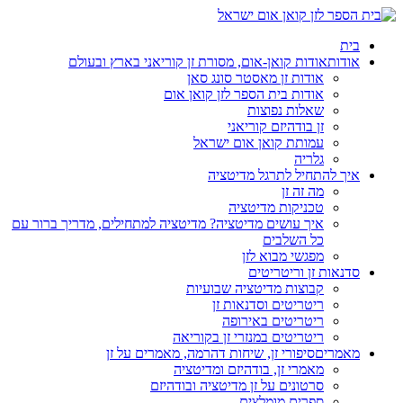
בית
אודות
אודות קואן-אום, מסורת זן קוריאני בארץ ובעולם
אודות זן מאסטר סונג סאן
אודות בית הספר לזן קואן אום
שאלות נפוצות
זן בודהיזם קוריאני
עמותת קואן אום ישראל
גלריה
איך להתחיל לתרגל מדיטציה
מה זה זן
טכניקות מדיטציה
איך עושים מדיטציה? מדיטציה למתחילים, מדריך ברור עם
כל השלבים
מפגשי מבוא לזן
סדנאות זן וריטריטים
קבוצות מדיטציה שבועיות
ריטריטים וסדנאות זן
ריטריטים באירופה
ריטריטים במנזרי זן בקוריאה
מאמרים
סיפורי זן, שיחות דהרמה, מאמרים על זן
מאמרי זן, בודהיזם ומדיטציה
סרטונים על זן מדיטציה ובודהיזם
ספרים מומלצים