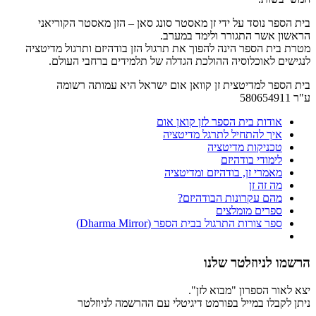
בית הספר נוסד על ידי זן מאסטר סונג סאן – הזן מאסטר הקוריאני
הראשון אשר התגורר ולימד במערב.
מטרת בית הספר הינה להפוך את תרגול הזן בודהיזם ותרגול מדיטציה
לנגישים לאוכלוסיה ההולכת הגדלה של תלמידים ברחבי העולם.
בית הספר למדיטצית זן קוואן אום ישראל היא עמותה רשומה
ע"ר 580654911
אודות בית הספר לזן קואן אום
איך להתחיל לתרגל מדיטציה
טכניקות מדיטציה
לימודי בודהיזם
מאמרי זן, בודהיזם ומדיטציה
מה זה זן
מהם עקרונות הבודהיזם?
ספרים מומלצים
ספר צורות התרגול בבית הספר (Dharma Mirror)
הרשמו לניוזלטר שלנו
יצא לאור הספרון "מבוא לזן".
ניתן לקבלו במייל בפורמט דיגיטלי עם ההרשמה לניוזלטר