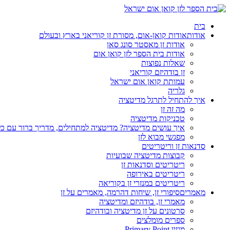
בית
אודות
אודות קואן-אום, מסורת זן קוריאני בארץ ובעולם
אודות זן מאסטר סונג סאן
אודות בית הספר לזן קואן אום
שאלות נפוצות
זן בודהיזם קוריאני
עמותת קואן אום ישראל
גלריה
איך להתחיל לתרגל מדיטציה
מה זה זן
טכניקות מדיטציה
איך עושים מדיטציה? מדיטציה למתחילים, מדריך ברור עם כ
מפגשי מבוא לזן
סדנאות זן וריטריטים
קבוצות מדיטציה שבועיות
ריטריטים וסדנאות זן
ריטריטים באירופה
ריטריטים במנזרי זן בקוריאה
מאמרים
סיפורי זן, שיחות דהרמה, מאמרים על זן
מאמרי זן, בודהיזם ומדיטציה
סרטונים על זן מדיטציה ובודהיזם
ספרים מומלצים
מגזין Primary Point