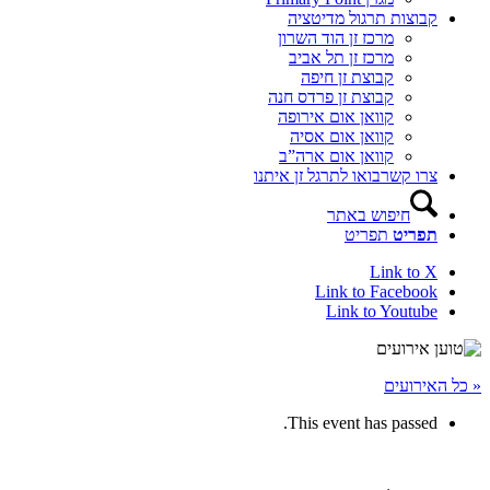
קבוצות תרגול מדיטציה
מרכז זן הוד השרון
מרכז זן תל אביב
קבוצת זן חיפה
קבוצת זן פרדס חנה
קוואן אום אירופה
קוואן אום אסיה
קוואן אום ארה”ב
צרו קשר
בואו לתרגל זן איתנו
חיפוש באתר
תפריט
תפריט
Link to X
Link to Facebook
Link to Youtube
« כל האירועים
This event has passed.