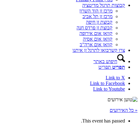
קבוצות תרגול מדיטציה
מרכז זן הוד השרון
מרכז זן תל אביב
קבוצת זן חיפה
קבוצת זן פרדס חנה
קוואן אום אירופה
קוואן אום אסיה
קוואן אום ארה”ב
צרו קשר
בואו לתרגל זן איתנו
חיפוש באתר
תפריט
תפריט
Link to X
Link to Facebook
Link to Youtube
« כל האירועים
This event has passed.