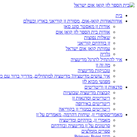
בית
אודות
אודות קואן-אום, מסורת זן קוריאני בארץ ובעולם
אודות זן מאסטר סונג סאן
אודות בית הספר לזן קואן אום
שאלות נפוצות
זן בודהיזם קוריאני
עמותת קואן אום ישראל
גלריה
איך להתחיל לתרגל מדיטציה
מה זה זן
טכניקות מדיטציה
איך עושים מדיטציה? מדיטציה למתחילים, מדריך ברור עם כ
מפגשי מבוא לזן
סדנאות זן וריטריטים
קבוצות מדיטציה שבועיות
ריטריטים וסדנאות זן
ריטריטים באירופה
ריטריטים במנזרי זן בקוריאה
מאמרים
סיפורי זן, שיחות דהרמה, מאמרים על זן
מאמרי זן, בודהיזם ומדיטציה
סרטונים על זן מדיטציה ובודהיזם
ספרים מומלצים
מגזין Primary Point