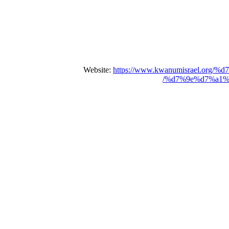
Website:
https://www.kwanumisrael.
%d7%9e%d7%a1%