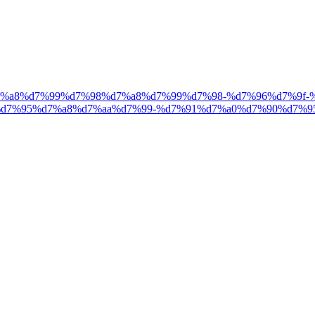
org/%d7%a8%d7%99%d7%98%d7%a8%d7%99%d7%98-%d7%96%d7%
d7%95%d7%a8%d7%aa%d7%99-%d7%91%d7%a0%d7%90%d7%95%