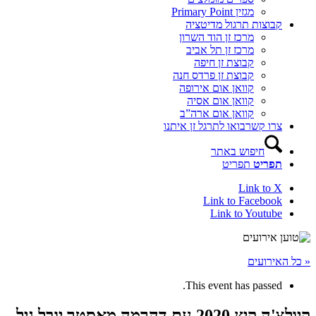
מגזין Primary Point
קבוצות תרגול מדיטציה
מרכז זן הוד השרון
מרכז זן תל אביב
קבוצת זן חיפה
קבוצת זן פרדס חנה
קוואן אום אירופה
קוואן אום אסיה
קוואן אום ארה”ב
צרו קשר
בואו לתרגל זן איתנו
חיפוש באתר
תפריט
תפריט
Link to X
Link to Facebook
Link to Youtube
« כל האירועים
This event has passed.
קיולצ'ה קיץ 2020 עם דהרמה מאסטר יובל גיל