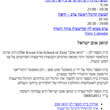
קבוצת מתחילים חמישי ערב – פרדס חנה
אוג
9
21:00
-
19:30
קבוצת תרגול ראשון ערב – חיפה
אוג
10
20:30
-
19:00
ערב מבוא לזן ומדיטציה בהוד השרון
View Calendar
קוואן אום ישראל
בית הספר לזן – "קואן אום" (The Kwan Um School of Zen) הינו ארגון
בינלאומי המונה יותר ממאה מרכזים וקבוצות מדיטציה הפרושים על פני
חמש יבשות.
בית הספר נוסד על ידי זן מאסטר סונג סאן – הזן מאסטר הקוריאני
הראשון אשר התגורר ולימד במערב.
מטרת בית הספר הינה להפוך את תרגול הזן בודהיזם ותרגול מדיטציה
לנגישים לאוכלוסיה ההולכת הגדלה של תלמידים ברחבי העולם.
בית הספר למדיטצית זן קוואן אום ישראל היא עמותה רשומה
ע"ר 580654911
אודות בית הספר לזן קואן אום
איך להתחיל לתרגל מדיטציה