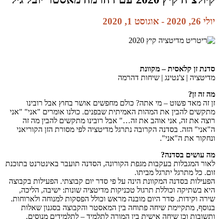
יולי 26, 2020
-
אוגוסט 1, 2020
סדנת זן קלאסית – מקוונת
מדיטציה | צ'נטינג | שיחות דהרמה
מה זה זן?
זן זה מאד פשוט – מי אתה? כולם מחפשים אושר בחוץ אבל רובינו
מתקשים להבין את המהות האמיתית שבפנים. כולנו אומרים "אני" "אני
רוצה את זה, אני אוהב את זה…" אבל רובינו מתקשים להבין מה זה
ה"אני" הזה. בסדנה הקרובה נתרגל מדיטציה לפי מסורת הזן הקוריאני
ונחקור את ה"אני".
מה עושים בסדנה?
לאור המגבלות בעקבות מגפת הקורונה, הסדנה תועבר באינטרנט בתוכנת
זום. כל מתרגל יתרגל מביתו.
הפעילות בסדנה המקוונת הינה על פי סדר יום קבוצתי. הפעילות בקבוצה
היא בשתיקה וכוללת תרגול טכניקות מדיטציה שונות: ישיבה, הליכה,
שירה וקידות. סדר היום מובנה מראש וכולל הפסקות למנוחה ולארוחות.
בנוסף, מתקיימת שיחה פתוחה בין המאסטר והקבוצה בסגנון שאלות
ותשובות וכן שיחה אישית בין המורה לתלמיד – לתלמידים מנוסים.