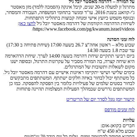
על המורה – דהרמה מאסטר יובל גיל
מתרגל זן למעלה מ-20 שנים, קיבל אינקה (הסמכה ללמד) מזן מאסטר
ג'י-קוואנג בשנת 2016. עו"ד ומגשר בתחומי המשפחה, העבודה והמסחר,
ובנוסף משמש כיועץ אישי ומנחה קבוצות בתהליכי התפתחות.
לשיחות הדהרמה הקודמת של דהרמה מאסטר יובל גיל
לחצו כאן
:
https://www.facebook.com/pg/kwanum.israel/videos/
לוח זמני הסדנה
שבוע מלא – ראשון אחה"צ 26.7 בשעה 17:00 (שיחת פתיחה ב 17:30)
עד שבת 1.8 בשעה 14:30
ביום רביעי תתקיים שיחת דהרמה בשעה 14:00 לערך. שיחת הדהארמה
היא שיחה קצרה, בה המורה מסביר על עקרונות התרגול, ובסופה ישנו
מקום לשאלות ותשובות של המתרגלים.
בימים שלישי ושישי יתקיימו ראיונות אישיים עם דהרמה מאסטר יובל גיל.
כל משתתף יכול לבחור באיזה חלקים ישתתף. המשתתפים מתבקשים
לבחור בסטים שלמים של פעילויות כלומר בין הפסקה להפסקה. כמו כן
המשתתפים נדרשים שבמהלך הפעילות המצלמות תהיינה פתוחות
קישור יומן גוגל לסדר יום של הריטריט
לוח זמנים מודפס
עלויות
חברים בקואן-אום:
שבוע מלא 450 ש"ח
הסדנא פתוחה להרשמה יומית. עלות כל יום בודד 70 ש"ח/יום