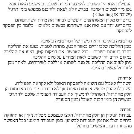
הפעילות אנא היו קשובים לאמצעי המדיה שלכם. בהישמע האות אנא
גשו מיד למקום הישיבה. בבקשה לא לצאת ולהיכנס ממפגש בזמן תרגול
(ישיבה או Chanting ).
בריטריט מקוון המשתתפים חופשיים לבחור את מידת השתתפותם
בריטריט. יחד עם זאת אנא השתתפו בסשנים מלאים – כלומר בין הפסקה
להפסקה.
מדיטציה בהליכה היא המשך של המדיטציה בישיבה.
בזמן ההליכה שלבו ידיים באזור הבטן, מתחת לטבור. בצעו את ההליכה
בחדר בו אתם יושבים – ככל האפשר. אם המקום קטן, בצעו את ההליכה
במקום קרוב והיו קשובים לאות המודיע על סיום ההליכה.
ניתן לעזוב את ההליכה על מנת לשתות או ללכת לשירותים, ולאחר מכן
לחזור ולהמשיך בהליכה.
ארוחות
השתדלו לאכול עם היציאה להפסקת האוכל ולא לקראת הפעילות.
השתדלו להכין מראש ארוחות מזינות אך לא כבדות מדי. גם הארוחות הן
חלק מהתרגול. השתדלו להמשיך את העבודה הפנימית שלכם ולהתרכז
בעשייה הן בזמן הכנת האוכל ובזמן הסעודה.
עבודה
עבודות הניקיון הן חלק מהתרגול. הקצו לעצמכם מטלות ניקיון או תחזוקה
ביתיים ונצלו את זמן העבודות לביצוען. בזמן העבודה הימנעו ככל האפשר
מהסחות דעת, והמשיכו בתרגול.