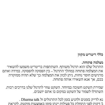
כללי ריטריט מקוון
מצלמה פתוחה.
התרגול שלנו הוא תרגול משותף. השתתפות בריטריט משמעו להשאיר
את המצלמה פתוחה במהלך התרגול – בין הפסקה להפסקה. במידה ואתם
מרגישים חוסר נוחות, ניתן לכוון את המצלמה כך שלא תהיה ממוקדת
בכם, אך אנא השאירו אותה פתוחה.
שמירת השקט חשובה במיוחד. השקט עוזר לתרגול שלנו בדרכים רבות.
השתדלו לשמור על השקט במקום בו אתם יושבים.
נא לדייק בזמנים ולהגיע בזמן לכל התרגולים ול Dharma talk .
5 דקות לפני התחלת כל פעילות יינתן סימן באמצעות מוקטק. לקראת