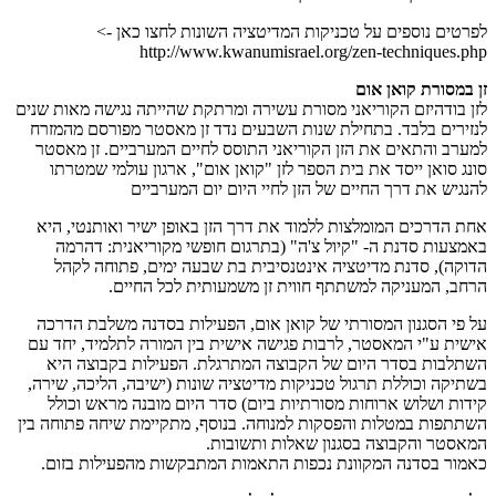
לפרטים נוספים על טכניקות המדיטציה השונות לחצו כאן ->
http://www.kwanumisrael.org/zen-techniques.php
זן במסורת קואן אום
לזן בודהיזם הקוריאני מסורת עשירה ומרתקת שהייתה נגישה מאות שנים
לנזירים בלבד. בתחילת שנות השבעים נדד זן מאסטר מפורסם מהמזרח
למערב והתאים את הזן הקוריאני התוסס לחיים המערביים. זן מאסטר
סונג סואן ייסד את בית הספר לזן "קואן אום", ארגון עולמי שמטרתו
להנגיש את דרך החיים של הזן לחיי היום יום המערביים
אחת הדרכים המומלצות ללמוד את דרך הזן באופן ישיר ואותנטי, היא
באמצעות סדנת ה- "קיול צ'ה" (בתרגום חופשי מקוריאנית: דהרמה
הדוקה), סדנת מדיטציה אינטנסיבית בת שבעה ימים, פתוחה לקהל
הרחב, המעניקה למשתתף חווית זן משמעותית לכל החיים.
על פי הסגנון המסורתי של קואן אום, הפעילות בסדנה משלבת הדרכה
אישית ע"י המאסטר, לרבות פגישה אישית בין המורה לתלמיד, יחד עם
השתלבות בסדר היום של הקבוצה המתרגלת. הפעילות בקבוצה היא
בשתיקה וכוללת תרגול טכניקות מדיטציה שונות (ישיבה, הליכה, שירה,
קידות ושלוש ארוחות מסורתיות ביום) סדר היום מובנה מראש וכולל
השתתפות במטלות והפסקות למנוחה. בנוסף, מתקיימת שיחה פתוחה בין
המאסטר והקבוצה בסגנון שאלות ותשובות.
כאמור בסדנה המקוונת נכפות התאמות המתבקשות מהפעילות בזום.