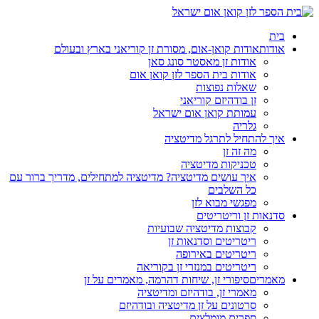
בית
אודות
אודות קואן-אום, מסורת זן קוריאני בארץ ובעולם
אודות זן מאסטר סונג סאן
אודות בית הספר לזן קואן אום
שאלות נפוצות
זן בודהיזם קוריאני
עמותת קואן אום ישראל
גלריה
איך להתחיל לתרגל מדיטציה
מה זה זן
טכניקות מדיטציה
איך עושים מדיטציה? מדיטציה למתחילים, מדריך ברור עם
כל השלבים
מפגשי מבוא לזן
סדנאות זן וריטריטים
קבוצות מדיטציה שבועיות
ריטריטים וסדנאות זן
ריטריטים באירופה
ריטריטים במנזרי זן בקוריאה
מאמרים
סיפורי זן, שיחות דהרמה, מאמרים על זן
מאמרי זן, בודהיזם ומדיטציה
סרטונים על זן מדיטציה ובודהיזם
ספרים מומלצים