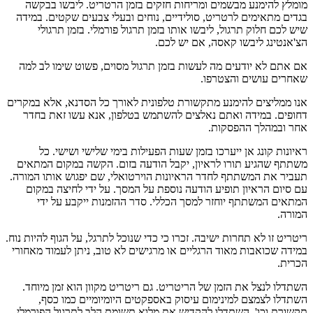
מומלץ להימנע מבשמים ומריחות חזקים בזמן הרטריט. ליבשו בבקשה
בגדים מתאימים לרטריט, סולידיים, נוחים ובעלי צבעים שקטים. במידה
שיש לכם חלוק תרגול, ליבשו אותו בזמן תרגול פורמלי. בזמן תרגולי
הצ'אנטינג ליבשו קאסה, אם יש לכם.
אם אתם לא יודעים מה לעשות בזמן תרגול מסוים, פשוט שימו לב למה
שאחרים עושים והצטרפו.
אנו ממליצים להימנע מתקשורת טלפונית לאורך כל הסדנא, אלא במקרים
דחופים. במידה ואתם נאלצים להשתמש בטלפון, אנא עשו זאת בחדר
אחר ובמהלך ההפסקות.
ראיונות קונג אן ייערכו בזמן שעות הפעילות בימי שלישי ושישי. כל
משתתף שהגיע תורו לראיון, יקבל הודעה בזום. הקשה במקום המתאים
תעביר את המשתתף לחדר הראיונות הוירטואלי, שם יפגוש אותו המורה.
עם סיום הראיון תופיע הודעה נוספת על המסך. על ידי לחיצה במקום
המתאים המשתתף יוחזר למסך הכללי. סדר ההזמנות ייקבע על ידי
המורה.
ריטריט זו לא תחרות ישיבה. זכרו כי כדי שנוכל לתרגל, על הגוף להיות נוח.
במידה שכואבות מאוד הרגליים או מרגישים לא טוב, ניתן לעמוד מאחורי
הכרית.
השתדלו לנצל את הזמן של הריטריט. גם ריטריט מקוון הוא זמן מיוחד.
השתדלו לצמצם למינימום עיסוק באספקטים היומיומיים כמו כסף,
תקשורת וכו'. השתדלו להקדיש את מלוא תשומת הלב לתרגול הפורמלי