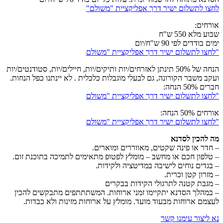
לחצו לתשלום ישיר דרך אפליקציית "משולם"
אורחים:
שבוע מלא 550 ש"ח
ימים בודדים לפי 90 ש"ח/יום
"לחצו לתשלום ישיר דרך אפליקציית "משולם
הנחה של 50% תינתן לאזרחים/יות ותיקים/יות, חיילים/יות, סטודנטים/יות
ועקב משבר הקורונה, גם לבעלי מוגבלות כלכלית . לא יינתנו כפל הנחות.
חברים 50% הנחה:
"לחצו לתשלום ישיר דרך אפליקציית "משולם
אורחים 50% הנחה:
"לחצו לתשלום ישיר דרך אפליקציית "משולם
מה להכין לסדנא
– חדר או פינה שקטים, מאווררים ומוארים.
– טלפון חכם או מחשב – מומלץ לפטופ מתאימים לתמיכה בתוכנת זום.
– בגדים נוחים לישיבה במדיטציה ולקידות.
– מזרון קטן וכרית.
– מגבת קטנה לתרגולי הקידות בבקרים
– במהלך הסדנא יתקיימו זמני ארוחות. המשתתתפים מתבקשים להכין
לעצמם ארוחות מבעוד מועד. מומלץ על ארוחות מזינות ולא כבדות.
נא ליצור עימנו קשר