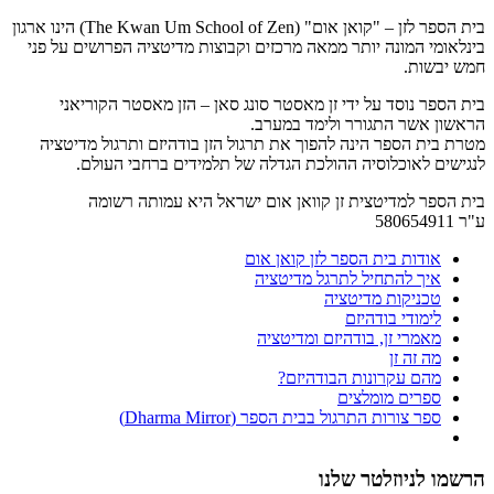
בית הספר לזן – "קואן אום" (The Kwan Um School of Zen) הינו ארגון
בינלאומי המונה יותר ממאה מרכזים וקבוצות מדיטציה הפרושים על פני
חמש יבשות.
בית הספר נוסד על ידי זן מאסטר סונג סאן – הזן מאסטר הקוריאני
הראשון אשר התגורר ולימד במערב.
מטרת בית הספר הינה להפוך את תרגול הזן בודהיזם ותרגול מדיטציה
לנגישים לאוכלוסיה ההולכת הגדלה של תלמידים ברחבי העולם.
בית הספר למדיטצית זן קוואן אום ישראל היא עמותה רשומה
ע"ר 580654911
אודות בית הספר לזן קואן אום
איך להתחיל לתרגל מדיטציה
טכניקות מדיטציה
לימודי בודהיזם
מאמרי זן, בודהיזם ומדיטציה
מה זה זן
מהם עקרונות הבודהיזם?
ספרים מומלצים
ספר צורות התרגול בבית הספר (Dharma Mirror)
הרשמו לניוזלטר שלנו