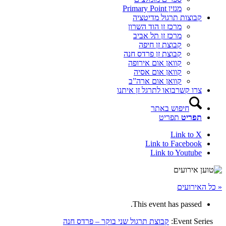
מגזין Primary Point
קבוצות תרגול מדיטציה
מרכז זן הוד השרון
מרכז זן תל אביב
קבוצת זן חיפה
קבוצת זן פרדס חנה
קוואן אום אירופה
קוואן אום אסיה
קוואן אום ארה”ב
צרו קשר
בואו לתרגל זן איתנו
חיפוש באתר
תפריט
תפריט
Link to X
Link to Facebook
Link to Youtube
« כל האירועים
This event has passed.
Event Series:
קבוצת תרגול שני בוקר – פרדס חנה