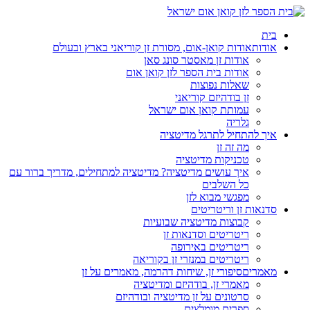
בית
אודות
אודות קואן-אום, מסורת זן קוריאני בארץ ובעולם
אודות זן מאסטר סונג סאן
אודות בית הספר לזן קואן אום
שאלות נפוצות
זן בודהיזם קוריאני
עמותת קואן אום ישראל
גלריה
איך להתחיל לתרגל מדיטציה
מה זה זן
טכניקות מדיטציה
איך עושים מדיטציה? מדיטציה למתחילים, מדריך ברור עם
כל השלבים
מפגשי מבוא לזן
סדנאות זן וריטריטים
קבוצות מדיטציה שבועיות
ריטריטים וסדנאות זן
ריטריטים באירופה
ריטריטים במנזרי זן בקוריאה
מאמרים
סיפורי זן, שיחות דהרמה, מאמרים על זן
מאמרי זן, בודהיזם ומדיטציה
סרטונים על זן מדיטציה ובודהיזם
ספרים מומלצים