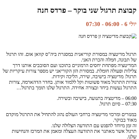
קבוצת תרגול שני בוקר – פרדס חנה
יולי 6 - 06:00
-
07:30
תרגול מדיטציה במסורת קוריאנית במסגרת ביה"ס קוואן אום. זהו תרגול
של תבונה, חמלה והכרת האני.
המדיטציה מפתחת יחסים הרמוניים בתוכנו ועם הסובבים אותנו דרך
צלילות ופעולה חומלת. במסורת הזן הקוריאני יש מספר צורות עיקריות של
תרגול: מדיטציה בישיבה, שירה, הליכה וקידות.
צורות התרגול מאוד פשוטות וקל ללמוד אותן. בחדר הדהארמה, צורות
התרגול נעשות ביחד ובצורה אחידה. התרגול שלנו תומך בתרגול…
06:00 – מדיטציה בתנועה, בישיבה ובשירה.
07:30 – סיום תרגול.
במנזרים ומרכזי מדיטציה ברחבי העולם נהוג להתחיל את התרגול מוקדם
מאוד בבוקר.
זה זמן מיוחד להפגש עם התודעה הצלולה שלנו.
תרגול אשר מאתגר את התודעה העצלה ומאמן את המרכז והנחישות
שלנו.