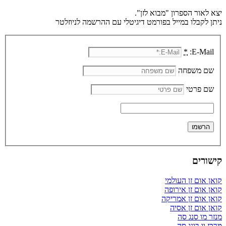
יצא לאור הספרון "מבוא לזן".
ניתן לקבלו במייל בפורמט דיגיטלי עם ההרשמה לניוזלטר
*
E-Mail:
שם משפחה
שם פרטי
קישורים
קואן אום זן העולמי
קואן אום זן אירופה
קואן אום זן אמריקה
קואן אום זן אסיה
מנזר מו סנג סה
מרכז וו בונג סה