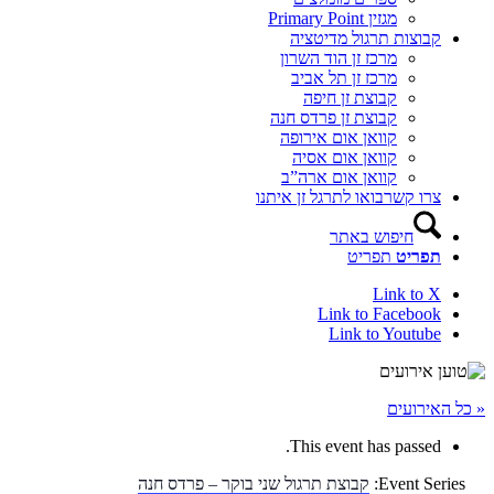
מגזין Primary Point
קבוצות תרגול מדיטציה
מרכז זן הוד השרון
מרכז זן תל אביב
קבוצת זן חיפה
קבוצת זן פרדס חנה
קוואן אום אירופה
קוואן אום אסיה
קוואן אום ארה”ב
צרו קשר
בואו לתרגל זן איתנו
חיפוש באתר
תפריט
תפריט
Link to X
Link to Facebook
Link to Youtube
« כל האירועים
This event has passed.
Event Series:
קבוצת תרגול שני בוקר – פרדס חנה