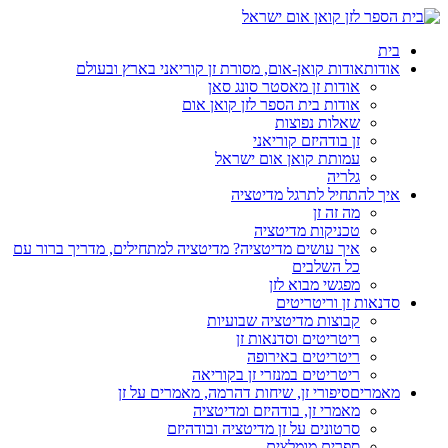
בית
אודות
אודות קואן-אום, מסורת זן קוריאני בארץ ובעולם
אודות זן מאסטר סונג סאן
אודות בית הספר לזן קואן אום
שאלות נפוצות
זן בודהיזם קוריאני
עמותת קואן אום ישראל
גלריה
איך להתחיל לתרגל מדיטציה
מה זה זן
טכניקות מדיטציה
איך עושים מדיטציה? מדיטציה למתחילים, מדריך ברור עם
כל השלבים
מפגשי מבוא לזן
סדנאות זן וריטריטים
קבוצות מדיטציה שבועיות
ריטריטים וסדנאות זן
ריטריטים באירופה
ריטריטים במנזרי זן בקוריאה
מאמרים
סיפורי זן, שיחות דהרמה, מאמרים על זן
מאמרי זן, בודהיזם ומדיטציה
סרטונים על זן מדיטציה ובודהיזם
ספרים מומלצים