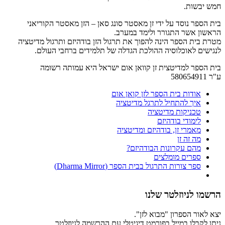
חמש יבשות.
בית הספר נוסד על ידי זן מאסטר סונג סאן – הזן מאסטר הקוריאני
הראשון אשר התגורר ולימד במערב.
מטרת בית הספר הינה להפוך את תרגול הזן בודהיזם ותרגול מדיטציה
לנגישים לאוכלוסיה ההולכת הגדלה של תלמידים ברחבי העולם.
בית הספר למדיטצית זן קוואן אום ישראל היא עמותה רשומה
ע"ר 580654911
אודות בית הספר לזן קואן אום
איך להתחיל לתרגל מדיטציה
טכניקות מדיטציה
לימודי בודהיזם
מאמרי זן, בודהיזם ומדיטציה
מה זה זן
מהם עקרונות הבודהיזם?
ספרים מומלצים
ספר צורות התרגול בבית הספר (Dharma Mirror)
הרשמו לניוזלטר שלנו
יצא לאור הספרון "מבוא לזן".
ניתן לקבלו במייל בפורמט דיגיטלי עם ההרשמה לניוזלטר