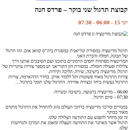
קבוצת תרגול שני בוקר – פרדס חנה
יוני 15 - 06:00
-
07:30
תרגול מדיטציה במסורת קוריאנית במסגרת ביה"ס קוואן אום. זהו תרגול
של תבונה, חמלה והכרת האני.
המדיטציה מפתחת יחסים הרמוניים בתוכנו ועם הסובבים אותנו דרך
צלילות ופעולה חומלת. במסורת הזן הקוריאני יש מספר צורות עיקריות של
תרגול: מדיטציה בישיבה, שירה, הליכה וקידות.
צורות התרגול מאוד פשוטות וקל ללמוד אותן. בחדר הדהארמה, צורות
התרגול נעשות ביחד ובצורה אחידה. התרגול שלנו תומך בתרגול…
06:00 – מדיטציה בתנועה, בישיבה ובשירה.
07:30 – סיום תרגול.
במנזרים ומרכזי מדיטציה ברחבי העולם נהוג להתחיל את התרגול מוקדם
מאוד בבוקר.
זה זמן מיוחד להפגש עם התודעה הצלולה שלנו.
תרגול אשר מאתגר את התודעה העצלה ומאמן את המרכז והנחישות
שלנו.