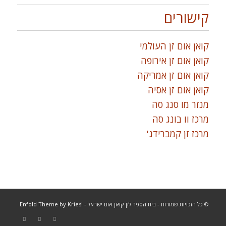
קישורים
קואן אום זן העולמי
קואן אום זן אירופה
קואן אום זן אמריקה
קואן אום זן אסיה
מנזר מו סנג סה
מרכז וו בונג סה
מרכז זן קמברידג'
© כל הזכויות שמורות - בית הספר לזן קואן אום ישראל -
Enfold Theme by Kriesi