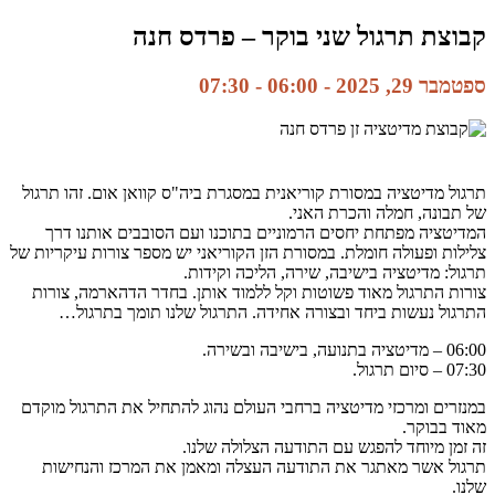
קבוצת תרגול שני בוקר – פרדס חנה
ספטמבר 29, 2025 - 06:00
-
07:30
תרגול מדיטציה במסורת קוריאנית במסגרת ביה"ס קוואן אום. זהו תרגול
של תבונה, חמלה והכרת האני.
המדיטציה מפתחת יחסים הרמוניים בתוכנו ועם הסובבים אותנו דרך
צלילות ופעולה חומלת. במסורת הזן הקוריאני יש מספר צורות עיקריות של
תרגול: מדיטציה בישיבה, שירה, הליכה וקידות.
צורות התרגול מאוד פשוטות וקל ללמוד אותן. בחדר הדהארמה, צורות
התרגול נעשות ביחד ובצורה אחידה. התרגול שלנו תומך בתרגול…
06:00 – מדיטציה בתנועה, בישיבה ובשירה.
07:30 – סיום תרגול.
במנזרים ומרכזי מדיטציה ברחבי העולם נהוג להתחיל את התרגול מוקדם
מאוד בבוקר.
זה זמן מיוחד להפגש עם התודעה הצלולה שלנו.
תרגול אשר מאתגר את התודעה העצלה ומאמן את המרכז והנחישות
שלנו.