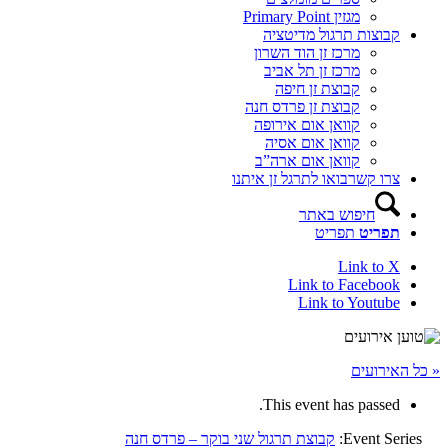
מגזין Primary Point
קבוצות תרגול מדיטציה
מרכז זן הוד השרון
מרכז זן תל אביב
קבוצת זן חיפה
קבוצת זן פרדס חנה
קוואן אום אירופה
קוואן אום אסיה
קוואן אום ארה”ב
צרו קשר
בואו לתרגל זן איתנו
חיפוש באתר
תפריט
תפריט
Link to X
Link to Facebook
Link to Youtube
« כל האירועים
This event has passed.
Event Series:
קבוצת תרגול שני בוקר – פרדס חנה