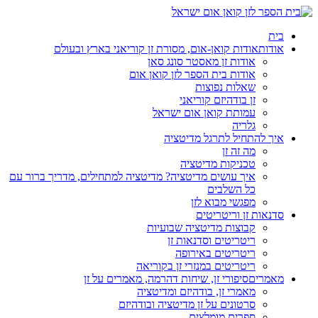
בית
אודות
אודות קואן-אום, מסורת זן קוריאני בארץ ובעולם
אודות זן מאסטר סונג סאן
אודות בית הספר לזן קואן אום
שאלות נפוצות
זן בודהיזם קוריאני
עמותת קואן אום ישראל
גלריה
איך להתחיל לתרגל מדיטציה
מה זה זן
טכניקות מדיטציה
איך עושים מדיטציה? מדיטציה למתחילים, מדריך ברור עם
כל השלבים
מפגשי מבוא לזן
סדנאות זן וריטריטים
קבוצות מדיטציה שבועיות
ריטריטים וסדנאות זן
ריטריטים באירופה
ריטריטים במנזרי זן בקוריאה
מאמרים
סיפורי זן, שיחות דהרמה, מאמרים על זן
מאמרי זן, בודהיזם ומדיטציה
סרטונים על זן מדיטציה ובודהיזם
ספרים מומלצים