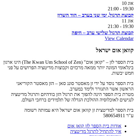
אוג
10
21:00
-
19:30
קבוצת תרגול, ימי שני בערב – הוד השרון
אוג
11
21:30
-
19:30
קבוצת תרגול שלישי ערב – חיפה
View Calendar
קוואן אום ישראל
בית הספר לזן – "קואן אום" (The Kwan Um School of Zen) הינו ארגון
בינלאומי המונה יותר ממאה מרכזים וקבוצות מדיטציה הפרושים על פני
חמש יבשות.
בית הספר נוסד על ידי זן מאסטר סונג סאן – הזן מאסטר הקוריאני
הראשון אשר התגורר ולימד במערב.
מטרת בית הספר הינה להפוך את תרגול הזן בודהיזם ותרגול מדיטציה
לנגישים לאוכלוסיה ההולכת הגדלה של תלמידים ברחבי העולם.
בית הספר למדיטצית זן קוואן אום ישראל היא עמותה רשומה
ע"ר 580654911
אודות בית הספר לזן קואן אום
איך להתחיל לתרגל מדיטציה