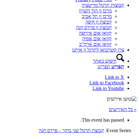
קבוצות תרגול מדיטציה
מרכז זן הוד השרון
מרכז זן תל אביב
קבוצת זן חיפה
קבוצת זן פרדס חנה
קוואן אום אירופה
קוואן אום אסיה
קוואן אום ארה”ב
צרו קשר
בואו לתרגל זן איתנו
חיפוש באתר
תפריט
תפריט
Link to X
Link to Facebook
Link to Youtube
« כל האירועים
This event has passed.
Event Series:
קבוצת תרגול שני בוקר – פרדס חנה