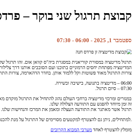
קבוצת תרגול שני בוקר – פרד
ספטמבר 1, 2025 - 06:00
-
07:30
תרגול מדיטציה במסורת קוריאנית במסגרת ביה"ס קוואן אום. זהו תרגול של
המדיטציה מפתחת יחסים הרמוניים בתוכנו ועם הסובבים אותנו דרך צלילות ו
צורות התרגול מאוד פשוטות וקל ללמוד אותן. בחדר הדהארמה, צורות התרג
06:00 – מדיטציה בתנועה, בישיבה ובשירה.
07:30 – סיום תרגול.
במנזרים ומרכזי מדיטציה ברחבי העולם נהוג להתחיל את התרגול מוקדם מא
זה זמן מיוחד להפגש עם התודעה הצלולה שלנו.
תרגול אשר מאתגר את התודעה העצלה ומאמן את המרכז והנחישות שלנו.
.למתחילים, ניתן גם להצטרף למקטעים מסויימים של התרגול על מנת להכנס
מומלץ להצטרף לאחד
מערבי המבוא הקרובים