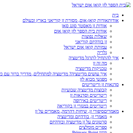
בית
אודות
אודות קואן-אום, מסורת זן קוריאני בארץ ובעולם
אודות זן מאסטר סונג סאן
אודות בית הספר לזן קואן אום
שאלות נפוצות
זן בודהיזם קוריאני
עמותת קואן אום ישראל
גלריה
איך להתחיל לתרגל מדיטציה
מה זה זן
טכניקות מדיטציה
איך עושים מדיטציה? מדיטציה למתחילים, מדריך ברור עם כ
מפגשי מבוא לזן
סדנאות זן וריטריטים
קבוצות מדיטציה שבועיות
ריטריטים וסדנאות זן
ריטריטים באירופה
ריטריטים במנזרי זן בקוריאה
מאמרים
סיפורי זן, שיחות דהרמה, מאמרים על זן
מאמרי זן, בודהיזם ומדיטציה
סרטונים על זן מדיטציה ובודהיזם
ספרים מומלצים
מגזין Primary Point