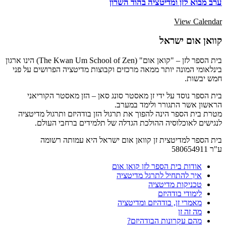
ערב מבוא לזן ומדיטציה בהוד השרון
View Calendar
קוואן אום ישראל
בית הספר לזן – "קואן אום" (The Kwan Um School of Zen) הינו ארגון
בינלאומי המונה יותר ממאה מרכזים וקבוצות מדיטציה הפרושים על פני
חמש יבשות.
בית הספר נוסד על ידי זן מאסטר סונג סאן – הזן מאסטר הקוריאני
הראשון אשר התגורר ולימד במערב.
מטרת בית הספר הינה להפוך את תרגול הזן בודהיזם ותרגול מדיטציה
לנגישים לאוכלוסיה ההולכת הגדלה של תלמידים ברחבי העולם.
בית הספר למדיטצית זן קוואן אום ישראל היא עמותה רשומה
ע"ר 580654911
אודות בית הספר לזן קואן אום
איך להתחיל לתרגל מדיטציה
טכניקות מדיטציה
לימודי בודהיזם
מאמרי זן, בודהיזם ומדיטציה
מה זה זן
מהם עקרונות הבודהיזם?