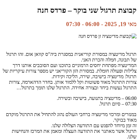
קבוצת תרגול שני בוקר – פרדס חנה
מאי 19, 2025 - 06:00
-
07:30
תרגול מדיטציה במסורת קוריאנית במסגרת ביה"ס קוואן אום. זהו תרגול
של תבונה, חמלה והכרת האני.
המדיטציה מפתחת יחסים הרמוניים בתוכנו ועם הסובבים אותנו דרך
צלילות ופעולה חומלת. במסורת הזן הקוריאני יש מספר צורות עיקריות של
תרגול: מדיטציה בישיבה, שירה, הליכה וקידות.
צורות התרגול מאוד פשוטות וקל ללמוד אותן. בחדר הדהארמה, צורות
התרגול נעשות ביחד ובצורה אחידה. התרגול שלנו תומך בתרגול…
06:00 – מדיטציה בתנועה, בישיבה ובשירה.
07:30 – סיום תרגול.
במנזרים ומרכזי מדיטציה ברחבי העולם נהוג להתחיל את התרגול מוקדם
מאוד בבוקר.
זה זמן מיוחד להפגש עם התודעה הצלולה שלנו.
תרגול אשר מאתגר את התודעה העצלה ומאמן את המרכז והנחישות
שלנו.