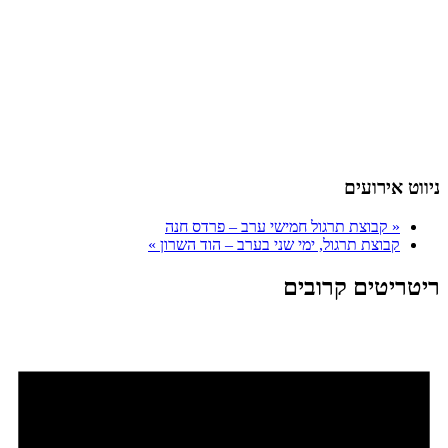
ניווט אירועים
«
קבוצת תרגול חמישי ערב – פרדס חנה
קבוצת תרגול, ימי שני בערב – הוד השרון
»
ריטריטים קרובים