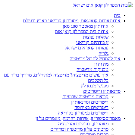
בית
אודות
אודות קואן-אום, מסורת זן קוריאני בארץ ובעולם
אודות זן מאסטר סונג סאן
אודות בית הספר לזן קואן אום
שאלות נפוצות
זן בודהיזם קוריאני
עמותת קואן אום ישראל
גלריה
איך להתחיל לתרגל מדיטציה
מה זה זן
טכניקות מדיטציה
איך עושים מדיטציה? מדיטציה למתחילים, מדריך ברור עם
כל השלבים
מפגשי מבוא לזן
סדנאות זן וריטריטים
קבוצות מדיטציה שבועיות
ריטריטים וסדנאות זן
ריטריטים באירופה
ריטריטים במנזרי זן בקוריאה
מאמרים
סיפורי זן, שיחות דהרמה, מאמרים על זן
מאמרי זן, בודהיזם ומדיטציה
סרטונים על זן מדיטציה ובודהיזם
ספרים מומלצים