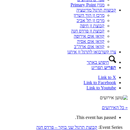
מגזין Primary Point
קבוצות תרגול מדיטציה
מרכז זן הוד השרון
מרכז זן תל אביב
קבוצת זן חיפה
קבוצת זן פרדס חנה
קוואן אום אירופה
קוואן אום אסיה
קוואן אום ארה”ב
צרו קשר
בואו לתרגל זן איתנו
חיפוש באתר
תפריט
תפריט
Link to X
Link to Facebook
Link to Youtube
« כל האירועים
This event has passed.
Event Series:
קבוצת תרגול שני בוקר – פרדס חנה