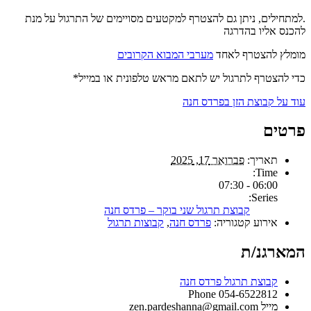
.למתחילים, ניתן גם להצטרף למקטעים מסויימים של התרגול על מנת
להכנס אליו בהדרגה
מומלץ להצטרף לאחד
מערבי המבוא הקרובים
כדי להצטרף לתרגול יש לתאם מראש טלפונית או במייל*
עוד על קבוצת הזן בפרדס חנה
פרטים
תאריך:
פברואר 17, 2025
Time:
06:00 - 07:30
Series:
קבוצת תרגול שני בוקר – פרדס חנה
אירוע קטגוריה:
פרדס חנה
,
קבוצות תרגול
המארגנ/ת
קבוצת תרגול פרדס חנה
Phone
054-6522812
מייל
zen.pardeshanna@gmail.com