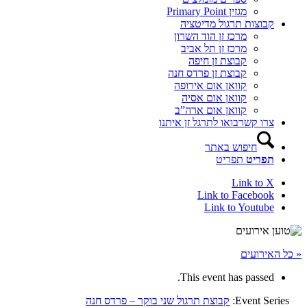
מגזין Primary Point
קבוצות תרגול מדיטציה
מרכז זן הוד השרון
מרכז זן תל אביב
קבוצת זן חיפה
קבוצת זן פרדס חנה
קוואן אום אירופה
קוואן אום אסיה
קוואן אום ארה”ב
צרו קשר
בואו לתרגל זן איתנו
חיפוש באתר
תפריט
תפריט
Link to X
Link to Facebook
Link to Youtube
« כל האירועים
This event has passed.
Event Series:
קבוצת תרגול שני בוקר – פרדס חנה