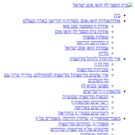
בית
אודות
אודות קואן-אום, מסורת זן קוריאני בארץ ובעולם
אודות זן מאסטר סונג סאן
אודות בית הספר לזן קואן אום
שאלות נפוצות
זן בודהיזם קוריאני
עמותת קואן אום ישראל
גלריה
איך להתחיל לתרגל מדיטציה
מה זה זן
טכניקות מדיטציה
איך עושים מדיטציה? מדיטציה למתחילים, מדריך ברור עם
כל השלבים
מפגשי מבוא לזן
סדנאות זן וריטריטים
קבוצות מדיטציה שבועיות
ריטריטים וסדנאות זן
ריטריטים באירופה
ריטריטים במנזרי זן בקוריאה
מאמרים
סיפורי זן, שיחות דהרמה, מאמרים על זן
מאמרי זן, בודהיזם ומדיטציה
סרטונים על זן מדיטציה ובודהיזם
ספרים מומלצים