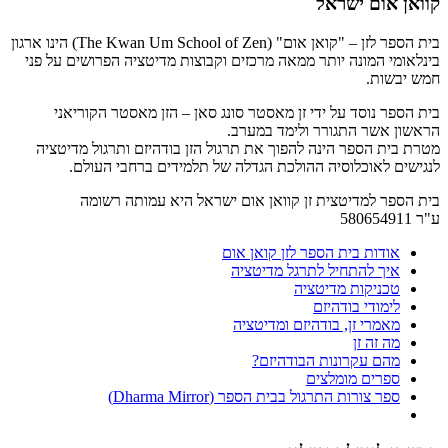
קוואן אום ישראל
בית הספר לזן – "קואן אום" (The Kwan Um School of Zen) הינו ארגון
בינלאומי המונה יותר ממאה מרכזים וקבוצות מדיטציה הפרושים על פני
חמש יבשות.
בית הספר נוסד על ידי זן מאסטר סונג סאן – הזן מאסטר הקוריאני
הראשון אשר התגורר ולימד במערב.
מטרת בית הספר הינה להפוך את תרגול הזן בודהיזם ותרגול מדיטציה
לנגישים לאוכלוסיה ההולכת הגדלה של תלמידים ברחבי העולם.
בית הספר למדיטצית זן קוואן אום ישראל היא עמותה רשומה
ע"ר 580654911
אודות בית הספר לזן קואן אום
איך להתחיל לתרגל מדיטציה
טכניקות מדיטציה
לימודי בודהיזם
מאמרי זן, בודהיזם ומדיטציה
מה זה זן
מהם עקרונות הבודהיזם?
ספרים מומלצים
ספר צורות התרגול בבית הספר (Dharma Mirror)