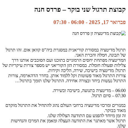
קבוצת תרגול שני בוקר – פרדס חנה
פברואר 17, 2025 - 06:00
-
07:30
תרגול מדיטציה במסורת קוריאנית במסגרת ביה"ס קוואן אום. זהו תרגול
של תבונה, חמלה והכרת האני.
המדיטציה מפתחת יחסים הרמוניים בתוכנו ועם הסובבים אותנו דרך
צלילות ופעולה חומלת. במסורת הזן הקוריאני יש מספר צורות עיקריות של
תרגול: מדיטציה בישיבה, שירה, הליכה וקידות.
צורות התרגול מאוד פשוטות וקל ללמוד אותן. בחדר הדהארמה, צורות
התרגול נעשות ביחד ובצורה אחידה. התרגול שלנו תומך בתרגול…
06:00 – מדיטציה בתנועה, בישיבה ובשירה.
07:30 – סיום תרגול.
במנזרים ומרכזי מדיטציה ברחבי העולם נהוג להתחיל את התרגול מוקדם
מאוד בבוקר.
זה זמן מיוחד להפגש עם התודעה הצלולה שלנו.
תרגול אשר מאתגר את התודעה העצלה ומאמן את המרכז והנחישות
שלנו.