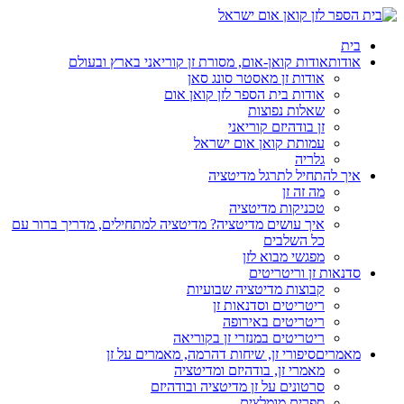
בית
אודות
אודות קואן-אום, מסורת זן קוריאני בארץ ובעולם
אודות זן מאסטר סונג סאן
אודות בית הספר לזן קואן אום
שאלות נפוצות
זן בודהיזם קוריאני
עמותת קואן אום ישראל
גלריה
איך להתחיל לתרגל מדיטציה
מה זה זן
טכניקות מדיטציה
איך עושים מדיטציה? מדיטציה למתחילים, מדריך ברור עם
כל השלבים
מפגשי מבוא לזן
סדנאות זן וריטריטים
קבוצות מדיטציה שבועיות
ריטריטים וסדנאות זן
ריטריטים באירופה
ריטריטים במנזרי זן בקוריאה
מאמרים
סיפורי זן, שיחות דהרמה, מאמרים על זן
מאמרי זן, בודהיזם ומדיטציה
סרטונים על זן מדיטציה ובודהיזם
ספרים מומלצים