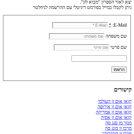
יצא לאור הספרון "מבוא לזן".
ניתן לקבלו במייל בפורמט דיגיטלי עם ההרשמה לניוזלטר
*
E-Mail:
שם משפחה
שם פרטי
קישורים
קואן אום זן העולמי
קואן אום זן אירופה
קואן אום זן אמריקה
קואן אום זן אסיה
מנזר מו סנג סה
מרכז וו בונג סה
מרכז זן קמברידג'