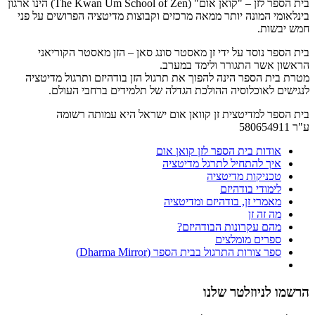
בית הספר לזן – "קואן אום" (The Kwan Um School of Zen) הינו ארגון
בינלאומי המונה יותר ממאה מרכזים וקבוצות מדיטציה הפרושים על פני
חמש יבשות.
בית הספר נוסד על ידי זן מאסטר סונג סאן – הזן מאסטר הקוריאני
הראשון אשר התגורר ולימד במערב.
מטרת בית הספר הינה להפוך את תרגול הזן בודהיזם ותרגול מדיטציה
לנגישים לאוכלוסיה ההולכת הגדלה של תלמידים ברחבי העולם.
בית הספר למדיטצית זן קוואן אום ישראל היא עמותה רשומה
ע"ר 580654911
אודות בית הספר לזן קואן אום
איך להתחיל לתרגל מדיטציה
טכניקות מדיטציה
לימודי בודהיזם
מאמרי זן, בודהיזם ומדיטציה
מה זה זן
מהם עקרונות הבודהיזם?
ספרים מומלצים
ספר צורות התרגול בבית הספר (Dharma Mirror)
הרשמו לניוזלטר שלנו