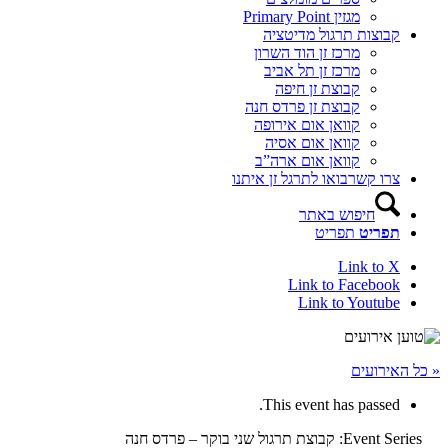
מגזין Primary Point
קבוצות תרגול מדיטציה
מרכז זן הוד השרון
מרכז זן תל אביב
קבוצת זן חיפה
קבוצת זן פרדס חנה
קוואן אום אירופה
קוואן אום אסיה
קוואן אום ארה”ב
צרו קשר
בואו לתרגל זן איתנו
חיפוש באתר
תפריט
תפריט
Link to X
Link to Facebook
Link to Youtube
« כל האירועים
This event has passed.
Event Series:
קבוצת תרגול שני בוקר – פרדס חנה