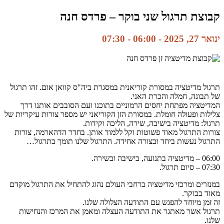
קבוצת תרגול שני בוקר – פרדס חנה
ינואר 27, 2025 - 06:00
-
07:30
תרגול מדיטציה במסורת קוריאנית במסגרת ביה"ס קוואן אום. זהו תרגול
של תבונה, חמלה והכרת האני.
המדיטציה מפתחת יחסים הרמוניים בתוכנו ועם הסובבים אותנו דרך
צלילות ופעולה חומלת. במסורת הזן הקוריאני יש מספר צורות עיקריות של
תרגול: מדיטציה בישיבה, שירה, הליכה וקידות.
צורות התרגול מאוד פשוטות וקל ללמוד אותן. בחדר הדהארמה, צורות
התרגול נעשות ביחד ובצורה אחידה. התרגול שלנו תומך בתרגול…
06:00 – מדיטציה בתנועה, בישיבה ובשירה.
07:30 – סיום תרגול.
במנזרים ומרכזי מדיטציה ברחבי העולם נהוג להתחיל את התרגול מוקדם
מאוד בבוקר.
זה זמן מיוחד להפגש עם התודעה הצלולה שלנו.
תרגול אשר מאתגר את התודעה העצלה ומאמן את המרכז והנחישות
שלנו.