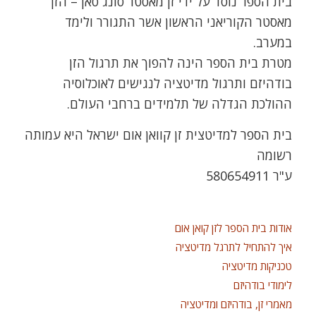
בית הספר נוסד על ידי זן מאסטר סונג סאן – הזן
מאסטר הקוריאני הראשון אשר התגורר ולימד
במערב.
מטרת בית הספר הינה להפוך את תרגול הזן
בודהיזם ותרגול מדיטציה לנגישים לאוכלוסיה
ההולכת הגדלה של תלמידים ברחבי העולם.
בית הספר למדיטצית זן קוואן אום ישראל היא עמותה
רשומה
ע"ר 580654911
אודות בית הספר לזן קואן אום
איך להתחיל לתרגל מדיטציה
טכניקות מדיטציה
לימודי בודהיזם
מאמרי זן, בודהיזם ומדיטציה