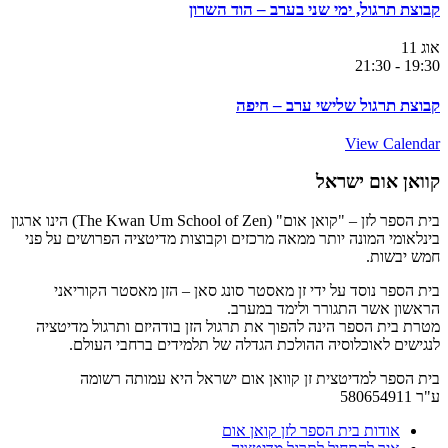
קבוצת תרגול, ימי שני בערב – הוד השרון
אוג
11
21:30
-
19:30
קבוצת תרגול שלישי ערב – חיפה
View Calendar
קוואן אום ישראל
בית הספר לזן – "קואן אום" (The Kwan Um School of Zen) הינו ארגון
בינלאומי המונה יותר ממאה מרכזים וקבוצות מדיטציה הפרושים על פני
חמש יבשות.
בית הספר נוסד על ידי זן מאסטר סונג סאן – הזן מאסטר הקוריאני
הראשון אשר התגורר ולימד במערב.
מטרת בית הספר הינה להפוך את תרגול הזן בודהיזם ותרגול מדיטציה
לנגישים לאוכלוסיה ההולכת הגדלה של תלמידים ברחבי העולם.
בית הספר למדיטצית זן קוואן אום ישראל היא עמותה רשומה
ע"ר 580654911
אודות בית הספר לזן קואן אום