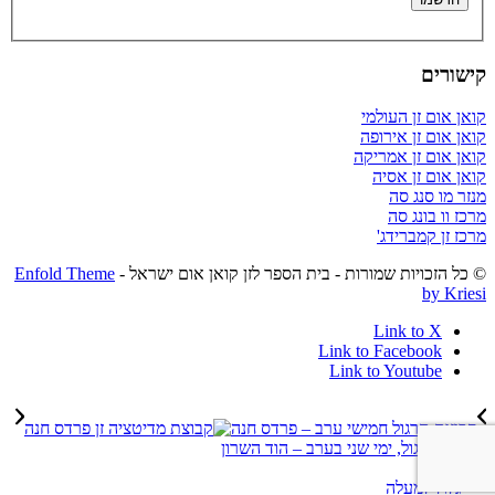
קישורים
קואן אום זן העולמי
קואן אום זן אירופה
קואן אום זן אמריקה
קואן אום זן אסיה
מנזר מו סנג סה
מרכז וו בונג סה
מרכז זן קמברידג'
© כל הזכויות שמורות - בית הספר לזן קואן אום ישראל -
Enfold Theme
by Kriesi
Link to X
Link to Facebook
Link to Youtube
קבוצת תרגול חמישי ערב – פרדס חנה
קבוצת תרגול, ימי שני בערב – הוד השרון
גלול למעלה