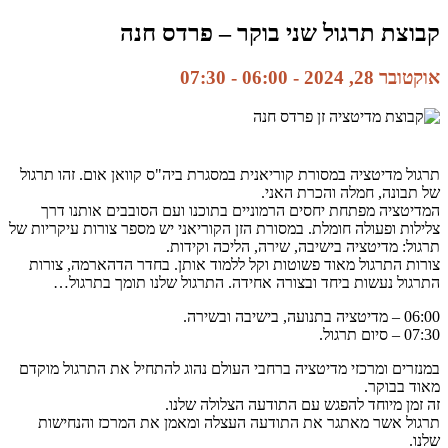
קבוצת תרגול שני בוקר – פרדס חנה
אוקטובר 28, 2024 - 06:00
-
07:30
תרגול מדיטציה במסורת קוריאנית במסגרת ביה"ס קוואן אום. זהו תרגול
של תבונה, חמלה והכרת האני.
המדיטציה מפתחת יחסים הרמוניים בתוכנו ועם הסובבים אותנו דרך
צלילות ופעולה חומלת. במסורת הזן הקוריאני יש מספר צורות עיקריות של
תרגול: מדיטציה בישיבה, שירה, הליכה וקידות.
צורות התרגול מאוד פשוטות וקל ללמוד אותן. בחדר הדהארמה, צורות
התרגול נעשות ביחד ובצורה אחידה. התרגול שלנו תומך בתרגול…
06:00 – מדיטציה בתנועה, בישיבה ובשירה.
07:30 – סיום תרגול.
במנזרים ומרכזי מדיטציה ברחבי העולם נהוג להתחיל את התרגול מוקדם
מאוד בבוקר.
זה זמן מיוחד להפגש עם התודעה הצלולה שלנו.
תרגול אשר מאתגר את התודעה העצלה ומאמן את המרכז והנחישות
שלנו.