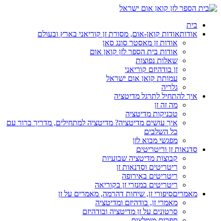
בית
אודות
אודות קואן-אום, מסורת זן קוריאני בארץ ובעולם
אודות זן מאסטר סונג סאן
אודות בית הספר לזן קואן אום
שאלות נפוצות
זן בודהיזם קוריאני
עמותת קואן אום ישראל
גלריה
איך להתחיל לתרגל מדיטציה
מה זה זן
טכניקות מדיטציה
איך עושים מדיטציה? מדיטציה למתחילים, מדריך ברור עם
כל השלבים
מפגשי מבוא לזן
סדנאות זן וריטריטים
קבוצות מדיטציה שבועיות
ריטריטים וסדנאות זן
ריטריטים באירופה
ריטריטים במנזרי זן בקוריאה
מאמרים
סיפורי זן, שיחות דהרמה, מאמרים על זן
מאמרי זן, בודהיזם ומדיטציה
סרטונים על זן מדיטציה ובודהיזם
ספרים מומלצים