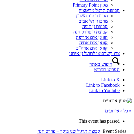
מגזין Primary Point
קבוצות תרגול מדיטציה
מרכז זן הוד השרון
מרכז זן תל אביב
קבוצת זן חיפה
קבוצת זן פרדס חנה
קוואן אום אירופה
קוואן אום אסיה
קוואן אום ארה”ב
צרו קשר
בואו לתרגל זן איתנו
חיפוש באתר
תפריט
תפריט
Link to X
Link to Facebook
Link to Youtube
« כל האירועים
This event has passed.
Event Series:
קבוצת תרגול שני בוקר – פרדס חנה