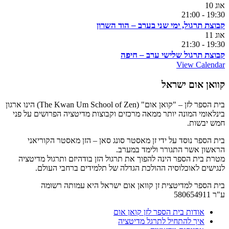
אוג
10
21:00
-
19:30
קבוצת תרגול, ימי שני בערב – הוד השרון
אוג
11
21:30
-
19:30
קבוצת תרגול שלישי ערב – חיפה
View Calendar
קוואן אום ישראל
בית הספר לזן – "קואן אום" (The Kwan Um School of Zen) הינו ארגון
בינלאומי המונה יותר ממאה מרכזים וקבוצות מדיטציה הפרושים על פני
חמש יבשות.
בית הספר נוסד על ידי זן מאסטר סונג סאן – הזן מאסטר הקוריאני
הראשון אשר התגורר ולימד במערב.
מטרת בית הספר הינה להפוך את תרגול הזן בודהיזם ותרגול מדיטציה
לנגישים לאוכלוסיה ההולכת הגדלה של תלמידים ברחבי העולם.
בית הספר למדיטצית זן קוואן אום ישראל היא עמותה רשומה
ע"ר 580654911
אודות בית הספר לזן קואן אום
איך להתחיל לתרגל מדיטציה