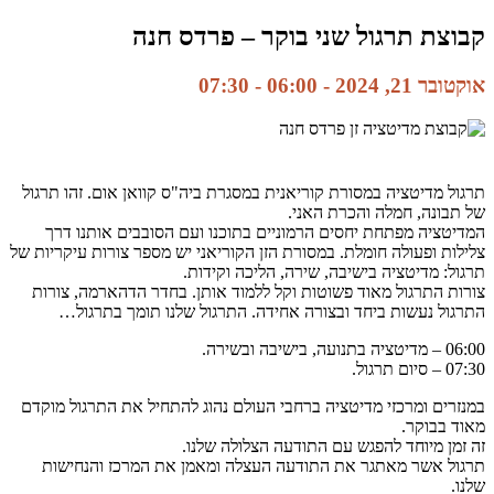
קבוצת תרגול שני בוקר – פרדס חנה
אוקטובר 21, 2024 - 06:00
-
07:30
תרגול מדיטציה במסורת קוריאנית במסגרת ביה"ס קוואן אום. זהו תרגול
של תבונה, חמלה והכרת האני.
המדיטציה מפתחת יחסים הרמוניים בתוכנו ועם הסובבים אותנו דרך
צלילות ופעולה חומלת. במסורת הזן הקוריאני יש מספר צורות עיקריות של
תרגול: מדיטציה בישיבה, שירה, הליכה וקידות.
צורות התרגול מאוד פשוטות וקל ללמוד אותן. בחדר הדהארמה, צורות
התרגול נעשות ביחד ובצורה אחידה. התרגול שלנו תומך בתרגול…
06:00 – מדיטציה בתנועה, בישיבה ובשירה.
07:30 – סיום תרגול.
במנזרים ומרכזי מדיטציה ברחבי העולם נהוג להתחיל את התרגול מוקדם
מאוד בבוקר.
זה זמן מיוחד להפגש עם התודעה הצלולה שלנו.
תרגול אשר מאתגר את התודעה העצלה ומאמן את המרכז והנחישות
שלנו.