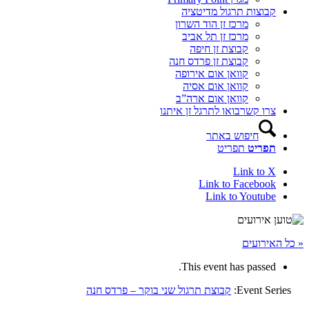
קבוצות תרגול מדיטציה
מרכז זן הוד השרון
מרכז זן תל אביב
קבוצת זן חיפה
קבוצת זן פרדס חנה
קוואן אום אירופה
קוואן אום אסיה
קוואן אום ארה”ב
צרו קשר
בואו לתרגל זן איתנו
חיפוש באתר
תפריט
תפריט
Link to X
Link to Facebook
Link to Youtube
« כל האירועים
This event has passed.
Event Series:
קבוצת תרגול שני בוקר – פרדס חנה