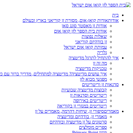
בית
אודות
אודות קואן-אום, מסורת זן קוריאני בארץ ובעולם
אודות זן מאסטר סונג סאן
אודות בית הספר לזן קואן אום
שאלות נפוצות
זן בודהיזם קוריאני
עמותת קואן אום ישראל
גלריה
איך להתחיל לתרגל מדיטציה
מה זה זן
טכניקות מדיטציה
איך עושים מדיטציה? מדיטציה למתחילים, מדריך ברור עם כ
מפגשי מבוא לזן
סדנאות זן וריטריטים
קבוצות מדיטציה שבועיות
ריטריטים וסדנאות זן
ריטריטים באירופה
ריטריטים במנזרי זן בקוריאה
מאמרים
סיפורי זן, שיחות דהרמה, מאמרים על זן
מאמרי זן, בודהיזם ומדיטציה
סרטונים על זן מדיטציה ובודהיזם
ספרים מומלצים
מגזין Primary Point