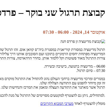
קבוצת תרגול שני בוקר – פרד
אוקטובר 14, 2024 - 06:00
-
07:30
תרגול מדיטציה במסורת קוריאנית במסגרת ביה"ס קוואן אום. זהו תרגול של
המדיטציה מפתחת יחסים הרמוניים בתוכנו ועם הסובבים אותנו דרך צלילות ו
צורות התרגול מאוד פשוטות וקל ללמוד אותן. בחדר הדהארמה, צורות התרג
06:00 – מדיטציה בתנועה, בישיבה ובשירה.
07:30 – סיום תרגול.
במנזרים ומרכזי מדיטציה ברחבי העולם נהוג להתחיל את התרגול מוקדם מא
זה זמן מיוחד להפגש עם התודעה הצלולה שלנו.
תרגול אשר מאתגר את התודעה העצלה ומאמן את המרכז והנחישות שלנו.
.למתחילים, ניתן גם להצטרף למקטעים מסויימים של התרגול על מנת להכנס
מומלץ להצטרף לאחד
מערבי המבוא הקרובים