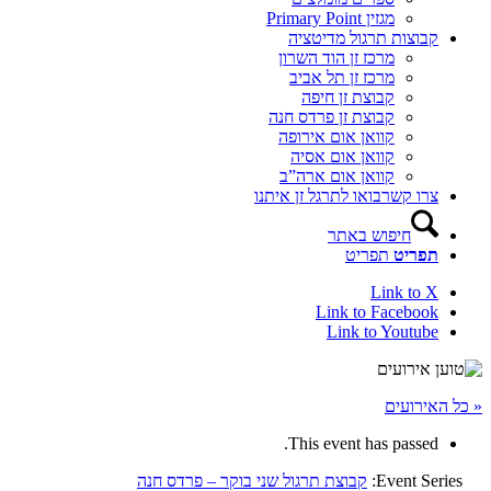
מגזין Primary Point
קבוצות תרגול מדיטציה
מרכז זן הוד השרון
מרכז זן תל אביב
קבוצת זן חיפה
קבוצת זן פרדס חנה
קוואן אום אירופה
קוואן אום אסיה
קוואן אום ארה”ב
צרו קשר
בואו לתרגל זן איתנו
חיפוש באתר
תפריט
תפריט
Link to X
Link to Facebook
Link to Youtube
« כל האירועים
This event has passed.
Event Series:
קבוצת תרגול שני בוקר – פרדס חנה