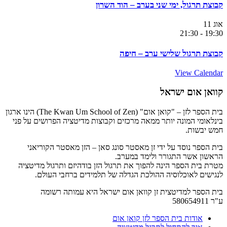
קבוצת תרגול, ימי שני בערב – הוד השרון
אוג
11
21:30
-
19:30
קבוצת תרגול שלישי ערב – חיפה
View Calendar
קוואן אום ישראל
בית הספר לזן – "קואן אום" (The Kwan Um School of Zen) הינו ארגון
בינלאומי המונה יותר ממאה מרכזים וקבוצות מדיטציה הפרושים על פני
חמש יבשות.
בית הספר נוסד על ידי זן מאסטר סונג סאן – הזן מאסטר הקוריאני
הראשון אשר התגורר ולימד במערב.
מטרת בית הספר הינה להפוך את תרגול הזן בודהיזם ותרגול מדיטציה
לנגישים לאוכלוסיה ההולכת הגדלה של תלמידים ברחבי העולם.
בית הספר למדיטצית זן קוואן אום ישראל היא עמותה רשומה
ע"ר 580654911
אודות בית הספר לזן קואן אום