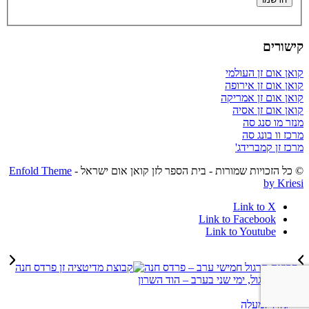
קישורים
קואן אום זן העולמי
קואן אום זן אירופה
קואן אום זן אמריקה
קואן אום זן אסיה
מנזר מו סנג סה
מרכז וו בונג סה
מרכז זן קמברידג'
© כל הזכויות שמורות - בית הספר לזן קואן אום ישראל -
Enfold Theme
by Kriesi
Link to X
Link to Facebook
Link to Youtube
קבוצת תרגול חמישי ערב – פרדס חנה
קבוצת תרגול, ימי שני בערב – הוד השרון
גלול למעלה