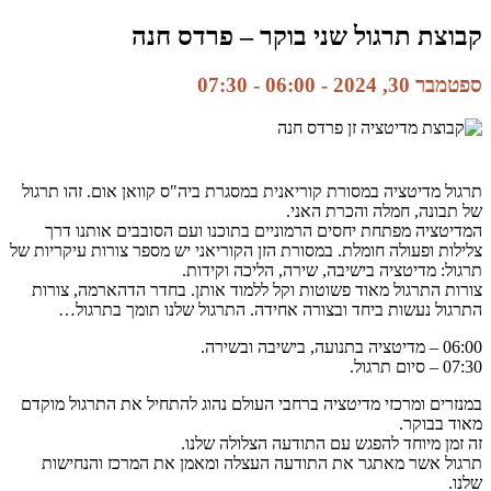
קבוצת תרגול שני בוקר – פרדס חנה
ספטמבר 30, 2024 - 06:00
-
07:30
תרגול מדיטציה במסורת קוריאנית במסגרת ביה"ס קוואן אום. זהו תרגול
של תבונה, חמלה והכרת האני.
המדיטציה מפתחת יחסים הרמוניים בתוכנו ועם הסובבים אותנו דרך
צלילות ופעולה חומלת. במסורת הזן הקוריאני יש מספר צורות עיקריות של
תרגול: מדיטציה בישיבה, שירה, הליכה וקידות.
צורות התרגול מאוד פשוטות וקל ללמוד אותן. בחדר הדהארמה, צורות
התרגול נעשות ביחד ובצורה אחידה. התרגול שלנו תומך בתרגול…
06:00 – מדיטציה בתנועה, בישיבה ובשירה.
07:30 – סיום תרגול.
במנזרים ומרכזי מדיטציה ברחבי העולם נהוג להתחיל את התרגול מוקדם
מאוד בבוקר.
זה זמן מיוחד להפגש עם התודעה הצלולה שלנו.
תרגול אשר מאתגר את התודעה העצלה ומאמן את המרכז והנחישות
שלנו.