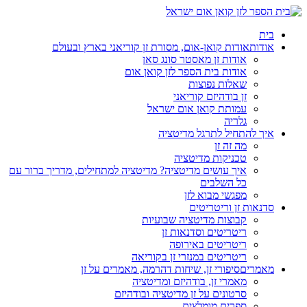
בית
אודות
אודות קואן-אום, מסורת זן קוריאני בארץ ובעולם
אודות זן מאסטר סונג סאן
אודות בית הספר לזן קואן אום
שאלות נפוצות
זן בודהיזם קוריאני
עמותת קואן אום ישראל
גלריה
איך להתחיל לתרגל מדיטציה
מה זה זן
טכניקות מדיטציה
איך עושים מדיטציה? מדיטציה למתחילים, מדריך ברור עם
כל השלבים
מפגשי מבוא לזן
סדנאות זן וריטריטים
קבוצות מדיטציה שבועיות
ריטריטים וסדנאות זן
ריטריטים באירופה
ריטריטים במנזרי זן בקוריאה
מאמרים
סיפורי זן, שיחות דהרמה, מאמרים על זן
מאמרי זן, בודהיזם ומדיטציה
סרטונים על זן מדיטציה ובודהיזם
ספרים מומלצים