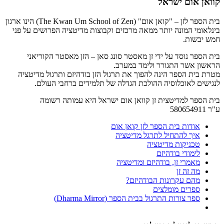
קוואן אום ישראל
בית הספר לזן – "קואן אום" (The Kwan Um School of Zen) הינו ארגון
בינלאומי המונה יותר ממאה מרכזים וקבוצות מדיטציה הפרושים על פני
חמש יבשות.
בית הספר נוסד על ידי זן מאסטר סונג סאן – הזן מאסטר הקוריאני
הראשון אשר התגורר ולימד במערב.
מטרת בית הספר הינה להפוך את תרגול הזן בודהיזם ותרגול מדיטציה
לנגישים לאוכלוסיה ההולכת הגדלה של תלמידים ברחבי העולם.
בית הספר למדיטצית זן קוואן אום ישראל היא עמותה רשומה
ע"ר 580654911
אודות בית הספר לזן קואן אום
איך להתחיל לתרגל מדיטציה
טכניקות מדיטציה
לימודי בודהיזם
מאמרי זן, בודהיזם ומדיטציה
מה זה זן
מהם עקרונות הבודהיזם?
ספרים מומלצים
ספר צורות התרגול בבית הספר (Dharma Mirror)