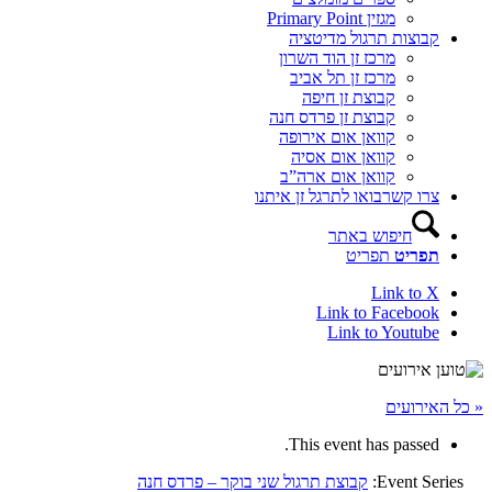
מגזין Primary Point
קבוצות תרגול מדיטציה
מרכז זן הוד השרון
מרכז זן תל אביב
קבוצת זן חיפה
קבוצת זן פרדס חנה
קוואן אום אירופה
קוואן אום אסיה
קוואן אום ארה”ב
צרו קשר
בואו לתרגל זן איתנו
חיפוש באתר
תפריט
תפריט
Link to X
Link to Facebook
Link to Youtube
« כל האירועים
This event has passed.
Event Series:
קבוצת תרגול שני בוקר – פרדס חנה