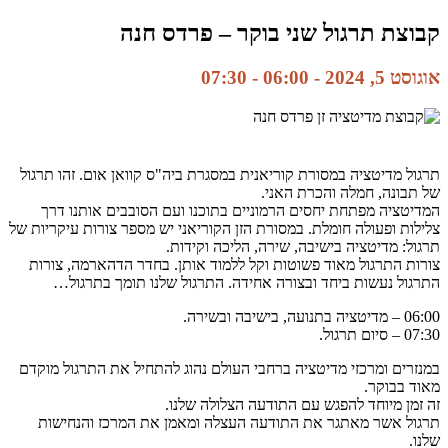
קבוצת תרגול שני בוקר – פרדס חנה
אוגוסט 5, 2024 - 06:00
-
07:30
תרגול מדיטציה במסורת קוריאנית במסגרת ביה"ס קוואן אום. זהו תרגול
של תבונה, חמלה והכרת האני.
המדיטציה מפתחת יחסים הרמוניים בתוכנו ועם הסובבים אותנו דרך
צלילות ופעולה חומלת. במסורת הזן הקוריאני יש מספר צורות עיקריות של
תרגול: מדיטציה בישיבה, שירה, הליכה וקידות.
צורות התרגול מאוד פשוטות וקל ללמוד אותן. בחדר הדהארמה, צורות
התרגול נעשות ביחד ובצורה אחידה. התרגול שלנו תומך בתרגול…
06:00 – מדיטציה בתנועה, בישיבה ובשירה.
07:30 – סיום תרגול.
במנזרים ומרכזי מדיטציה ברחבי העולם נהוג להתחיל את התרגול מוקדם
מאוד בבוקר.
זה זמן מיוחד להפגש עם התודעה הצלולה שלנו.
תרגול אשר מאתגר את התודעה העצלה ומאמן את המרכז והנחישות
שלנו.