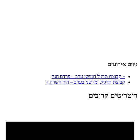
ניווט אירועים
«
קבוצת תרגול חמישי ערב – פרדס חנה
קבוצת תרגול, ימי שני בערב – הוד השרון
»
ריטריטים קרובים