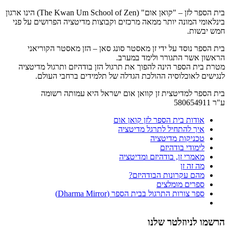
בית הספר לזן – "קואן אום" (The Kwan Um School of Zen) הינו ארגון
בינלאומי המונה יותר ממאה מרכזים וקבוצות מדיטציה הפרושים על פני
חמש יבשות.
בית הספר נוסד על ידי זן מאסטר סונג סאן – הזן מאסטר הקוריאני
הראשון אשר התגורר ולימד במערב.
מטרת בית הספר הינה להפוך את תרגול הזן בודהיזם ותרגול מדיטציה
לנגישים לאוכלוסיה ההולכת הגדלה של תלמידים ברחבי העולם.
בית הספר למדיטצית זן קוואן אום ישראל היא עמותה רשומה
ע"ר 580654911
אודות בית הספר לזן קואן אום
איך להתחיל לתרגל מדיטציה
טכניקות מדיטציה
לימודי בודהיזם
מאמרי זן, בודהיזם ומדיטציה
מה זה זן
מהם עקרונות הבודהיזם?
ספרים מומלצים
ספר צורות התרגול בבית הספר (Dharma Mirror)
הרשמו לניוזלטר שלנו