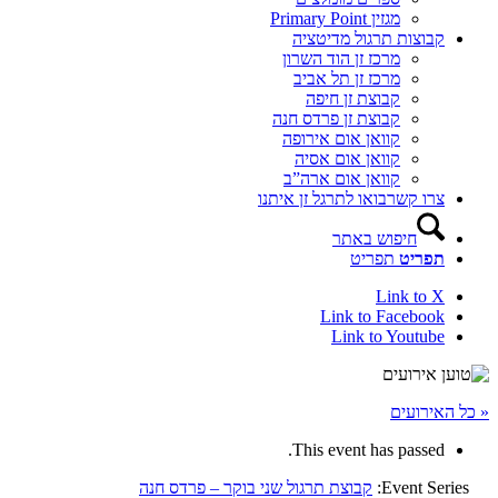
מגזין Primary Point
קבוצות תרגול מדיטציה
מרכז זן הוד השרון
מרכז זן תל אביב
קבוצת זן חיפה
קבוצת זן פרדס חנה
קוואן אום אירופה
קוואן אום אסיה
קוואן אום ארה”ב
צרו קשר
בואו לתרגל זן איתנו
חיפוש באתר
תפריט
תפריט
Link to X
Link to Facebook
Link to Youtube
« כל האירועים
This event has passed.
Event Series:
קבוצת תרגול שני בוקר – פרדס חנה