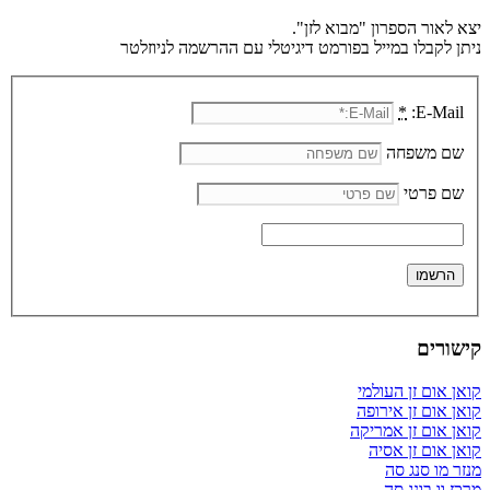
יצא לאור הספרון "מבוא לזן".
ניתן לקבלו במייל בפורמט דיגיטלי עם ההרשמה לניוזלטר
*
E-Mail:
שם משפחה
שם פרטי
קישורים
קואן אום זן העולמי
קואן אום זן אירופה
קואן אום זן אמריקה
קואן אום זן אסיה
מנזר מו סנג סה
מרכז וו בונג סה