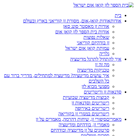
בית
אודות
אודות קואן-אום, מסורת זן קוריאני בארץ ובעולם
אודות זן מאסטר סונג סאן
אודות בית הספר לזן קואן אום
שאלות נפוצות
זן בודהיזם קוריאני
עמותת קואן אום ישראל
גלריה
איך להתחיל לתרגל מדיטציה
מה זה זן
טכניקות מדיטציה
איך עושים מדיטציה? מדיטציה למתחילים, מדריך ברור עם
כל השלבים
מפגשי מבוא לזן
סדנאות זן וריטריטים
קבוצות מדיטציה שבועיות
ריטריטים וסדנאות זן
ריטריטים באירופה
ריטריטים במנזרי זן בקוריאה
מאמרים
סיפורי זן, שיחות דהרמה, מאמרים על זן
מאמרי זן, בודהיזם ומדיטציה
סרטונים על זן מדיטציה ובודהיזם
ספרים מומלצים