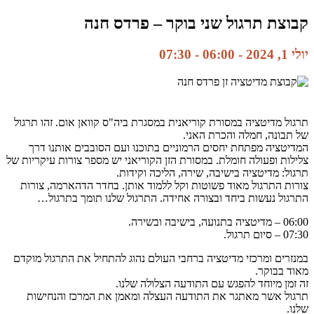
קבוצת תרגול שני בוקר – פרדס חנה
יולי 1, 2024 - 06:00
-
07:30
תרגול מדיטציה במסורת קוריאנית במסגרת ביה"ס קוואן אום. זהו תרגול
של תבונה, חמלה והכרת האני.
המדיטציה מפתחת יחסים הרמוניים בתוכנו ועם הסובבים אותנו דרך
צלילות ופעולה חומלת. במסורת הזן הקוריאני יש מספר צורות עיקריות של
תרגול: מדיטציה בישיבה, שירה, הליכה וקידות.
צורות התרגול מאוד פשוטות וקל ללמוד אותן. בחדר הדהארמה, צורות
התרגול נעשות ביחד ובצורה אחידה. התרגול שלנו תומך בתרגול…
06:00 – מדיטציה בתנועה, בישיבה ובשירה.
07:30 – סיום תרגול.
במנזרים ומרכזי מדיטציה ברחבי העולם נהוג להתחיל את התרגול מוקדם
מאוד בבוקר.
זה זמן מיוחד להפגש עם התודעה הצלולה שלנו.
תרגול אשר מאתגר את התודעה העצלה ומאמן את המרכז והנחישות
שלנו.