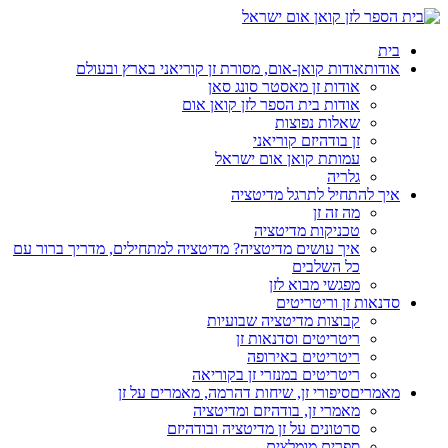
בית
אודות
אודות קואן-אום, מסורת זן קוריאני בארץ ובעולם
אודות זן מאסטר סונג סאן
אודות בית הספר לזן קואן אום
שאלות נפוצות
זן בודהיזם קוריאני
עמותת קואן אום ישראל
גלריה
איך להתחיל לתרגל מדיטציה
מה זה זן
טכניקות מדיטציה
איך עושים מדיטציה? מדיטציה למתחילים, מדריך ברור עם
כל השלבים
מפגשי מבוא לזן
סדנאות זן וריטריטים
קבוצות מדיטציה שבועיות
ריטריטים וסדנאות זן
ריטריטים באירופה
ריטריטים במנזרי זן בקוריאה
מאמרים
סיפורי זן, שיחות דהרמה, מאמרים על זן
מאמרי זן, בודהיזם ומדיטציה
סרטונים על זן מדיטציה ובודהיזם
ספרים מומלצים