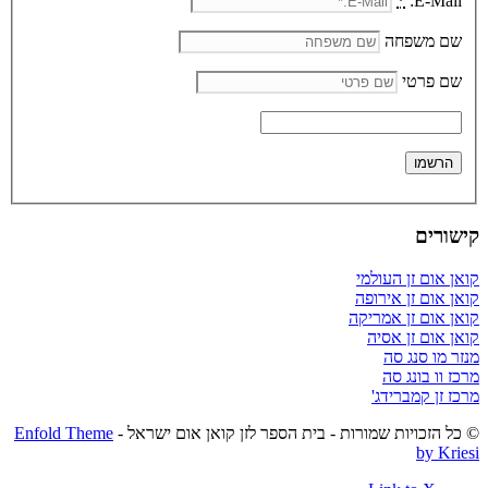
*
E-Mail:
שם משפחה
שם פרטי
קישורים
קואן אום זן העולמי
קואן אום זן אירופה
קואן אום זן אמריקה
קואן אום זן אסיה
מנזר מו סנג סה
מרכז וו בונג סה
מרכז זן קמברידג'
© כל הזכויות שמורות - בית הספר לזן קואן אום ישראל -
Enfold Theme
by Kriesi