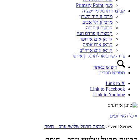
מגזין Primary Point
קבוצות תרגול מדיטציה
מרכז זן הוד השרון
מרכז זן תל אביב
קבוצת זן חיפה
קבוצת זן פרדס חנה
קוואן אום אירופה
קוואן אום אסיה
קוואן אום ארה”ב
צרו קשר
בואו לתרגל זן איתנו
חיפוש באתר
תפריט
תפריט
Link to X
Link to Facebook
Link to Youtube
« כל האירועים
Event Series:
קבוצת תרגול שלישי ערב – חיפה
קבוצת תרגול שלישי ערב – חיפה