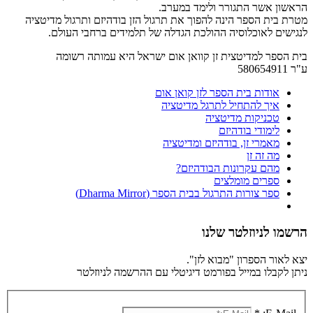
הראשון אשר התגורר ולימד במערב.
מטרת בית הספר הינה להפוך את תרגול הזן בודהיזם ותרגול מדיטציה
לנגישים לאוכלוסיה ההולכת הגדלה של תלמידים ברחבי העולם.
בית הספר למדיטצית זן קוואן אום ישראל היא עמותה רשומה
ע"ר 580654911
אודות בית הספר לזן קואן אום
איך להתחיל לתרגל מדיטציה
טכניקות מדיטציה
לימודי בודהיזם
מאמרי זן, בודהיזם ומדיטציה
מה זה זן
מהם עקרונות הבודהיזם?
ספרים מומלצים
ספר צורות התרגול בבית הספר (Dharma Mirror)
הרשמו לניוזלטר שלנו
יצא לאור הספרון "מבוא לזן".
ניתן לקבלו במייל בפורמט דיגיטלי עם ההרשמה לניוזלטר