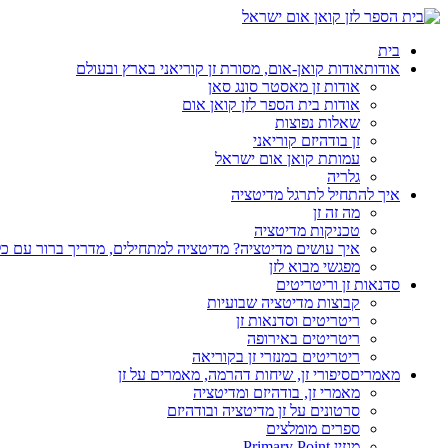
בית
אודות
אודות קואן-אום, מסורת זן קוריאני בארץ ובעולם
אודות זן מאסטר סונג סאן
אודות בית הספר לזן קואן אום
שאלות נפוצות
זן בודהיזם קוריאני
עמותת קואן אום ישראל
גלריה
איך להתחיל לתרגל מדיטציה
מה זה זן
טכניקות מדיטציה
איך עושים מדיטציה? מדיטציה למתחילים, מדריך ברור עם כ
מפגשי מבוא לזן
סדנאות זן וריטריטים
קבוצות מדיטציה שבועיות
ריטריטים וסדנאות זן
ריטריטים באירופה
ריטריטים במנזרי זן בקוריאה
מאמרים
סיפורי זן, שיחות דהרמה, מאמרים על זן
מאמרי זן, בודהיזם ומדיטציה
סרטונים על זן מדיטציה ובודהיזם
ספרים מומלצים
מגזין Primary Point