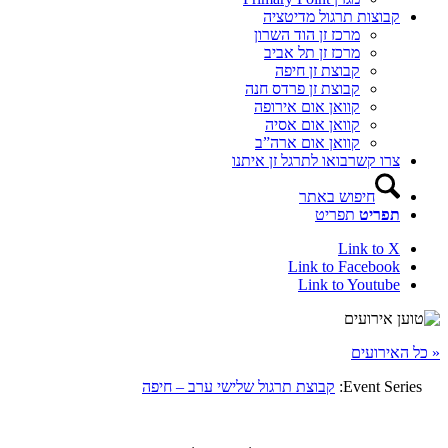
קבוצות תרגול מדיטציה
מרכז זן הוד השרון
מרכז זן תל אביב
קבוצת זן חיפה
קבוצת זן פרדס חנה
קוואן אום אירופה
קוואן אום אסיה
קוואן אום ארה”ב
צרו קשר
בואו לתרגל זן איתנו
חיפוש באתר
תפריט
תפריט
Link to X
Link to Facebook
Link to Youtube
« כל האירועים
Event Series:
קבוצת תרגול שלישי ערב – חיפה