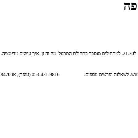
פה
ספים: 053-431-9816 (עופר), או 050-789-8470 (אורי)