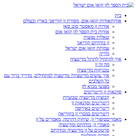
בית
אודות
אודות קואן-אום, מסורת זן קוריאני בארץ ובעולם
אודות זן מאסטר סונג סאן
אודות בית הספר לזן קואן אום
שאלות נפוצות
זן בודהיזם קוריאני
עמותת קואן אום ישראל
גלריה
איך להתחיל לתרגל מדיטציה
מה זה זן
טכניקות מדיטציה
איך עושים מדיטציה? מדיטציה למתחילים, מדריך ברור עם
כל השלבים
מפגשי מבוא לזן
סדנאות זן וריטריטים
קבוצות מדיטציה שבועיות
ריטריטים וסדנאות זן
ריטריטים באירופה
ריטריטים במנזרי זן בקוריאה
מאמרים
סיפורי זן, שיחות דהרמה, מאמרים על זן
מאמרי זן, בודהיזם ומדיטציה
סרטונים על זן מדיטציה ובודהיזם
ספרים מומלצים