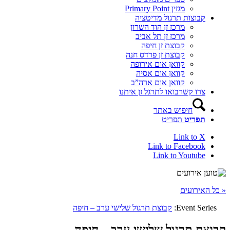
מגזין Primary Point
קבוצות תרגול מדיטציה
מרכז זן הוד השרון
מרכז זן תל אביב
קבוצת זן חיפה
קבוצת זן פרדס חנה
קוואן אום אירופה
קוואן אום אסיה
קוואן אום ארה”ב
צרו קשר
בואו לתרגל זן איתנו
חיפוש באתר
תפריט
תפריט
Link to X
Link to Facebook
Link to Youtube
« כל האירועים
Event Series:
קבוצת תרגול שלישי ערב – חיפה
קבוצת תרגול שלישי ערב – חיפה