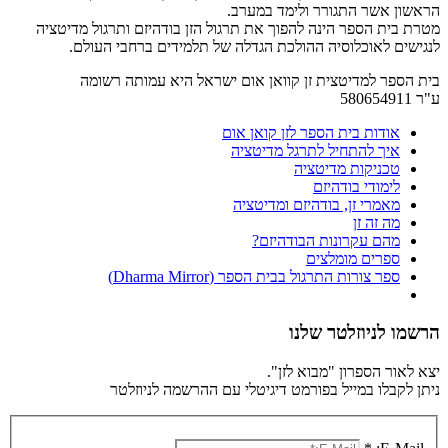
הראשון אשר התגורר ולימד במערב.
מטרת בית הספר הינה להפוך את תרגול הזן בודהיזם ותרגול מדיטציה
לנגישים לאוכלוסיה ההולכת הגדלה של תלמידים ברחבי העולם.
בית הספר למדיטצית זן קוואן אום ישראל היא עמותה רשומה
ע"ר 580654911
אודות בית הספר לזן קואן אום
איך להתחיל לתרגל מדיטציה
טכניקות מדיטציה
לימודי בודהיזם
מאמרי זן, בודהיזם ומדיטציה
מה זה זן
מהם עקרונות הבודהיזם?
ספרים מומלצים
ספר צורות התרגול בבית הספר (Dharma Mirror)
הרשמו לניוזלטר שלנו
יצא לאור הספרון "מבוא לזן".
ניתן לקבלו במייל בפורמט דיגיטלי עם ההרשמה לניוזלטר