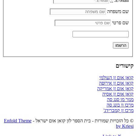
*
E-Mail:
שם משפחה
שם פרטי
קישורים
קואן אום זן העולמי
קואן אום זן אירופה
קואן אום זן אמריקה
קואן אום זן אסיה
מנזר מו סנג סה
מרכז וו בונג סה
מרכז זן קמברידג'
© כל הזכויות שמורות - בית הספר לזן קואן אום ישראל -
Enfold Theme
by Kriesi