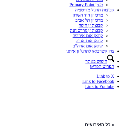
מגזין Primary Point
קבוצות תרגול מדיטציה
מרכז זן הוד השרון
מרכז זן תל אביב
קבוצת זן חיפה
קבוצת זן פרדס חנה
קוואן אום אירופה
קוואן אום אסיה
קוואן אום ארה”ב
צרו קשר
בואו לתרגל זן איתנו
חיפוש באתר
תפריט
תפריט
Link to X
Link to Facebook
Link to Youtube
« כל האירועים