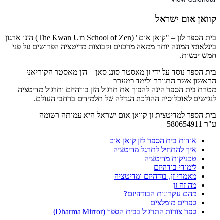
קוואן אום ישראל
בית הספר לזן – "קואן אום" (The Kwan Um School of Zen) הינו ארגון
בינלאומי המונה יותר ממאה מרכזים וקבוצות מדיטציה הפרושים על פני
חמש יבשות.
בית הספר נוסד על ידי זן מאסטר סונג סאן – הזן מאסטר הקוריאני
הראשון אשר התגורר ולימד במערב.
מטרת בית הספר הינה להפוך את תרגול הזן בודהיזם ותרגול מדיטציה
לנגישים לאוכלוסיה ההולכת הגדלה של תלמידים ברחבי העולם.
בית הספר למדיטצית זן קוואן אום ישראל היא עמותה רשומה
ע"ר 580654911
אודות בית הספר לזן קואן אום
איך להתחיל לתרגל מדיטציה
טכניקות מדיטציה
לימודי בודהיזם
מאמרי זן, בודהיזם ומדיטציה
מה זה זן
מהם עקרונות הבודהיזם?
ספרים מומלצים
ספר צורות התרגול בבית הספר (Dharma Mirror)