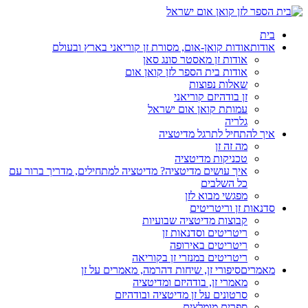
בית
אודות
אודות קואן-אום, מסורת זן קוריאני בארץ ובעולם
אודות זן מאסטר סונג סאן
אודות בית הספר לזן קואן אום
שאלות נפוצות
זן בודהיזם קוריאני
עמותת קואן אום ישראל
גלריה
איך להתחיל לתרגל מדיטציה
מה זה זן
טכניקות מדיטציה
איך עושים מדיטציה? מדיטציה למתחילים, מדריך ברור עם
כל השלבים
מפגשי מבוא לזן
סדנאות זן וריטריטים
קבוצות מדיטציה שבועיות
ריטריטים וסדנאות זן
ריטריטים באירופה
ריטריטים במנזרי זן בקוריאה
מאמרים
סיפורי זן, שיחות דהרמה, מאמרים על זן
מאמרי זן, בודהיזם ומדיטציה
סרטונים על זן מדיטציה ובודהיזם
ספרים מומלצים