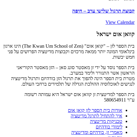
קבוצת תרגול שלישי ערב – חיפה
View Calendar
קוואן אום ישראל
בית הספר לזן – "קואן אום" (The Kwan Um School of Zen) הינו ארגון
בינלאומי המונה יותר ממאה מרכזים וקבוצות מדיטציה הפרושים על פני
חמש יבשות.
בית הספר נוסד על ידי זן מאסטר סונג סאן – הזן מאסטר הקוריאני
הראשון אשר התגורר ולימד במערב.
מטרת בית הספר הינה להפוך את תרגול הזן בודהיזם ותרגול מדיטציה
לנגישים לאוכלוסיה ההולכת הגדלה של תלמידים ברחבי העולם.
בית הספר למדיטצית זן קוואן אום ישראל היא עמותה רשומה
ע"ר 580654911
אודות בית הספר לזן קואן אום
איך להתחיל לתרגל מדיטציה
טכניקות מדיטציה
לימודי בודהיזם
מאמרי זן, בודהיזם ומדיטציה