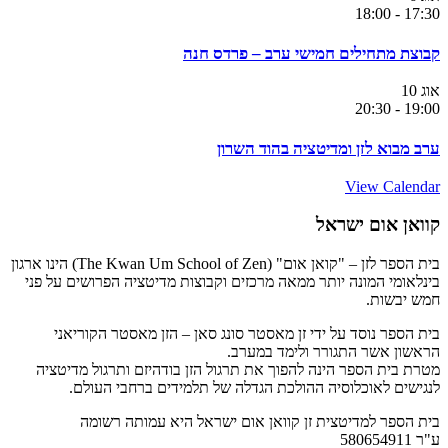
18:00
-
17:30
קבוצת מתחילים חמישי ערב – פרדס חנה
אוג
10
20:30
-
19:00
ערב מבוא לזן ומדיטציה בהוד השרון
View Calendar
קוואן אום ישראל
בית הספר לזן – "קואן אום" (The Kwan Um School of Zen) הינו ארגון
בינלאומי המונה יותר ממאה מרכזים וקבוצות מדיטציה הפרושים על פני
חמש יבשות.
בית הספר נוסד על ידי זן מאסטר סונג סאן – הזן מאסטר הקוריאני
הראשון אשר התגורר ולימד במערב.
מטרת בית הספר הינה להפוך את תרגול הזן בודהיזם ותרגול מדיטציה
לנגישים לאוכלוסיה ההולכת הגדלה של תלמידים ברחבי העולם.
בית הספר למדיטצית זן קוואן אום ישראל היא עמותה רשומה
ע"ר 580654911