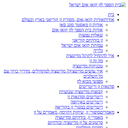
בית
אודות
אודות קואן-אום, מסורת זן קוריאני בארץ ובעולם
אודות זן מאסטר סונג סאן
אודות בית הספר לזן קואן אום
שאלות נפוצות
זן בודהיזם קוריאני
עמותת קואן אום ישראל
גלריה
איך להתחיל לתרגל מדיטציה
מה זה זן
טכניקות מדיטציה
איך עושים מדיטציה? מדיטציה למתחילים, מדריך ברור עם
כל השלבים
מפגשי מבוא לזן
סדנאות זן וריטריטים
קבוצות מדיטציה שבועיות
ריטריטים וסדנאות זן
ריטריטים באירופה
ריטריטים במנזרי זן בקוריאה
מאמרים
סיפורי זן, שיחות דהרמה, מאמרים על זן
מאמרי זן, בודהיזם ומדיטציה
סרטונים על זן מדיטציה ובודהיזם
ספרים מומלצים