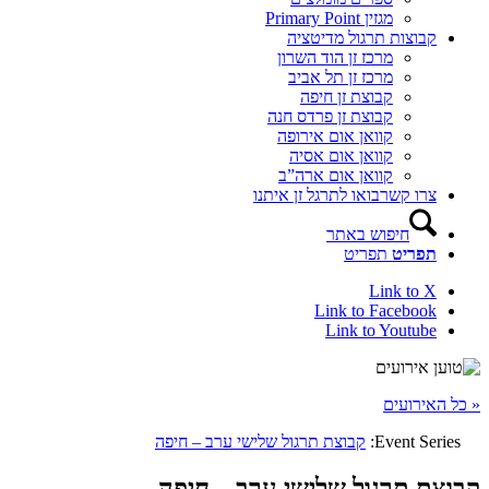
מגזין Primary Point
קבוצות תרגול מדיטציה
מרכז זן הוד השרון
מרכז זן תל אביב
קבוצת זן חיפה
קבוצת זן פרדס חנה
קוואן אום אירופה
קוואן אום אסיה
קוואן אום ארה”ב
צרו קשר
בואו לתרגל זן איתנו
חיפוש באתר
תפריט
תפריט
Link to X
Link to Facebook
Link to Youtube
« כל האירועים
Event Series:
קבוצת תרגול שלישי ערב – חיפה
קבוצת תרגול שלישי ערב – חיפה