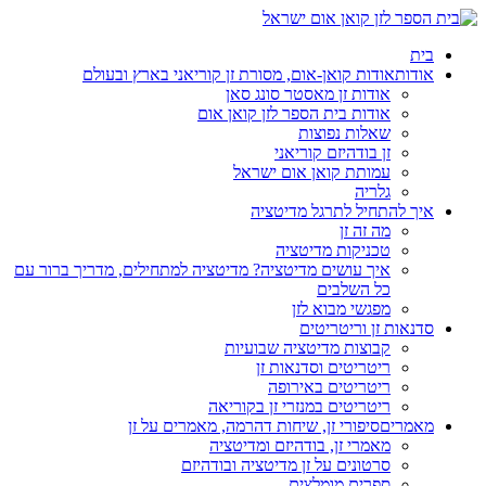
בית
אודות
אודות קואן-אום, מסורת זן קוריאני בארץ ובעולם
אודות זן מאסטר סונג סאן
אודות בית הספר לזן קואן אום
שאלות נפוצות
זן בודהיזם קוריאני
עמותת קואן אום ישראל
גלריה
איך להתחיל לתרגל מדיטציה
מה זה זן
טכניקות מדיטציה
איך עושים מדיטציה? מדיטציה למתחילים, מדריך ברור עם
כל השלבים
מפגשי מבוא לזן
סדנאות זן וריטריטים
קבוצות מדיטציה שבועיות
ריטריטים וסדנאות זן
ריטריטים באירופה
ריטריטים במנזרי זן בקוריאה
מאמרים
סיפורי זן, שיחות דהרמה, מאמרים על זן
מאמרי זן, בודהיזם ומדיטציה
סרטונים על זן מדיטציה ובודהיזם
ספרים מומלצים