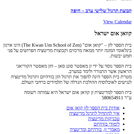
קבוצת תרגול שלישי ערב – חיפה
View Calendar
קוואן אום ישראל
בית הספר לזן – "קואן אום" (The Kwan Um School of Zen) הינו ארגון
בינלאומי המונה יותר ממאה מרכזים וקבוצות מדיטציה הפרושים על פני
חמש יבשות.
בית הספר נוסד על ידי זן מאסטר סונג סאן – הזן מאסטר הקוריאני
הראשון אשר התגורר ולימד במערב.
מטרת בית הספר הינה להפוך את תרגול הזן בודהיזם ותרגול מדיטציה
לנגישים לאוכלוסיה ההולכת הגדלה של תלמידים ברחבי העולם.
בית הספר למדיטצית זן קוואן אום ישראל היא עמותה רשומה
ע"ר 580654911
אודות בית הספר לזן קואן אום
איך להתחיל לתרגל מדיטציה
טכניקות מדיטציה
לימודי בודהיזם
מאמרי זן, בודהיזם ומדיטציה