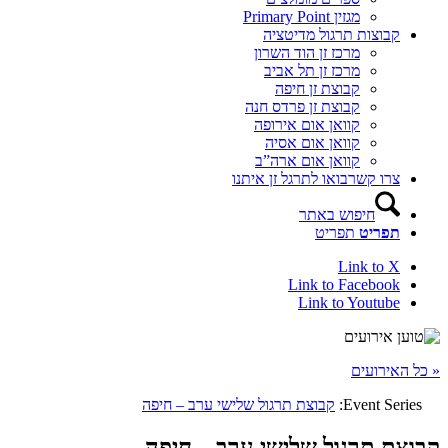
מגזין Primary Point
קבוצות תרגול מדיטציה
מרכז זן הוד השרון
מרכז זן תל אביב
קבוצת זן חיפה
קבוצת זן פרדס חנה
קוואן אום אירופה
קוואן אום אסיה
קוואן אום ארה”ב
צרו קשר
בואו לתרגל זן איתנו
חיפוש באתר
תפריט
תפריט
Link to X
Link to Facebook
Link to Youtube
« כל האירועים
Event Series:
קבוצת תרגול שלישי ערב – חיפה
קבוצת תרגול שלישי ערב – חיפה