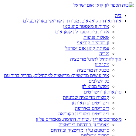
בית
אודות
אודות קואן-אום, מסורת זן קוריאני בארץ ובעולם
אודות זן מאסטר סונג סאן
אודות בית הספר לזן קואן אום
שאלות נפוצות
זן בודהיזם קוריאני
עמותת קואן אום ישראל
גלריה
איך להתחיל לתרגל מדיטציה
מה זה זן
טכניקות מדיטציה
איך עושים מדיטציה? מדיטציה למתחילים, מדריך ברור עם
כל השלבים
מפגשי מבוא לזן
סדנאות זן וריטריטים
קבוצות מדיטציה שבועיות
ריטריטים וסדנאות זן
ריטריטים באירופה
ריטריטים במנזרי זן בקוריאה
מאמרים
סיפורי זן, שיחות דהרמה, מאמרים על זן
מאמרי זן, בודהיזם ומדיטציה
סרטונים על זן מדיטציה ובודהיזם
ספרים מומלצים