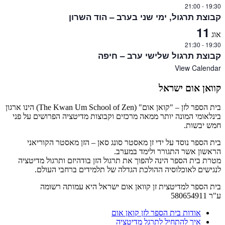
21:00
-
19:30
קבוצת תרגול, ימי שני בערב – הוד השרון
11
אוג
21:30
-
19:30
קבוצת תרגול שלישי ערב – חיפה
View Calendar
קוואן אום ישראל
בית הספר לזן – "קואן אום" (The Kwan Um School of Zen) הינו ארגון
בינלאומי המונה יותר ממאה מרכזים וקבוצות מדיטציה הפרושים על פני
חמש יבשות.
בית הספר נוסד על ידי זן מאסטר סונג סאן – הזן מאסטר הקוריאני
הראשון אשר התגורר ולימד במערב.
מטרת בית הספר הינה להפוך את תרגול הזן בודהיזם ותרגול מדיטציה
לנגישים לאוכלוסיה ההולכת הגדלה של תלמידים ברחבי העולם.
בית הספר למדיטצית זן קוואן אום ישראל היא עמותה רשומה
ע"ר 580654911
אודות בית הספר לזן קואן אום
איך להתחיל לתרגל מדיטציה