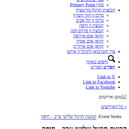
מגזין Primary Point
קבוצות תרגול מדיטציה
מרכז זן הוד השרון
מרכז זן תל אביב
קבוצת זן חיפה
קבוצת זן פרדס חנה
קוואן אום אירופה
קוואן אום אסיה
קוואן אום ארה”ב
צרו קשר
בואו לתרגל זן איתנו
חיפוש באתר
תפריט
תפריט
Link to X
Link to Facebook
Link to Youtube
« כל האירועים
Event Series:
קבוצת תרגול שלישי ערב – חיפה
קבוצת תרגול שלישי ערב – חיפה