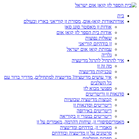
בית
אודות
אודות קואן-אום, מסורת זן קוריאני בארץ ובעולם
אודות זן מאסטר סונג סאן
אודות בית הספר לזן קואן אום
שאלות נפוצות
זן בודהיזם קוריאני
עמותת קואן אום ישראל
גלריה
איך להתחיל לתרגל מדיטציה
מה זה זן
טכניקות מדיטציה
איך עושים מדיטציה? מדיטציה למתחילים, מדריך ברור עם
כל השלבים
מפגשי מבוא לזן
סדנאות זן וריטריטים
קבוצות מדיטציה שבועיות
ריטריטים וסדנאות זן
ריטריטים באירופה
ריטריטים במנזרי זן בקוריאה
מאמרים
סיפורי זן, שיחות דהרמה, מאמרים על זן
מאמרי זן, בודהיזם ומדיטציה
סרטונים על זן מדיטציה ובודהיזם
ספרים מומלצים