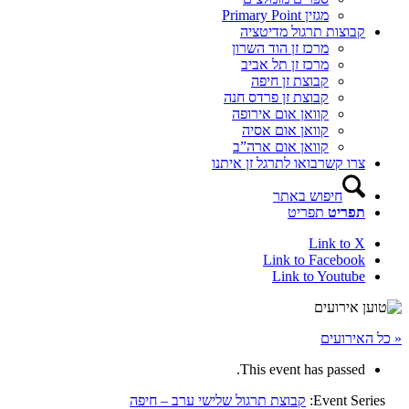
מגזין Primary Point
קבוצות תרגול מדיטציה
מרכז זן הוד השרון
מרכז זן תל אביב
קבוצת זן חיפה
קבוצת זן פרדס חנה
קוואן אום אירופה
קוואן אום אסיה
קוואן אום ארה”ב
צרו קשר
בואו לתרגל זן איתנו
חיפוש באתר
תפריט
תפריט
Link to X
Link to Facebook
Link to Youtube
« כל האירועים
This event has passed.
Event Series:
קבוצת תרגול שלישי ערב – חיפה