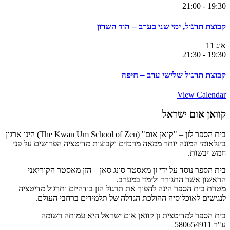
21:00
-
19:30
קבוצת תרגול, ימי שני בערב – הוד השרון
אוג
11
21:30
-
19:30
קבוצת תרגול שלישי ערב – חיפה
View Calendar
קוואן אום ישראל
בית הספר לזן – "קואן אום" (The Kwan Um School of Zen) הינו ארגון
בינלאומי המונה יותר ממאה מרכזים וקבוצות מדיטציה הפרושים על פני
חמש יבשות.
בית הספר נוסד על ידי זן מאסטר סונג סאן – הזן מאסטר הקוריאני
הראשון אשר התגורר ולימד במערב.
מטרת בית הספר הינה להפוך את תרגול הזן בודהיזם ותרגול מדיטציה
לנגישים לאוכלוסיה ההולכת הגדלה של תלמידים ברחבי העולם.
בית הספר למדיטצית זן קוואן אום ישראל היא עמותה רשומה
ע"ר 580654911