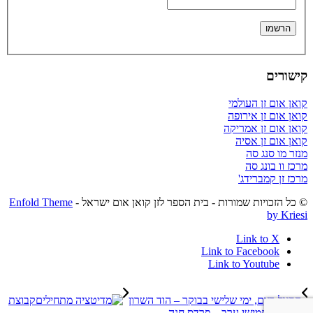
קישורים
קואן אום זן העולמי
קואן אום זן אירופה
קואן אום זן אמריקה
קואן אום זן אסיה
מנזר מו סנג סה
מרכז וו בונג סה
מרכז זן קמברידג'
© כל הזכויות שמורות - בית הספר לזן קואן אום ישראל -
Enfold Theme
by Kriesi
Link to X
Link to Facebook
Link to Youtube
תרגול בזום, ימי שלישי בבוקר – הוד השרון
קבוצת
מתחילים חמישי ערב – פרדס חנה