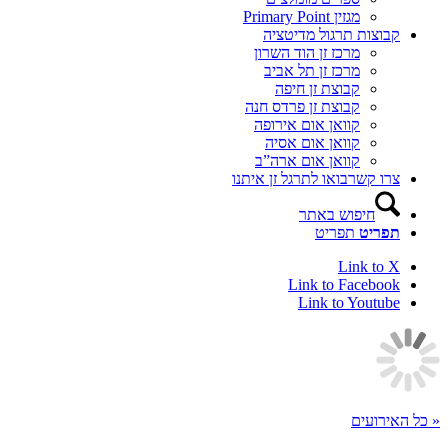
מגזין Primary Point
קבוצות תרגול מדיטציה
מרכז זן הוד השרון
מרכז זן תל אביב
קבוצת זן חיפה
קבוצת זן פרדס חנה
קוואן אום אירופה
קוואן אום אסיה
קוואן אום ארה”ב
צרו קשר
בואו לתרגל זן איתנו
חיפוש באתר
תפריט
תפריט
Link to X
Link to Facebook
Link to Youtube
« כל האירועים