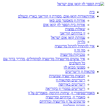
בית
אודות
אודות קואן-אום, מסורת זן קוריאני בארץ ובעולם
אודות זן מאסטר סונג סאן
אודות בית הספר לזן קואן אום
שאלות נפוצות
זן בודהיזם קוריאני
עמותת קואן אום ישראל
גלריה
איך להתחיל לתרגל מדיטציה
מה זה זן
טכניקות מדיטציה
איך עושים מדיטציה? מדיטציה למתחילים, מדריך ברור עם
כל השלבים
מפגשי מבוא לזן
סדנאות זן וריטריטים
קבוצות מדיטציה שבועיות
ריטריטים וסדנאות זן
ריטריטים באירופה
ריטריטים במנזרי זן בקוריאה
מאמרים
סיפורי זן, שיחות דהרמה, מאמרים על זן
מאמרי זן, בודהיזם ומדיטציה
סרטונים על זן מדיטציה ובודהיזם
ספרים מומלצים