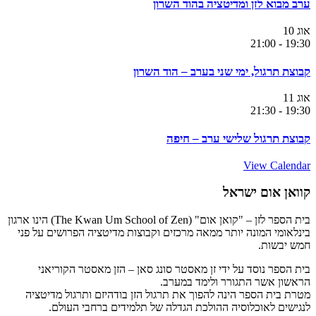
ערב מבוא לזן ומדיטציה בהוד השרון
אוג
10
21:00
-
19:30
קבוצת תרגול, ימי שני בערב – הוד השרון
אוג
11
21:30
-
19:30
קבוצת תרגול שלישי ערב – חיפה
View Calendar
קוואן אום ישראל
בית הספר לזן – "קואן אום" (The Kwan Um School of Zen) הינו ארגון
בינלאומי המונה יותר ממאה מרכזים וקבוצות מדיטציה הפרושים על פני
חמש יבשות.
בית הספר נוסד על ידי זן מאסטר סונג סאן – הזן מאסטר הקוריאני
הראשון אשר התגורר ולימד במערב.
מטרת בית הספר הינה להפוך את תרגול הזן בודהיזם ותרגול מדיטציה
לנגישים לאוכלוסיה ההולכת הגדלה של תלמידים ברחבי העולם.