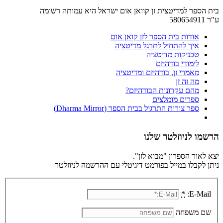
בית הספר למדיטצית זן קוואן אום ישראל היא עמותה רשומה
ע"ר 580654911
אודות בית הספר לזן קואן אום
איך להתחיל לתרגל מדיטציה
טכניקות מדיטציה
לימודי בודהיזם
מאמרי זן, בודהיזם ומדיטציה
מה זה זן
מהם עקרונות הבודהיזם?
ספרים מומלצים
ספר צורות התרגול בבית הספר (Dharma Mirror)
הרשמו לניוזלטר שלנו
יצא לאור הספרון "מבוא לזן".
ניתן לקבלו במייל בפורמט דיגיטלי עם ההרשמה לניוזלטר
*
E-Mail:
שם משפחה